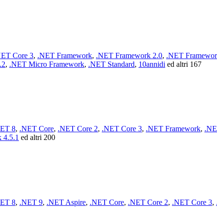
NET Core 3
,
.NET Framework
,
.NET Framework 2.0
,
.NET Framewor
.2
,
.NET Micro Framework
,
.NET Standard
,
10annidi
ed altri 167
ET 8
,
.NET Core
,
.NET Core 2
,
.NET Core 3
,
.NET Framework
,
.NE
 4.5.1
ed altri 200
ET 8
,
.NET 9
,
.NET Aspire
,
.NET Core
,
.NET Core 2
,
.NET Core 3
,