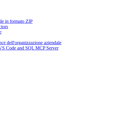
ile in formato ZIP
ctors
e
nce dell'organizzazione aziendale
n, VS Code and SQL MCP Server