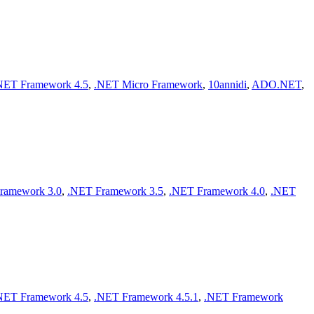
NET Framework 4.5
,
.NET Micro Framework
,
10annidi
,
ADO.NET
,
ramework 3.0
,
.NET Framework 3.5
,
.NET Framework 4.0
,
.NET
NET Framework 4.5
,
.NET Framework 4.5.1
,
.NET Framework