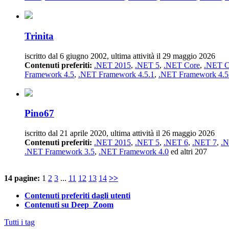
Trinita
iscritto dal 6 giugno 2002, ultima attività il 29 maggio 2026
Contenuti preferiti:
.NET 2015
,
.NET 5
,
.NET Core
,
.NET C
Framework 4.5
,
.NET Framework 4.5.1
,
.NET Framework 4.5
Pino67
iscritto dal 21 aprile 2020, ultima attività il 26 maggio 2026
Contenuti preferiti:
.NET 2015
,
.NET 5
,
.NET 6
,
.NET 7
,
.N
.NET Framework 3.5
,
.NET Framework 4.0
ed altri 207
14 pagine:
1
2
3
...
11
12
13
14
>>
Contenuti preferiti dagli utenti
Contenuti su Deep_Zoom
Tutti i tag