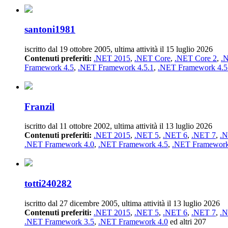
santoni1981
iscritto dal 19 ottobre 2005, ultima attività il 15 luglio 2026
Contenuti preferiti:
.NET 2015
,
.NET Core
,
.NET Core 2
,
.
Framework 4.5
,
.NET Framework 4.5.1
,
.NET Framework 4.5
Franzil
iscritto dal 11 ottobre 2002, ultima attività il 13 luglio 2026
Contenuti preferiti:
.NET 2015
,
.NET 5
,
.NET 6
,
.NET 7
,
.N
.NET Framework 4.0
,
.NET Framework 4.5
,
.NET Framework
totti240282
iscritto dal 27 dicembre 2005, ultima attività il 13 luglio 2026
Contenuti preferiti:
.NET 2015
,
.NET 5
,
.NET 6
,
.NET 7
,
.N
.NET Framework 3.5
,
.NET Framework 4.0
ed altri 207