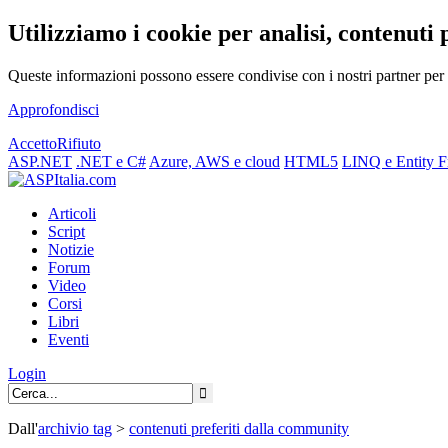
Utilizziamo i cookie per analisi, contenuti 
Queste informazioni possono essere condivise con i nostri partner per f
Approfondisci
Accetto
Rifiuto
ASP.NET
.NET e C#
Azure, AWS e cloud
HTML5
LINQ e Entity 
Articoli
Script
Notizie
Forum
Video
Corsi
Libri
Eventi
Login
Dall'
archivio
tag
>
contenuti preferiti dalla community