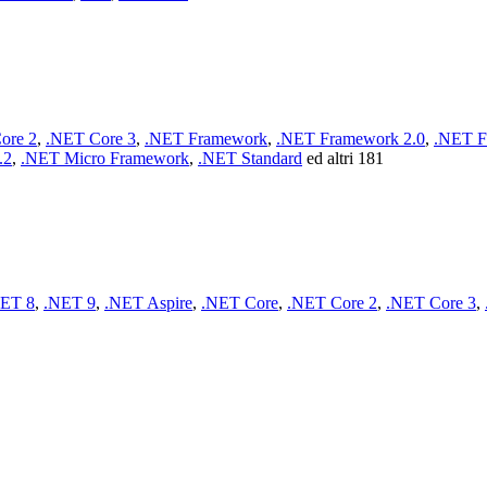
ore 2
,
.NET Core 3
,
.NET Framework
,
.NET Framework 2.0
,
.NET F
.2
,
.NET Micro Framework
,
.NET Standard
ed altri 181
ET 8
,
.NET 9
,
.NET Aspire
,
.NET Core
,
.NET Core 2
,
.NET Core 3
,