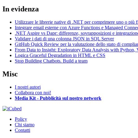
In evidenza
Utilizzare le librerie native di .NET per comprimere uno o più f
Integrare email esterne con Azure Functions e Managed Conne
.NET Aspire vs Dapr: differenze, sovrapposizioni e integrazion
Validare i dati di una colonna JSON in SQL Server
GitHub Quick Review per la valutazione dello stato di complia
From Data to Insight: Exploratory Data Analysis with Pytho
Logica Graceful Degradation in HTML e CSS
Stop Building Chatbots. Build a team
Misc
I nostri autori
Collabora con noi!
Media Kit - Pubblicità sul nostro network
Policy
Chi siamo
Contatti