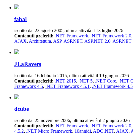
fabal
iscritto dal 23 agosto 2005, ultima attività il 13 luglio 2026
Contenuti preferiti:
.NET Framework
,
.NET Framework 2.0
AJAX
,
Architettura
,
ASP
,
ASP.NET
,
ASP.NET 2.0
,
ASP.NET 2.
JLaRavers
iscritto dal 16 febbraio 2015, ultima attività il 19 giugno 2026
Contenuti preferiti:
.NET 2015
,
.NET 5
,
.NET Core
,
.NET C
Framework 4.5
,
.NET Framework 4.5.1
,
.NET Framework 4.5
dcube
iscritto dal 25 novembre 2006, ultima attività il 2 giugno 2026
Contenuti preferiti:
.NET Framework
,
.NET Framework 2.0
4.5.2
,
.NET Micro Framework
,
10annidi
,
ADO.NET
,
AJAX
,
A