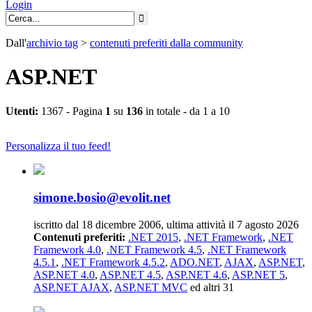
Login
Dall'
archivio
tag
>
contenuti preferiti dalla community
ASP.NET
Utenti:
1367 - Pagina
1
su
136
in totale - da 1 a 10
Personalizza il tuo feed!
simone.bosio@evolit.net
iscritto dal 18 dicembre 2006, ultima attività il 7 agosto 2026
Contenuti preferiti:
.NET 2015
,
.NET Framework
,
.NET
Framework 4.0
,
.NET Framework 4.5
,
.NET Framework
4.5.1
,
.NET Framework 4.5.2
,
ADO.NET
,
AJAX
,
ASP.NET
,
ASP.NET 4.0
,
ASP.NET 4.5
,
ASP.NET 4.6
,
ASP.NET 5
,
ASP.NET AJAX
,
ASP.NET MVC
ed altri 31