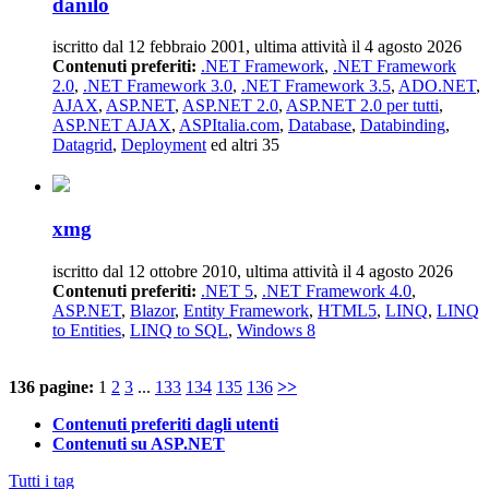
danilo
iscritto dal 12 febbraio 2001, ultima attività il 4 agosto 2026
Contenuti preferiti:
.NET Framework
,
.NET Framework
2.0
,
.NET Framework 3.0
,
.NET Framework 3.5
,
ADO.NET
,
AJAX
,
ASP.NET
,
ASP.NET 2.0
,
ASP.NET 2.0 per tutti
,
ASP.NET AJAX
,
ASPItalia.com
,
Database
,
Databinding
,
Datagrid
,
Deployment
ed altri 35
xmg
iscritto dal 12 ottobre 2010, ultima attività il 4 agosto 2026
Contenuti preferiti:
.NET 5
,
.NET Framework 4.0
,
ASP.NET
,
Blazor
,
Entity Framework
,
HTML5
,
LINQ
,
LINQ
to Entities
,
LINQ to SQL
,
Windows 8
136 pagine:
1
2
3
...
133
134
135
136
>>
Contenuti preferiti dagli utenti
Contenuti su ASP.NET
Tutti i tag