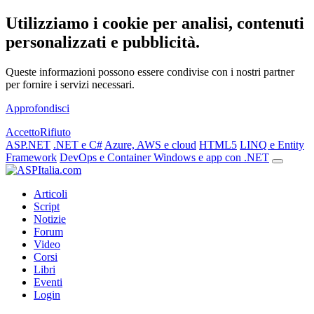
Utilizziamo i cookie per analisi, contenuti
personalizzati e pubblicità.
Queste informazioni possono essere condivise con i nostri partner
per fornire i servizi necessari.
Approfondisci
Accetto
Rifiuto
ASP.NET
.NET e C#
Azure, AWS e cloud
HTML5
LINQ e Entity
Framework
DevOps e Container
Windows e app con .NET
Articoli
Script
Notizie
Forum
Video
Corsi
Libri
Eventi
Login