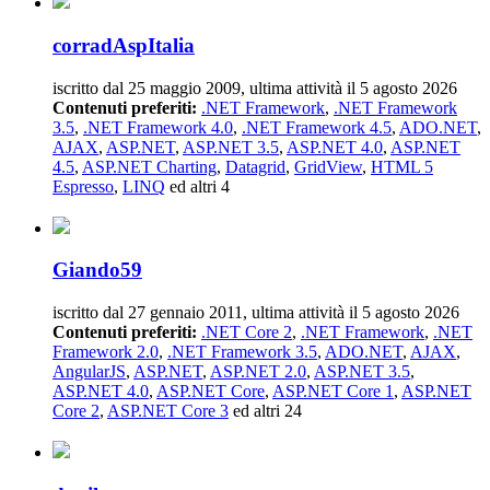
corradAspItalia
iscritto dal 25 maggio 2009, ultima attività il 5 agosto 2026
Contenuti preferiti:
.NET Framework
,
.NET Framework
3.5
,
.NET Framework 4.0
,
.NET Framework 4.5
,
ADO.NET
,
AJAX
,
ASP.NET
,
ASP.NET 3.5
,
ASP.NET 4.0
,
ASP.NET
4.5
,
ASP.NET Charting
,
Datagrid
,
GridView
,
HTML 5
Espresso
,
LINQ
ed altri 4
Giando59
iscritto dal 27 gennaio 2011, ultima attività il 5 agosto 2026
Contenuti preferiti:
.NET Core 2
,
.NET Framework
,
.NET
Framework 2.0
,
.NET Framework 3.5
,
ADO.NET
,
AJAX
,
AngularJS
,
ASP.NET
,
ASP.NET 2.0
,
ASP.NET 3.5
,
ASP.NET 4.0
,
ASP.NET Core
,
ASP.NET Core 1
,
ASP.NET
Core 2
,
ASP.NET Core 3
ed altri 24