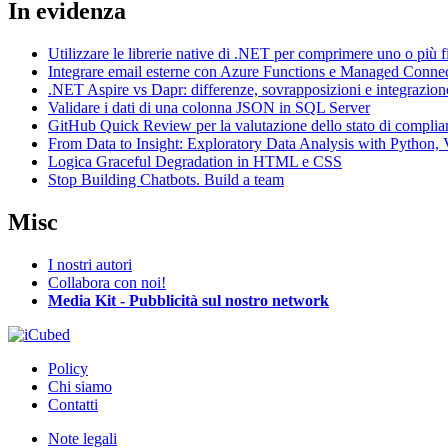
In evidenza
Utilizzare le librerie native di .NET per comprimere uno o più f
Integrare email esterne con Azure Functions e Managed Conne
.NET Aspire vs Dapr: differenze, sovrapposizioni e integrazion
Validare i dati di una colonna JSON in SQL Server
GitHub Quick Review per la valutazione dello stato di complia
From Data to Insight: Exploratory Data Analysis with Pytho
Logica Graceful Degradation in HTML e CSS
Stop Building Chatbots. Build a team
Misc
I nostri autori
Collabora con noi!
Media Kit - Pubblicità sul nostro network
Policy
Chi siamo
Contatti
Note legali