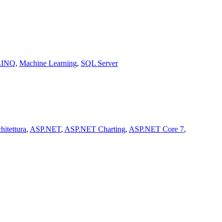
LINQ
,
Machine Learning
,
SQL Server
hitettura
,
ASP.NET
,
ASP.NET Charting
,
ASP.NET Core 7
,