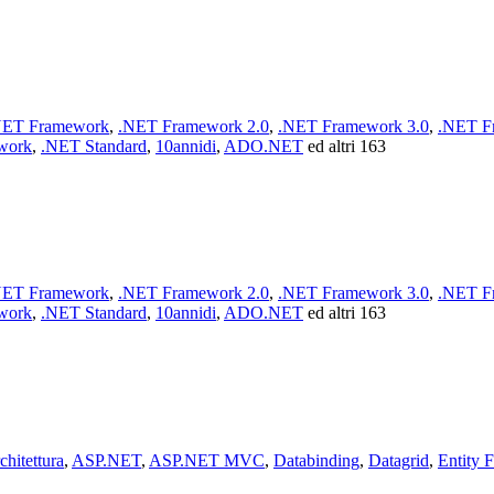
NET Framework
,
.NET Framework 2.0
,
.NET Framework 3.0
,
.NET F
work
,
.NET Standard
,
10annidi
,
ADO.NET
ed altri 163
NET Framework
,
.NET Framework 2.0
,
.NET Framework 3.0
,
.NET F
work
,
.NET Standard
,
10annidi
,
ADO.NET
ed altri 163
chitettura
,
ASP.NET
,
ASP.NET MVC
,
Databinding
,
Datagrid
,
Entity 