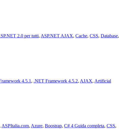
SP.NET 2.0 per tutti
,
ASP.NET AJAX
,
Cache
,
CSS
,
Database
,
Framework 4.5.1
,
.NET Framework 4.5.2
,
AJAX
,
Artificial
,
ASPItalia.com
,
Azure
,
Boostrap
,
C# 4 Guida completa
,
CSS
,