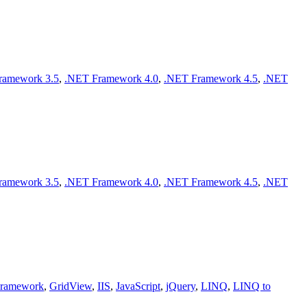
ramework 3.5
,
.NET Framework 4.0
,
.NET Framework 4.5
,
.NET
ramework 3.5
,
.NET Framework 4.0
,
.NET Framework 4.5
,
.NET
Framework
,
GridView
,
IIS
,
JavaScript
,
jQuery
,
LINQ
,
LINQ to