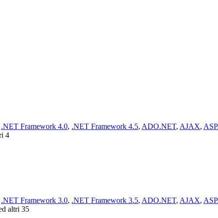
,
.NET Framework 4.0
,
.NET Framework 4.5
,
ADO.NET
,
AJAX
,
ASP
ri 4
,
.NET Framework 3.0
,
.NET Framework 3.5
,
ADO.NET
,
AJAX
,
ASP
d altri 35