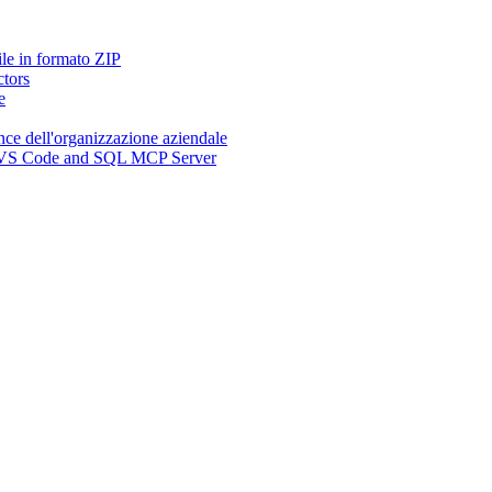
ile in formato ZIP
ctors
e
nce dell'organizzazione aziendale
n, VS Code and SQL MCP Server