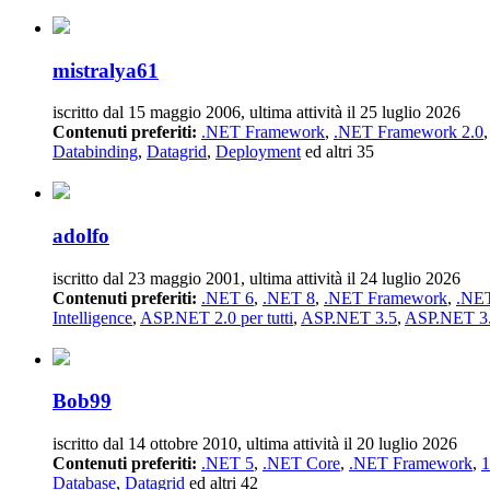
mistralya61
iscritto dal 15 maggio 2006, ultima attività il 25 luglio 2026
Contenuti preferiti:
.NET Framework
,
.NET Framework 2.0
Databinding
,
Datagrid
,
Deployment
ed altri 35
adolfo
iscritto dal 23 maggio 2001, ultima attività il 24 luglio 2026
Contenuti preferiti:
.NET 6
,
.NET 8
,
.NET Framework
,
.NET
Intelligence
,
ASP.NET 2.0 per tutti
,
ASP.NET 3.5
,
ASP.NET 3.5
Bob99
iscritto dal 14 ottobre 2010, ultima attività il 20 luglio 2026
Contenuti preferiti:
.NET 5
,
.NET Core
,
.NET Framework
,
1
Database
,
Datagrid
ed altri 42