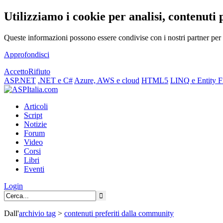
Utilizziamo i cookie per analisi, contenuti 
Queste informazioni possono essere condivise con i nostri partner per f
Approfondisci
Accetto
Rifiuto
ASP.NET
.NET e C#
Azure, AWS e cloud
HTML5
LINQ e Entity 
Articoli
Script
Notizie
Forum
Video
Corsi
Libri
Eventi
Login
Dall'
archivio
tag
>
contenuti preferiti dalla community