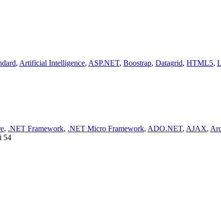
ndard
,
Artificial Intelligence
,
ASP.NET
,
Boostrap
,
Datagrid
,
HTML5
,
re
,
.NET Framework
,
.NET Micro Framework
,
ADO.NET
,
AJAX
,
Arc
i 54