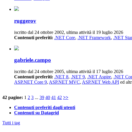
ruggerov
iscritto dal 24 ottobre 2002, ultima attività il 19 luglio 2026
Contenuti preferiti:
.NET Core
,
.NET Framework
,
.NET Sta
gabriele.campo
iscritto dal 24 ottobre 2005, ultima attività il 17 luglio 2026
Contenuti preferiti:
.NET 8
,
.NET 9
,
.NET Aspire
,
.NET Co
ASP.NET Core 9
,
ASP.NET MVC
,
ASP.NET Web API
ed altr
42 pagine:
1
2
3
...
39
40
41
42
>>
Contenuti preferiti dagli utenti
Contenuti su Datagrid
Tutti i tag