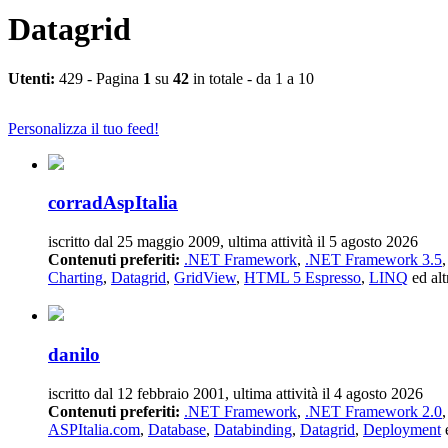
Datagrid
Utenti:
429 - Pagina
1
su
42
in totale - da 1 a 10
Personalizza il tuo feed!
corradAspItalia
iscritto dal 25 maggio 2009, ultima attività il 5 agosto 2026
Contenuti preferiti:
.NET Framework
,
.NET Framework 3.5
Charting
,
Datagrid
,
GridView
,
HTML 5 Espresso
,
LINQ
ed alt
danilo
iscritto dal 12 febbraio 2001, ultima attività il 4 agosto 2026
Contenuti preferiti:
.NET Framework
,
.NET Framework 2.0
ASPItalia.com
,
Database
,
Databinding
,
Datagrid
,
Deployment
e