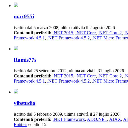
max955i
iscritto dal 5 marzo 2008, ultima attività il 2 agosto 2026
Contenuti preferiti:
.NET 2015
,
.NET Core
,
.NET Core 2
,
.
Framework 4.5.1
,
.NET Framework 4.5.2
,
.NET Micro Frame
Ramis77s
iscritto dal 25 settembre 2012, ultima attività il 31 luglio 2026
Contenuti preferiti:
.NET 2015
,
.NET Core
,
.NET Core 2
,
.
Framework 4.5.1
,
.NET Framework 4.5.2
,
.NET Micro Frame
vibstudio
iscritto dal 5 febbraio 2009, ultima attività il 27 luglio 2026
Contenuti preferiti:
.NET Framework
,
ADO.NET
,
AJAX
,
Ar
Entities
ed altri 15