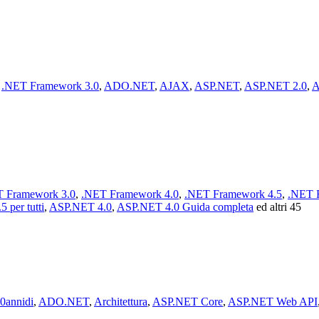
,
.NET Framework 3.0
,
ADO.NET
,
AJAX
,
ASP.NET
,
ASP.NET 2.0
,
A
 Framework 3.0
,
.NET Framework 4.0
,
.NET Framework 4.5
,
.NET 
 per tutti
,
ASP.NET 4.0
,
ASP.NET 4.0 Guida completa
ed altri 45
0annidi
,
ADO.NET
,
Architettura
,
ASP.NET Core
,
ASP.NET Web API