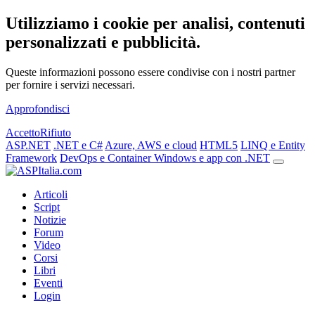
Utilizziamo i cookie per analisi, contenuti
personalizzati e pubblicità.
Queste informazioni possono essere condivise con i nostri partner
per fornire i servizi necessari.
Approfondisci
Accetto
Rifiuto
ASP.NET
.NET e C#
Azure, AWS e cloud
HTML5
LINQ e Entity
Framework
DevOps e Container
Windows e app con .NET
Articoli
Script
Notizie
Forum
Video
Corsi
Libri
Eventi
Login