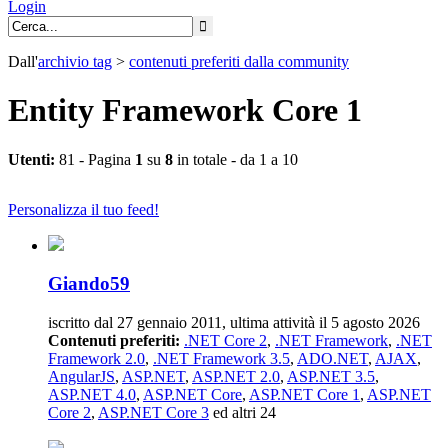
Login
Dall'
archivio
tag
>
contenuti preferiti dalla community
Entity Framework Core 1
Utenti:
81 - Pagina
1
su
8
in totale - da 1 a 10
Personalizza il tuo feed!
Giando59
iscritto dal 27 gennaio 2011, ultima attività il 5 agosto 2026
Contenuti preferiti:
.NET Core 2
,
.NET Framework
,
.NET
Framework 2.0
,
.NET Framework 3.5
,
ADO.NET
,
AJAX
,
AngularJS
,
ASP.NET
,
ASP.NET 2.0
,
ASP.NET 3.5
,
ASP.NET 4.0
,
ASP.NET Core
,
ASP.NET Core 1
,
ASP.NET
Core 2
,
ASP.NET Core 3
ed altri 24