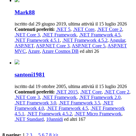
Mark88
iscritto dal 29 giugno 2019, ultima attività il 15 luglio 2026
Contenuti preferiti:
.NET 5
,
.NET Core
,
.NET Core 2
,
.NET Core 3
,
.NET Framework
,
.NET Framework 4.5
,
.NET Framework 4.5.1
,
.NET Framework 4.5.2
,
Angular
,
ASP.NET
,
ASP.NET Core 3
,
ASP.NET Core 5
,
ASP.NET
MVC
,
Azure
,
Azure Cosmos DB
ed altri 26
santoni1981
iscritto dal 19 ottobre 2005, ultima attività il 15 luglio 2026
Contenuti preferiti:
.NET 2015
,
.NET Core
,
.NET Core 2
,
.NET Core 3
,
.NET Framework
,
.NET Framework 2.0
,
.NET Framework 3.0
,
.NET Framework 3.5
,
.NET
Framework 4.0
,
.NET Framework 4.5
,
.NET Framework
4.5.1
,
.NET Framework 4.5.2
,
.NET Micro Framework
,
.NET Standard
,
10annidi
ed altri 167
8 pagine:
1
2
3
...
5
6
7
8
>>