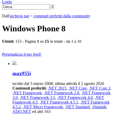
Login
Dall'
archivio
tag
>
contenuti preferiti dalla community
Windows Phone 8
Utenti:
153 - Pagina
1
su
15
in totale - da 1 a 10
Personalizza il tuo feed!
max955i
iscritto dal 5 marzo 2008, ultima attività il 2 agosto 2026
Contenuti preferiti:
.NET 2015
,
.NET Core
,
.NET Core 2
,
.NET Framework
,
.NET Framework 2.0
,
.NET Framework
3.0
,
.NET Framework 3.5
,
.NET Framework 4.0
,
.NET
Framework 4.5
,
.NET Framework 4.5.1
,
.NET Framework
4.5.2
,
.NET Micro Framework
,
.NET Standard
,
10annidi
,
ADO.NET
ed altri 163