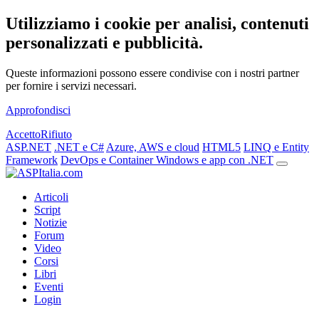
Utilizziamo i cookie per analisi, contenuti
personalizzati e pubblicità.
Queste informazioni possono essere condivise con i nostri partner
per fornire i servizi necessari.
Approfondisci
Accetto
Rifiuto
ASP.NET
.NET e C#
Azure, AWS e cloud
HTML5
LINQ e Entity
Framework
DevOps e Container
Windows e app con .NET
Articoli
Script
Notizie
Forum
Video
Corsi
Libri
Eventi
Login