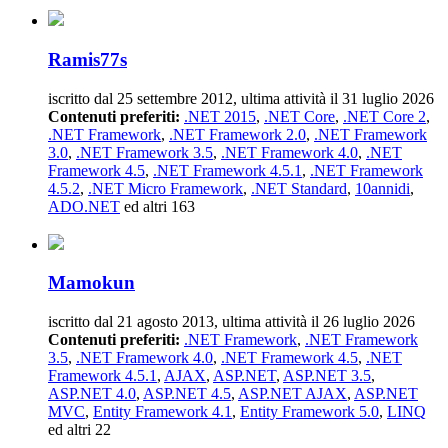
Ramis77s
iscritto dal 25 settembre 2012, ultima attività il 31 luglio 2026
Contenuti preferiti:
.NET 2015
,
.NET Core
,
.NET Core 2
,
.NET Framework
,
.NET Framework 2.0
,
.NET Framework
3.0
,
.NET Framework 3.5
,
.NET Framework 4.0
,
.NET
Framework 4.5
,
.NET Framework 4.5.1
,
.NET Framework
4.5.2
,
.NET Micro Framework
,
.NET Standard
,
10annidi
,
ADO.NET
ed altri 163
Mamokun
iscritto dal 21 agosto 2013, ultima attività il 26 luglio 2026
Contenuti preferiti:
.NET Framework
,
.NET Framework
3.5
,
.NET Framework 4.0
,
.NET Framework 4.5
,
.NET
Framework 4.5.1
,
AJAX
,
ASP.NET
,
ASP.NET 3.5
,
ASP.NET 4.0
,
ASP.NET 4.5
,
ASP.NET AJAX
,
ASP.NET
MVC
,
Entity Framework 4.1
,
Entity Framework 5.0
,
LINQ
ed altri 22