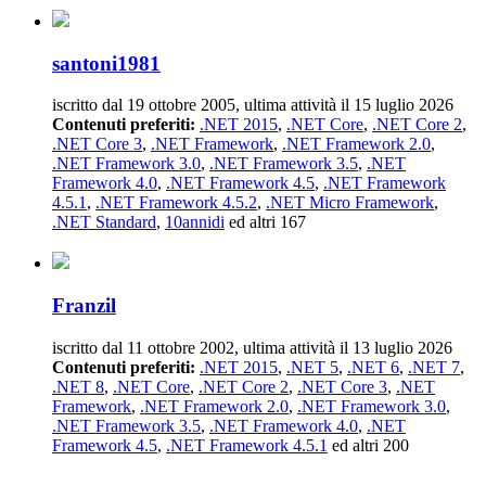
santoni1981
iscritto dal 19 ottobre 2005, ultima attività il 15 luglio 2026
Contenuti preferiti:
.NET 2015
,
.NET Core
,
.NET Core 2
,
.NET Core 3
,
.NET Framework
,
.NET Framework 2.0
,
.NET Framework 3.0
,
.NET Framework 3.5
,
.NET
Framework 4.0
,
.NET Framework 4.5
,
.NET Framework
4.5.1
,
.NET Framework 4.5.2
,
.NET Micro Framework
,
.NET Standard
,
10annidi
ed altri 167
Franzil
iscritto dal 11 ottobre 2002, ultima attività il 13 luglio 2026
Contenuti preferiti:
.NET 2015
,
.NET 5
,
.NET 6
,
.NET 7
,
.NET 8
,
.NET Core
,
.NET Core 2
,
.NET Core 3
,
.NET
Framework
,
.NET Framework 2.0
,
.NET Framework 3.0
,
.NET Framework 3.5
,
.NET Framework 4.0
,
.NET
Framework 4.5
,
.NET Framework 4.5.1
ed altri 200