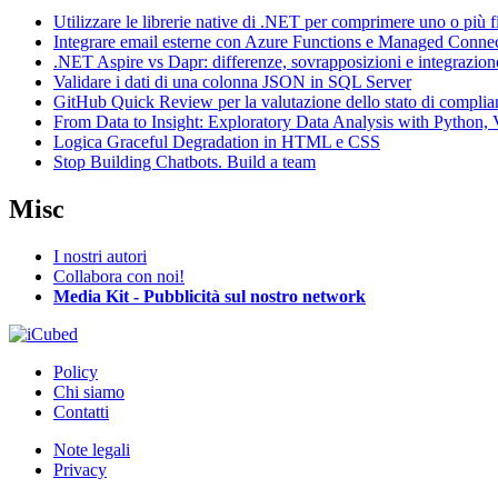
Utilizzare le librerie native di .NET per comprimere uno o più f
Integrare email esterne con Azure Functions e Managed Conne
.NET Aspire vs Dapr: differenze, sovrapposizioni e integrazion
Validare i dati di una colonna JSON in SQL Server
GitHub Quick Review per la valutazione dello stato di complia
From Data to Insight: Exploratory Data Analysis with Pytho
Logica Graceful Degradation in HTML e CSS
Stop Building Chatbots. Build a team
Misc
I nostri autori
Collabora con noi!
Media Kit - Pubblicità sul nostro network
Policy
Chi siamo
Contatti
Note legali
Privacy