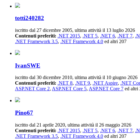
totti240282
iscritto dal 27 dicembre 2005, ultima attività il 13 luglio 2026
Contenuti preferiti:
.NET 2015
,
.NET 5
,
.NET 6
,
.NET 7
,
.N
.NET Framework 3.5
,
.NET Framework 4.0
ed altri 207
IvanSWE
iscritto dal 30 dicembre 2010, ultima attività il 10 giugno 2026
Contenuti preferiti:
.NET 8
,
.NET 9
,
.NET Aspire
,
.NET Co
ASP.NET Core 2
,
ASP.NET Core 5
,
ASP.NET Core 7
ed altri
Pino67
iscritto dal 21 aprile 2020, ultima attività il 26 maggio 2026
Contenuti preferiti:
.NET 2015
,
.NET 5
,
.NET 6
,
.NET 7
,
.N
.NET Framework 3.5
,
.NET Framework 4.0
ed altri 207