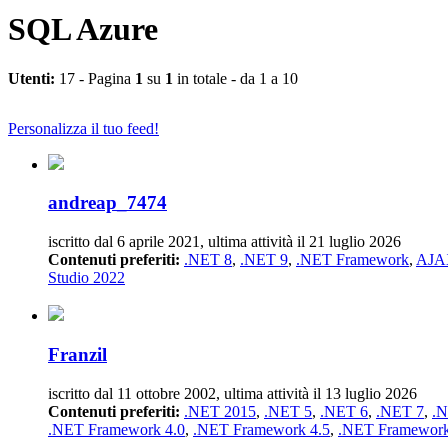
SQL Azure
Utenti:
17 - Pagina
1
su
1
in totale - da 1 a 10
Personalizza il tuo feed!
andreap_7474
iscritto dal 6 aprile 2021, ultima attività il 21 luglio 2026
Contenuti preferiti:
.NET 8
,
.NET 9
,
.NET Framework
,
AJA
Studio 2022
Franzil
iscritto dal 11 ottobre 2002, ultima attività il 13 luglio 2026
Contenuti preferiti:
.NET 2015
,
.NET 5
,
.NET 6
,
.NET 7
,
.N
.NET Framework 4.0
,
.NET Framework 4.5
,
.NET Framework