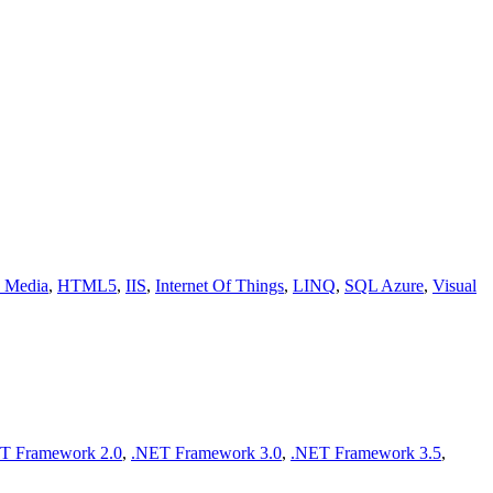
n Media
,
HTML5
,
IIS
,
Internet Of Things
,
LINQ
,
SQL Azure
,
Visual
T Framework 2.0
,
.NET Framework 3.0
,
.NET Framework 3.5
,