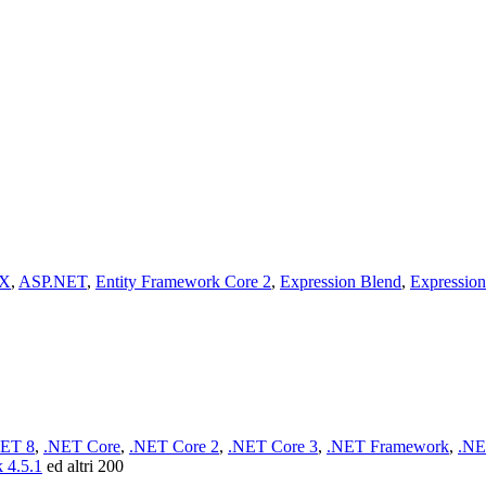
X
,
ASP.NET
,
Entity Framework Core 2
,
Expression Blend
,
Expressio
ET 8
,
.NET Core
,
.NET Core 2
,
.NET Core 3
,
.NET Framework
,
.NE
 4.5.1
ed altri 200