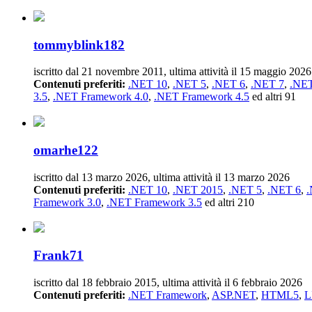
tommyblink182
iscritto dal 21 novembre 2011, ultima attività il 15 maggio 2026
Contenuti preferiti:
.NET 10
,
.NET 5
,
.NET 6
,
.NET 7
,
.NET
3.5
,
.NET Framework 4.0
,
.NET Framework 4.5
ed altri 91
omarhe122
iscritto dal 13 marzo 2026, ultima attività il 13 marzo 2026
Contenuti preferiti:
.NET 10
,
.NET 2015
,
.NET 5
,
.NET 6
,
.
Framework 3.0
,
.NET Framework 3.5
ed altri 210
Frank71
iscritto dal 18 febbraio 2015, ultima attività il 6 febbraio 2026
Contenuti preferiti:
.NET Framework
,
ASP.NET
,
HTML5
,
L