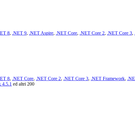
ET 8
,
.NET 9
,
.NET Aspire
,
.NET Core
,
.NET Core 2
,
.NET Core 3
,
ET 8
,
.NET Core
,
.NET Core 2
,
.NET Core 3
,
.NET Framework
,
.NE
 4.5.1
ed altri 200