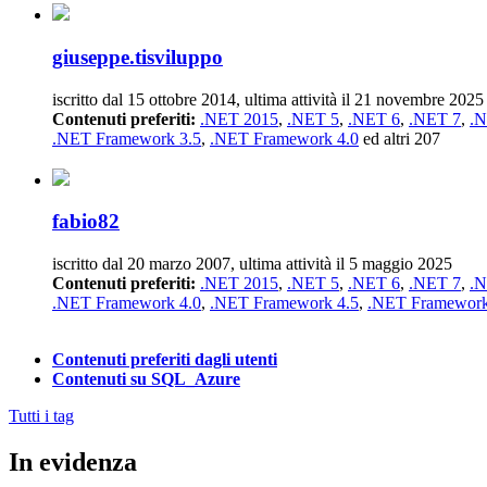
giuseppe.tisviluppo
iscritto dal 15 ottobre 2014, ultima attività il 21 novembre 2025
Contenuti preferiti:
.NET 2015
,
.NET 5
,
.NET 6
,
.NET 7
,
.N
.NET Framework 3.5
,
.NET Framework 4.0
ed altri 207
fabio82
iscritto dal 20 marzo 2007, ultima attività il 5 maggio 2025
Contenuti preferiti:
.NET 2015
,
.NET 5
,
.NET 6
,
.NET 7
,
.N
.NET Framework 4.0
,
.NET Framework 4.5
,
.NET Framework
Contenuti preferiti dagli utenti
Contenuti su SQL_Azure
Tutti i tag
In evidenza