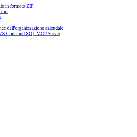
ile in formato ZIP
ctors
e
nce dell'organizzazione aziendale
n, VS Code and SQL MCP Server