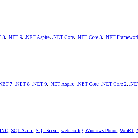
 8
,
.NET 9
,
.NET Aspire
,
.NET Core
,
.NET Core 3
,
.NET Framewor
NET 7
,
.NET 8
,
.NET 9
,
.NET Aspire
,
.NET Core
,
.NET Core 2
,
.NE
INQ
,
SQL Azure
,
SQL Server
,
web.config
,
Windows Phone
,
WinRT
,