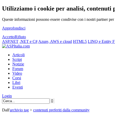
Utilizziamo i cookie per analisi, contenuti 
Queste informazioni possono essere condivise con i nostri partner per f
Approfondisci
Accetto
Rifiuto
ASP.NET
.NET e C#
Azure, AWS e cloud
HTML5
LINQ e Entity 
Articoli
Script
Notizie
Forum
Video
Corsi
Libri
Eventi
Login
Dall'
archivio
tag
>
contenuti preferiti dalla community