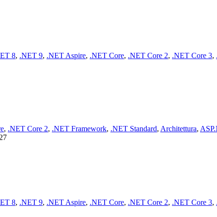
ET 8
,
.NET 9
,
.NET Aspire
,
.NET Core
,
.NET Core 2
,
.NET Core 3
,
re
,
.NET Core 2
,
.NET Framework
,
.NET Standard
,
Architettura
,
ASP
 27
ET 8
,
.NET 9
,
.NET Aspire
,
.NET Core
,
.NET Core 2
,
.NET Core 3
,