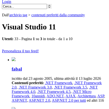
Login
Dall'
archivio
tag
>
contenuti preferiti dalla community
Visual Studio 11
Utenti:
33 - Pagina
1
su
3
in totale - da 1 a 10
Personalizza il tuo feed!
fabal
iscritto dal 23 agosto 2005, ultima attività il 13 luglio 2026
Contenuti preferiti:
.NET Framework
,
.NET Framework
2.0
,
.NET Framework 3.0
,
.NET Framework 3.5
,
.NET
Framework 4.0
,
.NET Framework 4.5
,
.NET Micro
Framework
,
10annidi
,
ADO.NET
,
AJAX
,
Architettura
,
ASP
,
ASP.NET
,
ASP.NET 2.0
,
ASP.NET 2.0 per tutti
ed altri 116