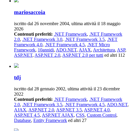
mariosaccoia
iscritto dal 26 novembre 2004, ultima attività il 18 maggio
2026
Contenuti preferiti:
.NET Framework
,
.NET Framework
2.0
,
.NET Framework 3.0
,
.NET Framework 3.5
,
.NET
Framework 4.0
,
.NET Framework 4.5
,
.NET Micro
Framework
,
10annidi
,
ADO.NET
,
AJAX
,
Architettura
,
ASP
,
ASP.NET
,
ASP.NET 2.0
,
ASP.NET 2.0 per tutti
ed altri 112
tdj
iscritto dal 28 gennaio 2002, ultima attività il 23 dicembre
2022
Contenuti preferiti:
.NET Framework
,
.NET Framework
2.0
,
.NET Framework 3.5
,
.NET Framework 4.5
,
ADO.NET
,
AJAX
,
ASP.NET 2.0
,
ASP.NET 3.5
,
ASP.NET 4.0
,
ASP.NET 4.5
,
ASP.NET AJAX
,
CSS
,
Custom Control
,
Database
,
Entity Framework
ed altri 27