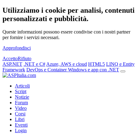
Utilizziamo i cookie per analisi, contenuti
personalizzati e pubblicità.
Queste informazioni possono essere condivise con i nostri partner
per fornire i servizi necessari.
Approfondisci
Accetto
Rifiuto
ASP.NET
.NET e C#
Azure, AWS e cloud
HTML5
LINQ e Entity
Framework
DevOps e Container
Windows e app con .NET
Articoli
Script
Notizie
Forum
Video
Corsi
Libri
Eventi
Login