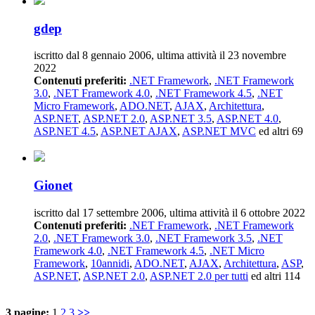
gdep
iscritto dal 8 gennaio 2006, ultima attività il 23 novembre
2022
Contenuti preferiti:
.NET Framework
,
.NET Framework
3.0
,
.NET Framework 4.0
,
.NET Framework 4.5
,
.NET
Micro Framework
,
ADO.NET
,
AJAX
,
Architettura
,
ASP.NET
,
ASP.NET 2.0
,
ASP.NET 3.5
,
ASP.NET 4.0
,
ASP.NET 4.5
,
ASP.NET AJAX
,
ASP.NET MVC
ed altri 69
Gionet
iscritto dal 17 settembre 2006, ultima attività il 6 ottobre 2022
Contenuti preferiti:
.NET Framework
,
.NET Framework
2.0
,
.NET Framework 3.0
,
.NET Framework 3.5
,
.NET
Framework 4.0
,
.NET Framework 4.5
,
.NET Micro
Framework
,
10annidi
,
ADO.NET
,
AJAX
,
Architettura
,
ASP
,
ASP.NET
,
ASP.NET 2.0
,
ASP.NET 2.0 per tutti
ed altri 114
3 pagine:
1
2
3
>>