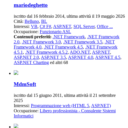
mariodeghetto
iscritto dal 16 febbraio 2014, ultima attività il 19 maggio 2026
Città:
Belluno
,
BL
Interessi:
VB
,
C# F#
,
ASP.NET
,
SQL Server
,
Office ...
Occupazione:
Funzionario ASL
Contenuti preferiti:
.NET Framework
,
.NET Framework
2.0
,
.NET Framework 3.0
,
.NET Framework 3.5
,
.NET
Framework 4.0
,
.NET Framework 4.5
,
.NET Framework
4.5.1
,
.NET Framework 4.5.2
,
ADO.NET
,
ASP.NET
,
ASP.NET 2.0
,
ASP.NET 3.5
,
ASP.NET 4.0
,
ASP.NET 4.5
,
ASP.NET Charting
ed altri 68
MdmSoft
iscritto dal 15 giugno 2011, ultima attività il 21 settembre
2025
Interessi:
Programmazione web (HTML 5
,
ASP.NET)
Occupazione:
Libero professionista - Consulente Sistemi
Informatici