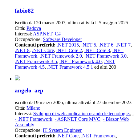
fabio82
iscritto dal 20 marzo 2007, ultima attività il 5 maggio 2025
Città:
Padova
Interessi:
ASP.NET
,
C#
Occupazione:
Software Developer
Contenuti preferiti:
.NET 2015
,
.NET 5
,
.NET 6
,
.NET 7
,
.NET 8
,
.NET Core
,
.NET Core 2
,
.NET Core 3
,
.NET
Framework
,
.NET Framework 2.0
,
.NET Framework 3.0
,
.NET Framework 3.5
,
.NET Framework 4.0
,
.NET
Framework 4.5
,
.NET Framework 4.5.1
ed altri 200
angelo_aep
iscritto dal 9 marzo 2006, ultima attività il 27 dicembre 2023
Città:
Milano
Interessi:
Sviluppo di web application usando le tecnologie:
,
,
- .NET Framework
,
- ASP.NET Core MVC
,
- Blazor Web
Assembly
Occupazione:
IT System Engineer
Contenuti preferiti:
.NET Core
,
.NET Framework
,