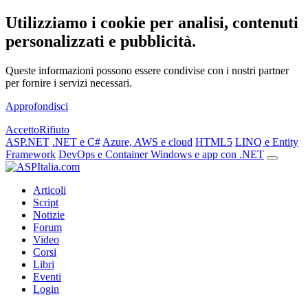
Utilizziamo i cookie per analisi, contenuti
personalizzati e pubblicità.
Queste informazioni possono essere condivise con i nostri partner
per fornire i servizi necessari.
Approfondisci
Accetto
Rifiuto
ASP.NET
.NET e C#
Azure, AWS e cloud
HTML5
LINQ e Entity
Framework
DevOps e Container
Windows e app con .NET
Articoli
Script
Notizie
Forum
Video
Corsi
Libri
Eventi
Login