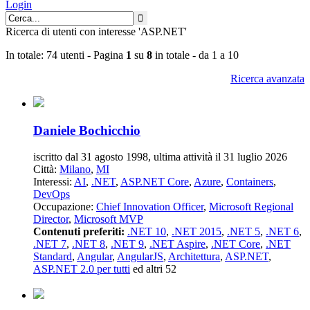
Login
Ricerca di utenti con interesse 'ASP.NET'
In totale: 74 utenti - Pagina
1
su
8
in totale - da 1 a 10
Ricerca avanzata
Daniele Bochicchio
iscritto dal 31 agosto 1998, ultima attività il 31 luglio 2026
Città:
Milano
,
MI
Interessi:
AI
,
.NET
,
ASP.NET Core
,
Azure
,
Containers
,
DevOps
Occupazione:
Chief Innovation Officer
,
Microsoft Regional
Director
,
Microsoft MVP
Contenuti preferiti:
.NET 10
,
.NET 2015
,
.NET 5
,
.NET 6
,
.NET 7
,
.NET 8
,
.NET 9
,
.NET Aspire
,
.NET Core
,
.NET
Standard
,
Angular
,
AngularJS
,
Architettura
,
ASP.NET
,
ASP.NET 2.0 per tutti
ed altri 52