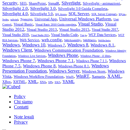
Security
,
,
,
,
Silverlight
,
,
SharePoint
Silverlight - animazioni
SEO
SignalR
,
,
,
Silverlight 2.0
Silverlight 3.0
Silverlight 3.0 Guida Completa
,
,
,
,
,
,
Silverlight 4.0
SQL Server
Silverlight 5.0
SQL Server Compact
SQL Azure
SQLite
,
,
,
,
,
Universal Windows Platform
Universal App
Typescript
User
Svelte
tailwind
,
,
,
Visual Studio
,
Visual
Visual Basic
Control
Visual Basic 2010 Guida completa
,
,
,
,
Studio 2012
Visual Studio 2013
Visual Studio 2015
Visual Studio 2017
,
,
,
,
,
Visual Studio 2019
Visual Studio Code
WCF Data Services
WCF
Visual Studio 2022
Vue.js
,
,
,
,
,
,
web.config
Web Service
RIA Services
WebAssembly
WebMatrix
WebSockets
Windows
,
Windows 10
,
,
Windows 8
,
,
Windows 8.1
Windows 7
Windows Client
,
,
Windows Communication Foundation
Windows Identity
,
,
Windows Phone
,
,
Foundation
Windows Live Services
Windows Phone - il libro
,
,
,
Windows Phone 7
Windows Phone 7.1
Windows
Windows Phone 7.1.1
,
,
,
Windows
Phone 7.5
Windows Phone 8
Windows Phone 8.1
Presentation Foundation
,
Windows Server
,
,
Windows
Windows Store
,
,
,
WinRT
,
,
XAML
,
Vista
Windows Workflow Foundation
Xamarin
WinJS
,
,
,
,
,
,
XML
YAML
XBox
XHTML
XNA
XPS
XSLT
Policy
Chi siamo
Contatti
Note legali
Privacy