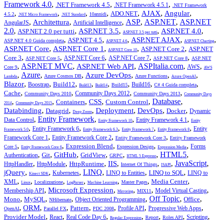
Framework 4.0
,
,
,
.NET Framework 4.5
.NET Framework 4.5.1
.NET Framework
,
,
,
,
,
,
,
AJAX
Angular
ADO.NET
4.5.2
10annidi
.NET Micro Framework
.NET Standard
,
,
,
ASP
,
ASP.NET
,
ASP.NET
Architettura
AngularJS
Artificial Intelligence
2.0
,
,
,
,
,
ASP.NET 3.5
ASP.NET 4.0
ASP.NET 2.0 per tutti
ASP.NET 3.5 per tutti
,
,
,
,
,
ASP.NET AJAX
ASP.NET 4.5
ASP.NET 4.0 Guida completa
ASP.NET 4.6
ASP.NET Charting
,
,
,
,
ASP.NET Core
ASP.NET Core 1
ASP.NET Core 2
ASP.NET
ASP.NET Core 10
,
,
,
,
,
Core 3
ASP.NET Core 6
ASP.NET Core 7
ASP.NET Core 5
ASP.NET Core 8
ASP.NET
,
ASP.NET MVC
,
,
ASPItalia.com
,
,
ASP.NET Web API
AWS
Core 9
AWS
,
Azure
,
,
,
,
,
Azure DevOps
Azure Cosmos DB
Azure Functions
Lambda
Azure OpenAI
,
,
,
,
,
,
,
,
Blazor
Build12
Boostrap
Build16
Build15
C# 4 Guida completa
Build13
Build14
,
,
,
,
Cache
Community Days 2012
Community Days 2010
Community Days 2013
Community Days
,
,
,
,
,
Database
,
CSS
Containers
Custom Control
2014
Community Days 2015
,
,
,
,
,
,
Databinding
Deployment
DevOps
Datagrid
Docker
Dynamic
Deep Zoom
,
Entity Framework
,
,
,
Data Control
Entity Framework 4.1
Entity Framework 10
Entity
,
,
,
,
,
Entity Framework 6
Entity
Framework 5.0
Entity Framework 6.3
Entity Framework 7
Entity Framework 8
,
,
,
Framework Core 1
Entity Framework Core 2
Entity Framework Core 3
Entity Framework
,
,
,
,
,
Expression Blend
Forms
Core 5
Expression Design
Entity Framework Core 6
Expression Media
,
,
,
,
,
,
HTML5
,
GitHub
Git
GridView
Authentication
GRPC
HTML 5 Espresso
,
,
,
,
,
,
JavaScript
,
IIS
HttpRuntime
HttpHandler
HttpModule
Internet Of Things
ISAPI
,
,
,
LINQ
,
,
,
jQuery
LINQ to SQL
Kubernetes
LINQ to Entities
LINQ to
Kinect SDK
,
,
,
,
,
,
,
Media Center
XML
Localizzazione
Master Pages
Linux
LogParser
Machine Learning
,
,
,
,
,
Microsoft Expression
Membership API
Model Virtual Casting
MIX11
Mirroring
,
,
,
,
Off Topic
,
,
Mono
MySQL
Office
Object Oriented Programming
NHibernate
,
,
,
,
,
,
,
ORM
Pattern
Profile API
Progressive Web Apps
OpenAI
Parallel FX
PDC 2008
,
,
,
,
,
,
,
Provider Model
React
Real Code Day 6
Scripting
Report
Roles API
Regular Expression