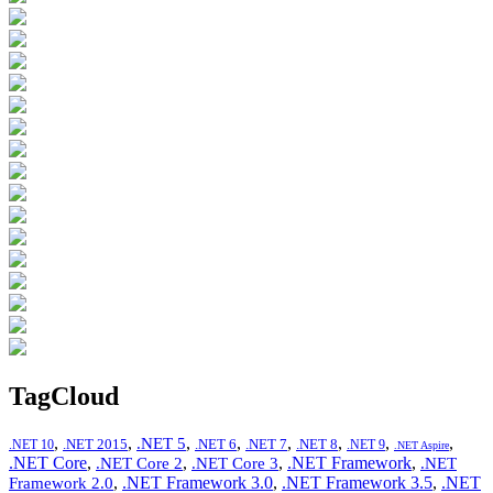
TagCloud
,
,
,
,
,
,
,
,
.NET 5
.NET 2015
.NET 6
.NET 7
.NET 8
.NET 10
.NET 9
.NET Aspire
.NET Core
,
,
,
.NET Framework
,
.NET Core 2
.NET Core 3
.NET
,
.NET Framework 3.0
,
.NET Framework 3.5
,
.NET
Framework 2.0