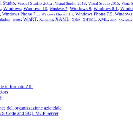
l Studio
,
,
,
,
Visual Studio 2012
Visual Studio 2013
Visual Studio 2015
Visual 
,
Windows
,
Windows 10
,
,
Windows 8
,
,
Windo
Windows 8.1
Windows 7
s
,
,
,
,
Windows Phone 7.1
Windows Phone 7.5
Windows 
Windows Phone 7.1.1
,
,
WinRT
,
,
XAML
,
,
,
,
,
,
XML
dation
Xamarin
XBox
XHTML
WinJS
XNA
XPS
XSLT
ile in formato ZIP
ctors
e
nce dell'organizzazione aziendale
n, VS Code and SQL MCP Server