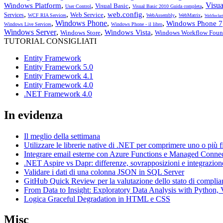
,
,
,
,
Visua
Windows Platform
Visual Basic
User Control
Visual Basic 2010 Guida completa
,
,
,
,
,
,
web.config
Web Service
Services
WCF RIA Services
WebAssembly
WebMatrix
WebSocket
,
Windows Phone
,
,
Windows Phone 7
Windows Live Services
Windows Phone - il libro
Windows Server
,
,
,
Windows Vista
Windows Store
Windows Workflow Foun
TUTORIAL CONSIGLIATI
Entity Framework
Entity Framework 5.0
Entity Framework 4.1
Entity Framework 4.0
.NET Framework 4.0
In evidenza
Il meglio della settimana
Utilizzare le librerie native di .NET per comprimere uno o più f
Integrare email esterne con Azure Functions e Managed Conne
.NET Aspire vs Dapr: differenze, sovrapposizioni e integrazion
Validare i dati di una colonna JSON in SQL Server
GitHub Quick Review per la valutazione dello stato di complia
From Data to Insight: Exploratory Data Analysis with Pytho
Logica Graceful Degradation in HTML e CSS
Misc