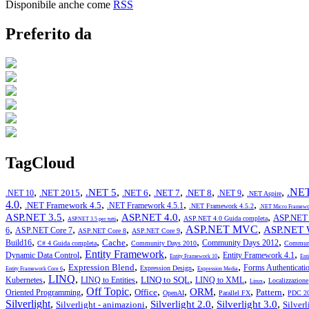
Disponibile anche come
RSS
Preferito da
TagCloud
,
,
,
,
,
,
,
,
.NET
.NET 5
.NET 2015
.NET 6
.NET 7
.NET 8
.NET 10
.NET 9
.NET Aspire
4.0
,
,
,
,
.NET Framework 4.5
.NET Framework 4.5.1
.NET Framework 4.5.2
.NET Micro Framewo
,
,
,
,
ASP.NET 3.5
ASP.NET 4.0
ASP.NET 
ASP.NET 4.0 Guida completa
ASP.NET 3.5 per tutti
,
,
,
,
ASP.NET MVC
,
ASP.NET 
6
ASP.NET Core 7
ASP.NET Core 8
ASP.NET Core 9
,
,
,
,
,
Cache
Build16
Community Days 2012
C# 4 Guida completa
Community Days 2010
Communi
,
Entity Framework
,
,
,
Dynamic Data Control
Entity Framework 4.1
Entity Framework 10
Ent
,
,
,
,
Expression Blend
Forms Authenticati
Expression Design
Entity Framework Core 6
Expression Media
,
LINQ
,
,
,
,
,
LINQ to SQL
Kubernetes
LINQ to Entities
LINQ to XML
Localizzazione
Linux
,
Off Topic
,
,
,
,
,
,
ORM
Office
Pattern
Oriented Programming
OpenAI
Parallel FX
PDC 2
Silverlight
,
,
,
,
Silverlight 2.0
Silverlight 3.0
Silverlight - animazioni
Silver