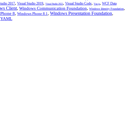
,
,
,
,
,
Studio 2017
Visual Studio 2019
Visual Studio Code
WCF Data
Visual Studio 2022
Vue.js
ws Client
,
,
,
Windows Communication Foundation
Windows Identity Foundation
,
,
Windows Presentation Foundation
,
Phone 8
Windows Phone 8.1
,
YAML