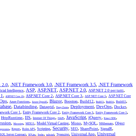
,
.NET Framework 3.0
,
.NET Framework 3.5
,
.NET Framework
 2.0
,
ASP
,
ASP.NET
,
ASP.NET 2.0
,
,
ASP.NET 2.0 per tutti
icial Intelligence
,
,
,
,
,
 1
ASP.NET Core 2
ASP.NET Core 3
ASP.NET Core
ASP.NET Core 5
ASP.NET Core 10
,
,
,
,
,
,
,
,
,
Ops
Blazor
Build12
Boostrap
Azure Functions
Build15
Azure OpenAI
Build13
Build14
tabase
,
,
,
,
,
,
,
Databinding
Deployment
DevOps
Datagrid
Docker
Deep Zoom
,
,
,
,
mework Core 1
Entity Framework Core 2
Entity Framework Core 3
Entity Framework Core 5
,
,
,
,
,
JavaScript
,
,
,
IIS
jQuery
HttpRuntime
Internet Of Things
ISAPI
Kinect SDK
,
,
,
,
,
,
,
ession
Mono
MySQL
Model Virtual Casting
Object
MIX11
NHibernate
Mirroring
,
,
,
,
Security
,
,
,
,
SharePoint
Scripting
SEO
SignalR
Report
Roles API
xpression
,
,
,
,
,
,
Universal
Universal App
SQL Server Compact
Typescript
SQLite
Svelte
tailwind