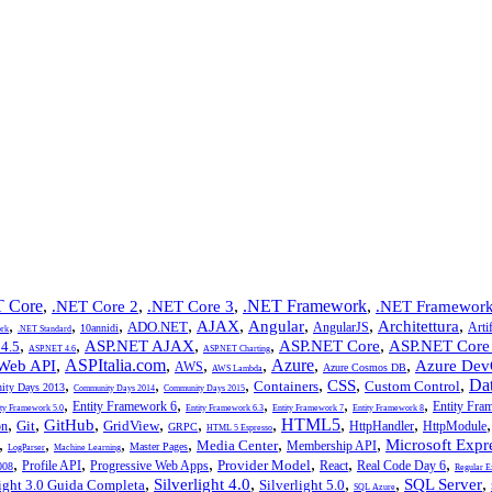
 Core
,
,
,
.NET Framework
,
.NET Core 2
.NET Core 3
.NET Framework
,
,
,
,
,
,
,
,
AJAX
Angular
Architettura
ADO.NET
AngularJS
Artif
10annidi
rk
.NET Standard
,
,
,
,
,
ASP.NET AJAX
ASP.NET Core
ASP.NET Core
4.5
ASP.NET 4.6
ASP.NET Charting
,
ASPItalia.com
,
,
,
Azure
,
,
Web API
Azure Dev
AWS
Azure Cosmos DB
AWS Lambda
,
,
,
,
,
,
Da
CSS
Containers
Custom Control
ty Days 2013
Community Days 2014
Community Days 2015
,
,
,
,
,
Entity Framework 6
Entity Fra
ity Framework 5.0
Entity Framework 6.3
Entity Framework 7
Entity Framework 8
,
,
,
,
,
,
HTML5
,
,
GitHub
Git
GridView
on
HttpHandler
HttpModule
GRPC
HTML 5 Espresso
,
,
,
,
,
,
Microsoft Expr
Media Center
Membership API
Master Pages
LogParser
Machine Learning
,
,
,
,
,
,
Provider Model
Profile API
Progressive Web Apps
React
Real Code Day 6
008
Regular E
,
,
,
,
,
Silverlight 4.0
SQL Server
light 3.0 Guida Completa
Silverlight 5.0
SQL Azure