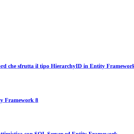
ord che sfrutta il tipo HierarchyID in Entity Framewor
ity Framework 8
 ottimistica con SQL Server ed Entity Framework