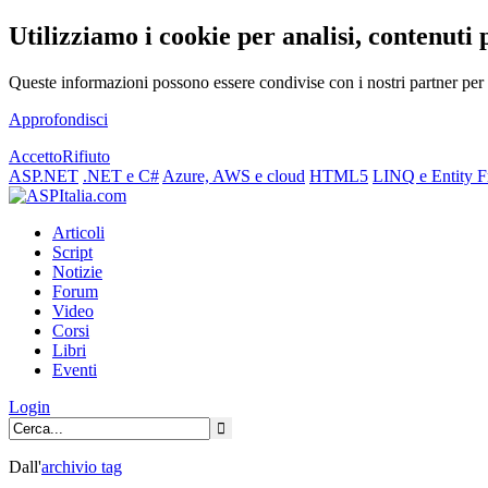
Utilizziamo i cookie per analisi, contenuti 
Queste informazioni possono essere condivise con i nostri partner per f
Approfondisci
Accetto
Rifiuto
ASP.NET
.NET e C#
Azure, AWS e cloud
HTML5
LINQ e Entity 
Articoli
Script
Notizie
Forum
Video
Corsi
Libri
Eventi
Login
Dall'
archivio
tag