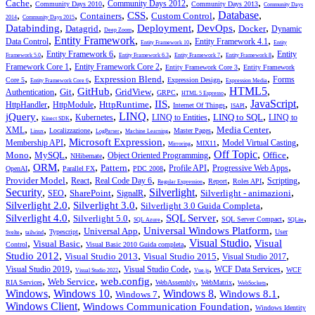
,
,
,
,
Cache
Community Days 2012
Community Days 2010
Community Days 2013
Community Days
,
,
,
,
,
Database
,
CSS
Containers
Custom Control
2014
Community Days 2015
,
,
,
,
,
,
Databinding
Deployment
DevOps
Datagrid
Docker
Dynamic
Deep Zoom
,
Entity Framework
,
,
,
Data Control
Entity Framework 4.1
Entity Framework 10
Entity
,
,
,
,
,
Entity Framework 6
Entity
Framework 5.0
Entity Framework 6.3
Entity Framework 7
Entity Framework 8
,
,
,
Framework Core 1
Entity Framework Core 2
Entity Framework Core 3
Entity Framework
,
,
,
,
,
Expression Blend
Forms
Core 5
Expression Design
Entity Framework Core 6
Expression Media
,
,
,
,
,
,
HTML5
,
GitHub
Git
GridView
Authentication
GRPC
HTML 5 Espresso
,
,
,
,
,
,
JavaScript
,
IIS
HttpRuntime
HttpHandler
HttpModule
Internet Of Things
ISAPI
,
,
,
LINQ
,
,
,
jQuery
LINQ to SQL
Kubernetes
LINQ to Entities
LINQ to
Kinect SDK
,
,
,
,
,
,
,
Media Center
XML
Localizzazione
Master Pages
Linux
LogParser
Machine Learning
,
,
,
,
,
Microsoft Expression
Membership API
Model Virtual Casting
MIX11
Mirroring
,
,
,
,
Off Topic
,
,
Mono
MySQL
Office
Object Oriented Programming
NHibernate
,
,
,
,
,
,
,
ORM
Pattern
Profile API
Progressive Web Apps
OpenAI
Parallel FX
PDC 2008
,
,
,
,
,
,
,
Provider Model
React
Real Code Day 6
Scripting
Report
Roles API
Regular Expression
Security
,
,
,
,
Silverlight
,
,
SharePoint
Silverlight - animazioni
SEO
SignalR
,
,
,
Silverlight 2.0
Silverlight 3.0
Silverlight 3.0 Guida Completa
,
,
,
,
,
,
Silverlight 4.0
SQL Server
Silverlight 5.0
SQL Server Compact
SQL Azure
SQLite
,
,
,
,
,
Universal Windows Platform
Universal App
Typescript
User
Svelte
tailwind
,
,
,
Visual Studio
,
Visual
Visual Basic
Control
Visual Basic 2010 Guida completa
,
,
,
,
Studio 2012
Visual Studio 2013
Visual Studio 2015
Visual Studio 2017
,
,
,
,
,
Visual Studio 2019
Visual Studio Code
WCF Data Services
WCF
Visual Studio 2022
Vue.js
,
,
,
,
,
,
web.config
Web Service
RIA Services
WebAssembly
WebMatrix
WebSockets
Windows
,
Windows 10
,
,
Windows 8
,
,
Windows 8.1
Windows 7
Windows Client
,
,
Windows Communication Foundation
Windows Identity