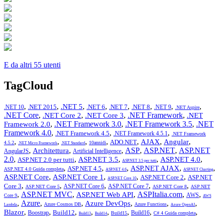
E da altri 55 utenti
TagCloud
,
,
,
,
,
,
,
,
.NET 5
.NET 2015
.NET 6
.NET 7
.NET 8
.NET 10
.NET 9
.NET Aspire
.NET Core
,
,
,
.NET Framework
,
.NET Core 2
.NET Core 3
.NET
,
.NET Framework 3.0
,
.NET Framework 3.5
,
.NET
Framework 2.0
Framework 4.0
,
,
,
.NET Framework 4.5
.NET Framework 4.5.1
.NET Framework
,
,
,
,
,
,
,
AJAX
Angular
ADO.NET
4.5.2
10annidi
.NET Micro Framework
.NET Standard
,
,
,
ASP
,
ASP.NET
,
ASP.NET
Architettura
AngularJS
Artificial Intelligence
2.0
,
,
,
,
,
ASP.NET 3.5
ASP.NET 4.0
ASP.NET 2.0 per tutti
ASP.NET 3.5 per tutti
,
,
,
,
,
ASP.NET AJAX
ASP.NET 4.5
ASP.NET 4.0 Guida completa
ASP.NET 4.6
ASP.NET Charting
,
,
,
,
ASP.NET Core
ASP.NET Core 1
ASP.NET Core 2
ASP.NET
ASP.NET Core 10
,
,
,
,
,
Core 3
ASP.NET Core 6
ASP.NET Core 7
ASP.NET Core 5
ASP.NET Core 8
ASP.NET
,
ASP.NET MVC
,
,
ASPItalia.com
,
,
ASP.NET Web API
AWS
Core 9
AWS
,
Azure
,
,
,
,
,
Azure DevOps
Azure Cosmos DB
Azure Functions
Lambda
Azure OpenAI
,
,
,
,
,
,
,
,
Blazor
Build12
Boostrap
Build16
Build15
C# 4 Guida completa
Build13
Build14