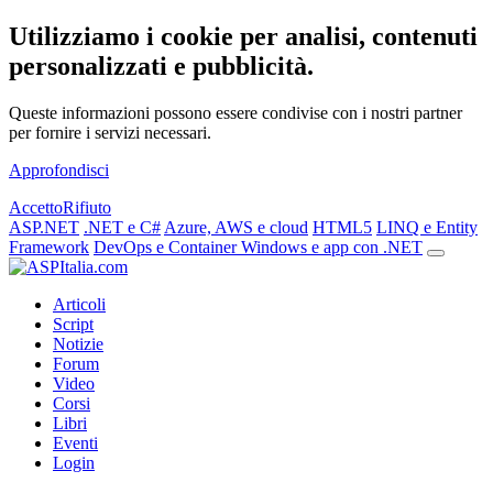
Utilizziamo i cookie per analisi, contenuti
personalizzati e pubblicità.
Queste informazioni possono essere condivise con i nostri partner
per fornire i servizi necessari.
Approfondisci
Accetto
Rifiuto
ASP.NET
.NET e C#
Azure, AWS e cloud
HTML5
LINQ e Entity
Framework
DevOps e Container
Windows e app con .NET
Articoli
Script
Notizie
Forum
Video
Corsi
Libri
Eventi
Login