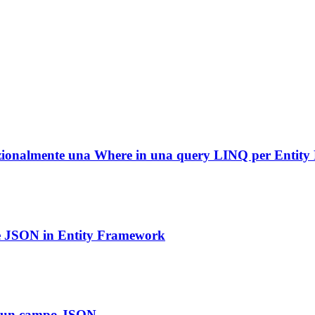
dizionalmente una Where in una query LINQ per Entit
ne JSON in Entity Framework
su un campo JSON