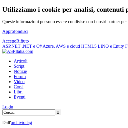
Utilizziamo i cookie per analisi, contenuti 
Queste informazioni possono essere condivise con i nostri partner per f
Approfondisci
Accetto
Rifiuto
ASP.NET
.NET e C#
Azure, AWS e cloud
HTML5
LINQ e Entity 
Articoli
Script
Notizie
Forum
Video
Corsi
Libri
Eventi
Login
Dall'
archivio
tag