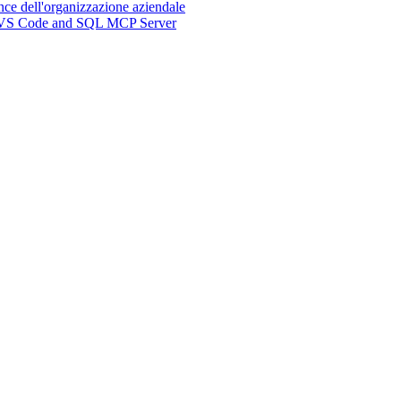
nce dell'organizzazione aziendale
n, VS Code and SQL MCP Server