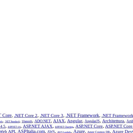
 Core
,
,
,
.NET Framework
,
.NET Core 2
.NET Core 3
.NET Framework
,
,
,
,
,
,
,
,
AJAX
Angular
Architettura
ADO.NET
AngularJS
Artif
10annidi
rk
.NET Standard
,
,
,
,
,
ASP.NET AJAX
ASP.NET Core
ASP.NET Core
4.5
ASP.NET 4.6
ASP.NET Charting
,
ASPItalia.com
,
,
,
Azure
,
,
Web API
Azure Dev
AWS
Azure Cosmos DB
AWS Lambda