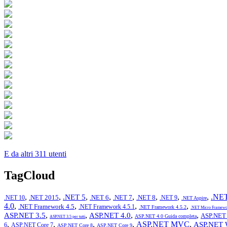
E da altri 311 utenti
TagCloud
,
,
,
,
,
,
,
,
.NET
.NET 5
.NET 2015
.NET 6
.NET 7
.NET 8
.NET 10
.NET 9
.NET Aspire
4.0
,
,
,
,
.NET Framework 4.5
.NET Framework 4.5.1
.NET Framework 4.5.2
.NET Micro Framewo
,
,
,
,
ASP.NET 3.5
ASP.NET 4.0
ASP.NET 
ASP.NET 4.0 Guida completa
ASP.NET 3.5 per tutti
,
,
,
,
ASP.NET MVC
,
ASP.NET 
6
ASP.NET Core 7
ASP.NET Core 8
ASP.NET Core 9