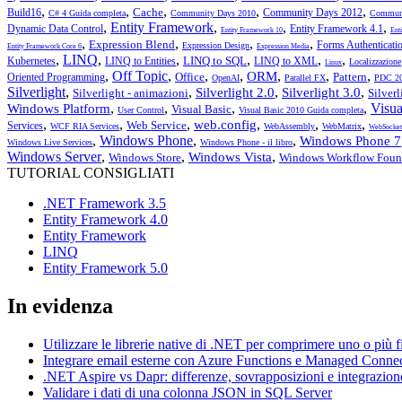
,
,
,
,
,
Cache
Build16
Community Days 2012
C# 4 Guida completa
Community Days 2010
Communi
,
Entity Framework
,
,
,
Dynamic Data Control
Entity Framework 4.1
Entity Framework 10
Ent
,
,
,
,
Expression Blend
Forms Authenticati
Expression Design
Entity Framework Core 6
Expression Media
,
LINQ
,
,
,
,
,
LINQ to SQL
Kubernetes
LINQ to Entities
LINQ to XML
Localizzazione
Linux
,
Off Topic
,
,
,
,
,
,
ORM
Office
Pattern
Oriented Programming
OpenAI
Parallel FX
PDC 2
Silverlight
,
,
,
,
Silverlight 2.0
Silverlight 3.0
Silverlight - animazioni
Silver
,
,
,
,
Visua
Windows Platform
Visual Basic
User Control
Visual Basic 2010 Guida completa
,
,
,
,
,
,
web.config
Web Service
Services
WCF RIA Services
WebAssembly
WebMatrix
WebSocket
,
Windows Phone
,
,
Windows Phone 7
Windows Live Services
Windows Phone - il libro
Windows Server
,
,
,
Windows Vista
Windows Store
Windows Workflow Foun
TUTORIAL CONSIGLIATI
.NET Framework 3.5
Entity Framework 4.0
Entity Framework
LINQ
Entity Framework 5.0
In evidenza
Utilizzare le librerie native di .NET per comprimere uno o più f
Integrare email esterne con Azure Functions e Managed Conne
.NET Aspire vs Dapr: differenze, sovrapposizioni e integrazion
Validare i dati di una colonna JSON in SQL Server