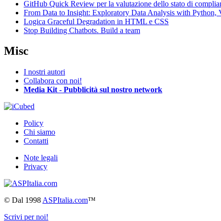
GitHub Quick Review per la valutazione dello stato di complia
From Data to Insight: Exploratory Data Analysis with Pytho
Logica Graceful Degradation in HTML e CSS
Stop Building Chatbots. Build a team
Misc
I nostri autori
Collabora con noi!
Media Kit - Pubblicità sul nostro network
Policy
Chi siamo
Contatti
Note legali
Privacy
©
Dal 1998
ASPItalia.com
™
Scrivi per noi!