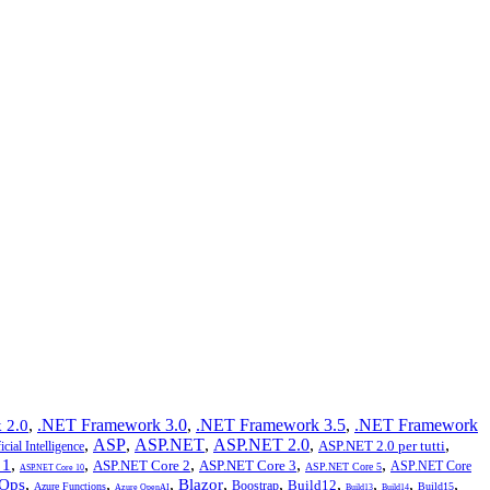
,
.NET Framework 3.0
,
.NET Framework 3.5
,
.NET Framework
 2.0
,
ASP
,
ASP.NET
,
ASP.NET 2.0
,
,
ASP.NET 2.0 per tutti
icial Intelligence
,
,
,
,
,
 1
ASP.NET Core 2
ASP.NET Core 3
ASP.NET Core
ASP.NET Core 5
ASP.NET Core 10
,
,
,
,
,
,
,
,
,
Ops
Blazor
Build12
Boostrap
Azure Functions
Build15
Azure OpenAI
Build13
Build14