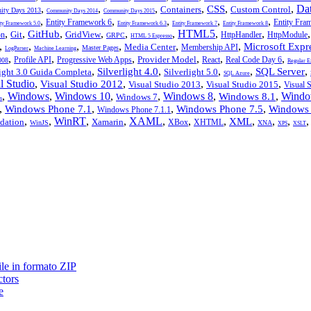
,
,
,
,
,
,
Da
CSS
Containers
Custom Control
ty Days 2013
Community Days 2014
Community Days 2015
,
,
,
,
,
Entity Framework 6
Entity Fra
ity Framework 5.0
Entity Framework 6.3
Entity Framework 7
Entity Framework 8
,
,
,
,
,
,
HTML5
,
,
GitHub
Git
GridView
on
HttpHandler
HttpModule
GRPC
HTML 5 Espresso
,
,
,
,
,
,
Microsoft Expr
Media Center
Membership API
Master Pages
LogParser
Machine Learning
,
,
,
,
,
,
Provider Model
Profile API
Progressive Web Apps
React
Real Code Day 6
008
Regular E
,
,
,
,
,
Silverlight 4.0
SQL Server
light 3.0 Guida Completa
Silverlight 5.0
SQL Azure
l Studio
,
,
,
,
Visual Studio 2012
Visual Studio 2013
Visual Studio 2015
Visual 
,
Windows
,
Windows 10
,
,
Windows 8
,
,
Windo
Windows 8.1
Windows 7
s
,
,
,
,
Windows Phone 7.1
Windows Phone 7.5
Windows 
Windows Phone 7.1.1
,
,
WinRT
,
,
XAML
,
,
,
,
,
,
XML
dation
Xamarin
XBox
XHTML
WinJS
XNA
XPS
XSLT
ile in formato ZIP
ctors
e