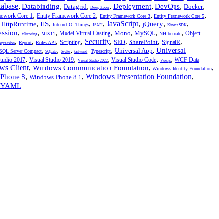
tabase
,
,
,
,
,
,
,
Databinding
Deployment
DevOps
Datagrid
Docker
Deep Zoom
,
,
,
,
mework Core 1
Entity Framework Core 2
Entity Framework Core 3
Entity Framework Core 5
,
,
,
,
,
JavaScript
,
,
,
IIS
jQuery
HttpRuntime
Internet Of Things
ISAPI
Kinect SDK
,
,
,
,
,
,
,
ession
Mono
MySQL
Model Virtual Casting
Object
MIX11
NHibernate
Mirroring
,
,
,
,
Security
,
,
,
,
SharePoint
Scripting
SEO
SignalR
Report
Roles API
xpression
,
,
,
,
,
,
Universal
Universal App
SQL Server Compact
Typescript
SQLite
Svelte
tailwind
,
,
,
,
,
Studio 2017
Visual Studio 2019
Visual Studio Code
WCF Data
Visual Studio 2022
Vue.js
ws Client
,
,
,
Windows Communication Foundation
Windows Identity Foundation
,
,
Windows Presentation Foundation
,
Phone 8
Windows Phone 8.1
,
YAML