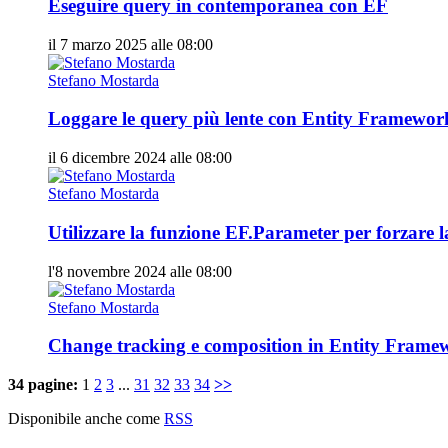
Eseguire query in contemporanea con EF
il 7 marzo 2025 alle 08:00
Stefano Mostarda
Loggare le query più lente con Entity Framewor
il 6 dicembre 2024 alle 08:00
Stefano Mostarda
Utilizzare la funzione EF.Parameter per forzare
l'8 novembre 2024 alle 08:00
Stefano Mostarda
Change tracking e composition in Entity Frame
34 pagine:
1
2
3
...
31
32
33
34
>>
Disponibile anche come
RSS