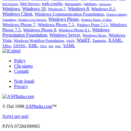
,
,
,
,
,
,
web.config
Web Service
RIA Services
WebAssembly
WebMatrix
WebSockets
Windows
,
Windows 10
,
,
Windows 8
,
,
Windows 8.1
Windows 7
Windows Client
,
,
Windows Communication Foundation
Windows Identity
,
,
Windows Phone
,
,
Foundation
Windows Live Services
Windows Phone - il libro
,
,
,
Windows Phone 7
Windows Phone 7.1
Windows
Windows Phone 7.1.1
,
,
,
Windows
Phone 7.5
Windows Phone 8
Windows Phone 8.1
Presentation Foundation
,
Windows Server
,
,
Windows
Windows Store
,
,
,
WinRT
,
,
XAML
,
Vista
Windows Workflow Foundation
Xamarin
WinJS
,
,
,
,
,
,
XML
YAML
XBox
XHTML
XNA
XPS
XSLT
Policy
Chi siamo
Contatti
Note legali
Privacy
©
Dal 1998
ASPItalia.com
™
Scrivi per noi!
P.IVA 07284390965