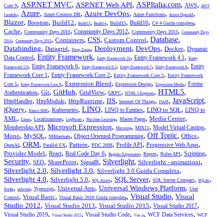
,
ASP.NET MVC
,
,
ASPItalia.com
,
,
ASP.NET Web API
AWS
Core 9
AWS
,
Azure
,
,
,
,
,
Azure DevOps
Azure Cosmos DB
Azure Functions
Lambda
Azure OpenAI
,
,
,
,
,
,
,
,
Blazor
Build12
Boostrap
Build16
Build15
C# 4 Guida completa
Build13
Build14
,
,
,
,
Cache
Community Days 2012
Community Days 2010
Community Days 2013
Community Days
,
,
,
,
,
Database
,
CSS
Containers
Custom Control
2014
Community Days 2015
,
,
,
,
,
,
Databinding
Deployment
DevOps
Datagrid
Docker
Dynamic
Deep Zoom
,
Entity Framework
,
,
,
Data Control
Entity Framework 4.1
Entity Framework 10
Entity
,
,
,
,
,
Entity Framework 6
Entity
Framework 5.0
Entity Framework 6.3
Entity Framework 7
Entity Framework 8
,
,
,
Framework Core 1
Entity Framework Core 2
Entity Framework Core 3
Entity Framework
,
,
,
,
,
Expression Blend
Forms
Core 5
Expression Design
Entity Framework Core 6
Expression Media
,
,
,
,
,
,
HTML5
,
GitHub
Git
GridView
Authentication
GRPC
HTML 5 Espresso
,
,
,
,
,
,
JavaScript
,
IIS
HttpRuntime
HttpHandler
HttpModule
Internet Of Things
ISAPI
,
,
,
LINQ
,
,
,
jQuery
LINQ to SQL
Kubernetes
LINQ to Entities
LINQ to
Kinect SDK
,
,
,
,
,
,
,
Media Center
XML
Localizzazione
Master Pages
Linux
LogParser
Machine Learning
,
,
,
,
,
Microsoft Expression
Membership API
Model Virtual Casting
MIX11
Mirroring
,
,
,
,
Off Topic
,
,
Mono
MySQL
Office
Object Oriented Programming
NHibernate
,
,
,
,
,
,
,
ORM
Pattern
Profile API
Progressive Web Apps
OpenAI
Parallel FX
PDC 2008
,
,
,
,
,
,
,
Provider Model
React
Real Code Day 6
Scripting
Report
Roles API
Regular Expression
Security
,
,
,
,
Silverlight
,
,
SharePoint
Silverlight - animazioni
SEO
SignalR
,
,
,
Silverlight 2.0
Silverlight 3.0
Silverlight 3.0 Guida Completa
,
,
,
,
,
,
Silverlight 4.0
SQL Server
Silverlight 5.0
SQL Server Compact
SQL Azure
SQLite
,
,
,
,
,
Universal Windows Platform
Universal App
Typescript
User
Svelte
tailwind
,
,
,
Visual Studio
,
Visual
Visual Basic
Control
Visual Basic 2010 Guida completa
,
,
,
,
Studio 2012
Visual Studio 2013
Visual Studio 2015
Visual Studio 2017
,
,
,
,
,
Visual Studio 2019
Visual Studio Code
WCF Data Services
WCF
Visual Studio 2022
Vue.js