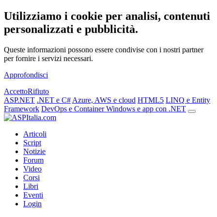
Utilizziamo i cookie per analisi, contenuti
personalizzati e pubblicità.
Queste informazioni possono essere condivise con i nostri partner
per fornire i servizi necessari.
Approfondisci
Accetto
Rifiuto
ASP.NET
.NET e C#
Azure, AWS e cloud
HTML5
LINQ e Entity
Framework
DevOps e Container
Windows e app con .NET
Articoli
Script
Notizie
Forum
Video
Corsi
Libri
Eventi
Login