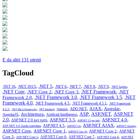
E da altri 131 utenti
TagCloud
,
,
,
,
,
,
,
,
.NET 5
.NET 2015
.NET 6
.NET 7
.NET 8
.NET 10
.NET 9
.NET Aspire
.NET Core
,
,
,
.NET Framework
,
.NET Core 2
.NET Core 3
.NET
,
.NET Framework 3.0
,
.NET Framework 3.5
,
.NET
Framework 2.0
Framework 4.0
,
,
,
.NET Framework 4.5
.NET Framework 4.5.1
.NET Framework
,
,
,
,
,
,
,
AJAX
Angular
ADO.NET
4.5.2
10annidi
.NET Micro Framework
.NET Standard
,
,
,
ASP
,
ASP.NET
,
ASP.NET
Architettura
AngularJS
Artificial Intelligence
2.0
,
,
,
,
,
ASP.NET 3.5
ASP.NET 4.0
ASP.NET 2.0 per tutti
ASP.NET 3.5 per tutti
,
,
,
,
,
ASP.NET AJAX
ASP.NET 4.5
ASP.NET 4.0 Guida completa
ASP.NET 4.6
ASP.NET Charting
,
,
,
,
ASP.NET Core
ASP.NET Core 1
ASP.NET Core 2
ASP.NET
ASP.NET Core 10
,
,
,
,
,
Core 3
ASP.NET Core 6
ASP.NET Core 7
ASP.NET Core 5
ASP.NET Core 8
ASP.NET