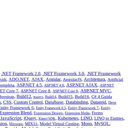
.NET Framework 3.0
.NET Framework
,
.NET Framework 2.0
,
,
,
ADO.NET
,
AJAX
,
Angular
,
,
Architettura
,
nidi
AngularJS
Artificial
,
ASP.NET 4.5
,
,
ASP.NET AJAX
,
completa
ASP.NET 4.6
ASP.NET
ASP.NET MVC
,
,
,
,
ET Core 7
ASP.NET Core 8
ASP.NET Core 9
,
Build12
,
,
,
,
,
Boostrap
Build15
Build16
C# 4 Guida
Build14
Build13
Database
s
,
CSS
,
Custom Control
,
,
Databinding
,
Datagrid
,
Deep
,
,
,
Entity Framework 6
Entity Framework 7
Entity
Entity Framework 6.3
Expression Blend
,
,
,
Forms
Expression Design
Expression Media
JavaScript
LINQ
,
,
jQuery
,
,
Kubernetes
,
,
,
LINQ to Entities
Kinect SDK
sion
,
,
,
,
Mono
,
MySQL
,
MIX11
Model Virtual Casting
Mirroring