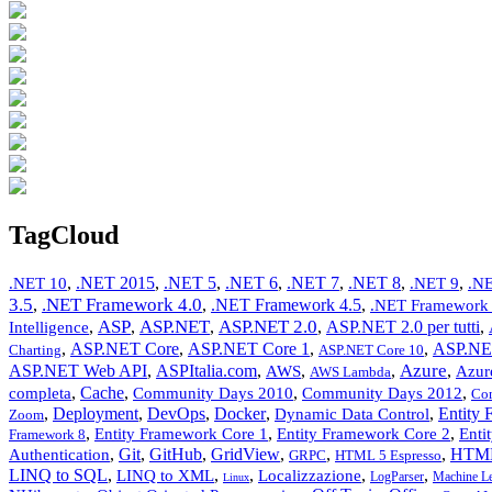
TagCloud
,
.NET 2015
,
.NET 5
,
.NET 6
,
.NET 7
,
.NET 8
,
,
.NET 10
.NET 9
.NE
3.5
.NET Framework 4.0
,
,
.NET Framework 4.5
,
.NET Framework 
ASP
ASP.NET
ASP.NET 2.0
,
,
,
,
ASP.NET 2.0 per tutti
,
Intelligence
,
ASP.NET Core
,
ASP.NET Core 1
,
,
ASP.NE
Charting
ASP.NET Core 10
Azure
ASP.NET Web API
,
ASPItalia.com
,
,
,
,
AWS
Azur
AWS Lambda
,
Cache
,
,
,
completa
Community Days 2010
Community Days 2012
Co
,
Deployment
,
DevOps
,
Docker
,
,
Entity
Dynamic Data Control
Zoom
,
,
,
Entity Framework Core 1
Entity Framework Core 2
Enti
Framework 8
,
Git
,
GitHub
,
GridView
,
,
,
HTM
Authentication
GRPC
HTML 5 Espresso
LINQ to SQL
,
,
,
,
,
LINQ to XML
Localizzazione
LogParser
Machine Le
Linux