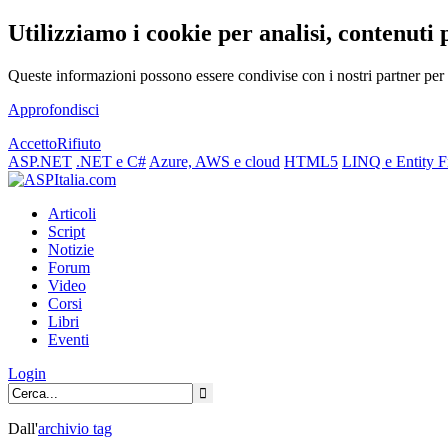
Utilizziamo i cookie per analisi, contenuti 
Queste informazioni possono essere condivise con i nostri partner per f
Approfondisci
Accetto
Rifiuto
ASP.NET
.NET e C#
Azure, AWS e cloud
HTML5
LINQ e Entity 
Articoli
Script
Notizie
Forum
Video
Corsi
Libri
Eventi
Login
Dall'
archivio
tag