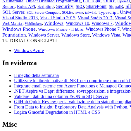
,
,
Off Topic
,
Office
,
NHibernate
Object Oriented Programming
OpenAI
Security
Si
,
,
,
,
,
SharePoint
,
,
Report
Roles API
Scripting
SEO
SignalR
SQL Server
,
,
,
,
,
,
Unive
Typescript
SQL Server Compact
SQLite
tailwind
Svelte
Visual Studio 2013
,
Visual Studio 2015
,
,
Visual Studio 2017
Visual S
Windows
Window
,
,
,
Windows 10
,
Windows 7
,
WebMatrix
WebSockets
Windows Phone
,
,
Windows Phone 7
,
Wind
Windows Phone - il libro
Foundation
,
Windows Server
,
Windows Store
,
Windows Vista
,
Win
TUTORIAL CONSIGLIATI
Windows Azure
In evidenza
Il meglio della settimana
Utilizzare le librerie native di .NET per comprimere uno o più f
Integrare email esterne con Azure Functions e Managed Conne
.NET Aspire vs Dapr: differenze, sovrapposizioni e integrazion
Validare i dati di una colonna JSON in SQL Server
GitHub Quick Review per la valutazione dello stato di complia
From Data to Insight: Exploratory Data Analysis with Pytho
Logica Graceful Degradation in HTML e CSS
Misc