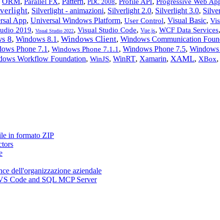
,
ORM
,
,
Pattern
,
,
,
Parallel FX
Profile API
Progressive Web Ap
PDC 2008
lverlight
,
Silverlight - animazioni
,
Silverlight 2.0
,
Silverlight 3.0
,
Silve
rsal App
,
Universal Windows Platform
,
,
Visual Basic
,
User Control
Vi
,
,
,
,
tudio 2019
Visual Studio Code
WCF Data Services
Vue.js
Visual Studio 2022
s 8
Windows Client
,
Windows 8.1
,
,
Windows Communication Foun
ows Phone 7.1
,
,
Windows Phone 7.5
,
Windows 
Windows Phone 7.1.1
XAML
dows Workflow Foundation
,
,
WinRT
,
Xamarin
,
,
WinJS
XBox
ile in formato ZIP
ctors
e
nce dell'organizzazione aziendale
n, VS Code and SQL MCP Server