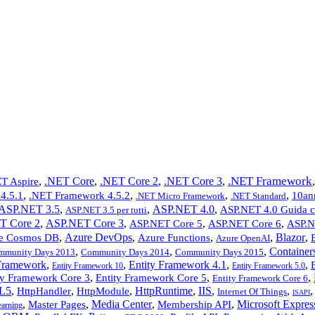
.NET Framework
,
.NET Core
,
.NET Core 2
,
.NET Core 3
,
T Aspire
,
,
,
,
4.5.1
.NET Framework 4.5.2
10an
.NET Micro Framework
.NET Standard
ASP.NET 3.5
,
,
ASP.NET 4.0
,
ASP.NET 4.0 Guida 
ASP.NET 3.5 per tutti
T Core 2
,
ASP.NET Core 3
,
,
,
ASP.NET Core 5
ASP.NET Core 6
ASP.N
,
Azure DevOps
,
,
,
Blazor
,
e Cosmos DB
Azure Functions
Azure OpenAI
,
,
,
Container
mmunity Days 2013
Community Days 2014
Community Days 2015
 Framework
,
,
Entity Framework 4.1
,
,
Entity Framework 10
Entity Framework 5.0
,
,
,
ty Framework Core 3
Entity Framework Core 5
Entity Framework Core 6
L5
,
,
,
HttpRuntime
,
IIS
,
,
HttpHandler
HttpModule
Internet Of Things
ISAPI
,
,
Media Center
,
,
Microsoft Expres
Master Pages
Membership API
arning