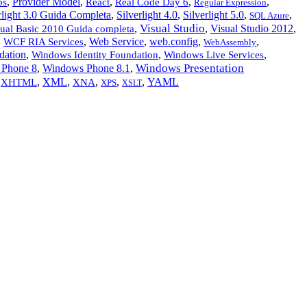
,
Provider Model
,
,
,
,
ps
React
Real Code Day 6
Regular Expression
rlight 3.0 Guida Completa
,
Silverlight 4.0
,
Silverlight 5.0
,
,
SQL Azure
Visual Studio
,
,
Visual Studio 2012
,
sual Basic 2010 Guida completa
,
,
Web Service
,
web.config
,
,
WCF RIA Services
WebAssembly
dation
,
,
,
Windows Identity Foundation
Windows Live Services
Windows Presentation
Phone 8
,
Windows Phone 8.1
,
,
,
XML
,
,
,
,
YAML
XHTML
XNA
XPS
XSLT