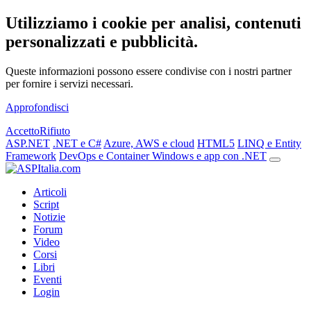
Utilizziamo i cookie per analisi, contenuti
personalizzati e pubblicità.
Queste informazioni possono essere condivise con i nostri partner
per fornire i servizi necessari.
Approfondisci
Accetto
Rifiuto
ASP.NET
.NET e C#
Azure, AWS e cloud
HTML5
LINQ e Entity
Framework
DevOps e Container
Windows e app con .NET
Articoli
Script
Notizie
Forum
Video
Corsi
Libri
Eventi
Login