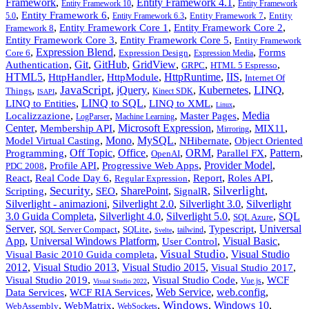
Framework
,
,
Entity Framework 4.1
,
Entity Framework 10
Entity Framework
,
,
,
,
Entity Framework 6
Entity Framework 7
Entity
5.0
Entity Framework 6.3
,
,
,
Entity Framework Core 1
Entity Framework Core 2
Framework 8
,
,
Entity Framework Core 3
Entity Framework Core 5
Entity Framework
,
Expression Blend
,
,
,
Forms
Core 6
Expression Design
Expression Media
,
Git
,
GitHub
,
GridView
,
,
,
Authentication
GRPC
HTML 5 Espresso
HTML5
,
,
,
HttpRuntime
,
IIS
,
HttpHandler
HttpModule
Internet Of
JavaScript
LINQ
,
,
,
jQuery
,
,
Kubernetes
,
,
Things
Kinect SDK
ISAPI
,
LINQ to SQL
,
,
,
LINQ to Entities
LINQ to XML
Linux
,
,
,
,
Media
Localizzazione
Master Pages
LogParser
Machine Learning
Center
,
,
Microsoft Expression
,
,
,
Membership API
MIX11
Mirroring
,
Mono
,
MySQL
,
,
Model Virtual Casting
NHibernate
Object Oriented
,
Off Topic
,
Office
,
,
ORM
,
,
Pattern
,
Programming
Parallel FX
OpenAI
,
,
,
Provider Model
,
Profile API
Progressive Web Apps
PDC 2008
,
,
,
,
,
React
Real Code Day 6
Report
Roles API
Regular Expression
Security
Silverlight
,
,
,
SharePoint
,
,
,
Scripting
SEO
SignalR
Silverlight - animazioni
,
Silverlight 2.0
,
Silverlight 3.0
,
Silverlight
3.0 Guida Completa
,
Silverlight 4.0
,
Silverlight 5.0
,
,
SQL
SQL Azure
Server
,
,
,
,
,
,
Universal
Typescript
SQL Server Compact
SQLite
tailwind
Svelte
App
,
Universal Windows Platform
,
,
Visual Basic
,
User Control
Visual Studio
,
,
Visual Studio
Visual Basic 2010 Guida completa
2012
,
Visual Studio 2013
,
Visual Studio 2015
,
,
Visual Studio 2017
,
,
,
,
Visual Studio 2019
Visual Studio Code
WCF
Vue.js
Visual Studio 2022
,
,
Web Service
,
web.config
,
Data Services
WCF RIA Services
Windows
,
,
,
,
Windows 10
,
WebMatrix
WebAssembly
WebSockets