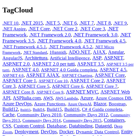
TagCloud
,
.NET 2015
,
.NET 5
,
.NET 6
,
.NET 7
,
.NET 8
,
,
.NET 10
.NET 9
.NET
,
.NET Core
,
.NET Core 2
,
.NET Core 3
,
.NET Aspire
Framework
.NET Framework 3.0
.NET
,
.NET Framework 2.0
,
,
Framework 3.5
.NET Framework 4.0
,
,
.NET Framework 4.5
,
,
,
.NET Framework 4.5.1
.NET Framework 4.5.2
.NET Micro
,
,
,
ADO.NET
,
AJAX
,
Angular
,
10annidi
Framework
.NET Standard
ASP
ASP.NET
,
Architettura
,
,
,
,
AngularJS
Artificial Intelligence
ASP.NET 2.0
,
ASP.NET 2.0 per tutti
,
ASP.NET 3.5
,
ASP.NET 3.5 per
,
ASP.NET 4.0
,
,
ASP.NET 4.5
,
ASP.NET 4.0 Guida completa
tutti
,
ASP.NET AJAX
,
,
ASP.NET Core
,
ASP.NET 4.6
ASP.NET Charting
ASP.NET Core 1
,
,
ASP.NET Core 2
,
ASP.NET
ASP.NET Core 10
Core 3
,
,
,
,
ASP.NET Core 5
ASP.NET Core 6
ASP.NET Core 7
ASP.NET MVC
,
,
,
ASP.NET Web
ASP.NET Core 8
ASP.NET Core 9
Azure
API
,
ASPItalia.com
,
,
,
,
,
AWS
Azure Cosmos DB
AWS Lambda
Azure DevOps
,
,
,
Blazor
,
,
Azure Functions
Boostrap
Azure OpenAI
Build12
,
,
,
,
,
,
Build15
Build16
C# 4 Guida completa
Build14
Build13
Cache
,
,
,
Community Days 2010
Community Days 2012
Community
,
,
,
Containers
,
Days 2013
Community Days 2014
Community Days 2015
Database
CSS
,
Custom Control
,
,
Databinding
,
Datagrid
,
Deep
,
Deployment
,
DevOps
,
Docker
,
,
Entity
Dynamic Data Control
Zoom