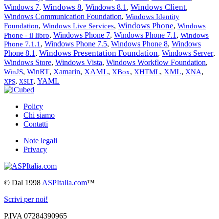
Windows 8
Windows Client
Windows 7
,
,
Windows 8.1
,
,
Windows Communication Foundation
,
Windows Identity
Windows Phone
,
,
,
Foundation
Windows Live Services
Windows
,
Windows Phone 7
,
Windows Phone 7.1
,
Phone - il libro
Windows
,
Windows Phone 7.5
,
Windows Phone 8
,
Windows
Phone 7.1.1
Windows Presentation Foundation
Phone 8.1
,
,
Windows Server
,
Windows Store
,
Windows Vista
,
Windows Workflow Foundation
,
XAML
,
WinRT
,
Xamarin
,
,
,
,
XML
,
,
WinJS
XBox
XHTML
XNA
,
,
YAML
XPS
XSLT
Policy
Chi siamo
Contatti
Note legali
Privacy
©
Dal 1998
ASPItalia.com
™
Scrivi per noi!
P.IVA 07284390965