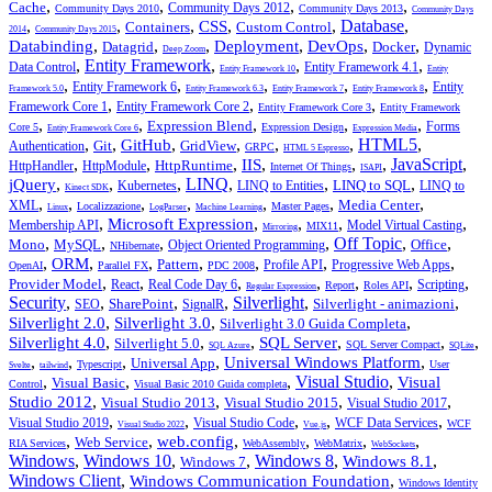
,
,
,
,
Cache
Community Days 2012
Community Days 2010
Community Days 2013
Community Days
,
,
,
,
,
Database
,
CSS
Containers
Custom Control
2014
Community Days 2015
,
,
,
,
,
,
Databinding
Deployment
DevOps
Datagrid
Docker
Dynamic
Deep Zoom
,
Entity Framework
,
,
,
Data Control
Entity Framework 4.1
Entity Framework 10
Entity
,
,
,
,
,
Entity Framework 6
Entity
Framework 5.0
Entity Framework 6.3
Entity Framework 7
Entity Framework 8
,
,
,
Framework Core 1
Entity Framework Core 2
Entity Framework Core 3
Entity Framework
,
,
,
,
,
Expression Blend
Forms
Core 5
Expression Design
Entity Framework Core 6
Expression Media
,
,
,
,
,
,
HTML5
,
GitHub
Git
GridView
Authentication
GRPC
HTML 5 Espresso
,
,
,
,
,
,
JavaScript
,
IIS
HttpRuntime
HttpHandler
HttpModule
Internet Of Things
ISAPI
,
,
,
LINQ
,
,
,
jQuery
LINQ to SQL
Kubernetes
LINQ to Entities
LINQ to
Kinect SDK
,
,
,
,
,
,
,
Media Center
XML
Localizzazione
Master Pages
Linux
LogParser
Machine Learning
,
,
,
,
,
Microsoft Expression
Membership API
Model Virtual Casting
MIX11
Mirroring
,
,
,
,
Off Topic
,
,
Mono
MySQL
Office
Object Oriented Programming
NHibernate
,
,
,
,
,
,
,
ORM
Pattern
Profile API
Progressive Web Apps
OpenAI
Parallel FX
PDC 2008
,
,
,
,
,
,
,
Provider Model
React
Real Code Day 6
Scripting
Report
Roles API
Regular Expression
Security
,
,
,
,
Silverlight
,
,
SharePoint
Silverlight - animazioni
SEO
SignalR
,
,
,
Silverlight 2.0
Silverlight 3.0
Silverlight 3.0 Guida Completa
,
,
,
,
,
,
Silverlight 4.0
SQL Server
Silverlight 5.0
SQL Server Compact
SQL Azure
SQLite
,
,
,
,
,
Universal Windows Platform
Universal App
Typescript
User
Svelte
tailwind
,
,
,
Visual Studio
,
Visual
Visual Basic
Control
Visual Basic 2010 Guida completa
,
,
,
,
Studio 2012
Visual Studio 2013
Visual Studio 2015
Visual Studio 2017
,
,
,
,
,
Visual Studio 2019
Visual Studio Code
WCF Data Services
WCF
Visual Studio 2022
Vue.js
,
,
,
,
,
,
web.config
Web Service
RIA Services
WebAssembly
WebMatrix
WebSockets
Windows
,
Windows 10
,
,
Windows 8
,
,
Windows 8.1
Windows 7
Windows Client
,
,
Windows Communication Foundation
Windows Identity