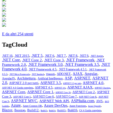
E da altri 254 utenti
TagCloud
,
,
,
,
,
,
,
,
.NET 5
.NET 2015
.NET 6
.NET 7
.NET 8
.NET 10
.NET 9
.NET Aspire
.NET Core
,
,
,
.NET Framework
,
.NET Core 2
.NET Core 3
.NET
,
.NET Framework 3.0
,
.NET Framework 3.5
,
.NET
Framework 2.0
Framework 4.0
,
,
,
.NET Framework 4.5
.NET Framework 4.5.1
.NET Framework
,
,
,
,
,
,
,
AJAX
Angular
ADO.NET
4.5.2
10annidi
.NET Micro Framework
.NET Standard
,
,
,
ASP
,
ASP.NET
,
ASP.NET
Architettura
AngularJS
Artificial Intelligence
2.0
,
,
,
,
,
ASP.NET 3.5
ASP.NET 4.0
ASP.NET 2.0 per tutti
ASP.NET 3.5 per tutti
,
,
,
,
,
ASP.NET AJAX
ASP.NET 4.5
ASP.NET 4.0 Guida completa
ASP.NET 4.6
ASP.NET Charting
,
,
,
,
ASP.NET Core
ASP.NET Core 1
ASP.NET Core 2
ASP.NET
ASP.NET Core 10
,
,
,
,
,
Core 3
ASP.NET Core 6
ASP.NET Core 7
ASP.NET Core 5
ASP.NET Core 8
ASP.NET
,
ASP.NET MVC
,
,
ASPItalia.com
,
,
ASP.NET Web API
AWS
Core 9
AWS
,
Azure
,
,
,
,
,
Azure DevOps
Azure Cosmos DB
Azure Functions
Lambda
Azure OpenAI
,
,
,
,
,
,
,
,
Blazor
Build12
Boostrap
Build16
Build15
C# 4 Guida completa
Build13
Build14