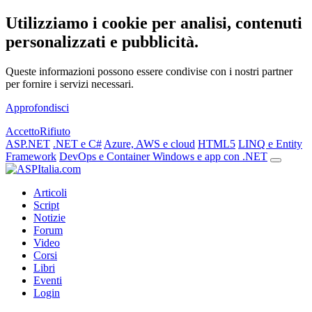
Utilizziamo i cookie per analisi, contenuti
personalizzati e pubblicità.
Queste informazioni possono essere condivise con i nostri partner
per fornire i servizi necessari.
Approfondisci
Accetto
Rifiuto
ASP.NET
.NET e C#
Azure, AWS e cloud
HTML5
LINQ e Entity
Framework
DevOps e Container
Windows e app con .NET
Articoli
Script
Notizie
Forum
Video
Corsi
Libri
Eventi
Login