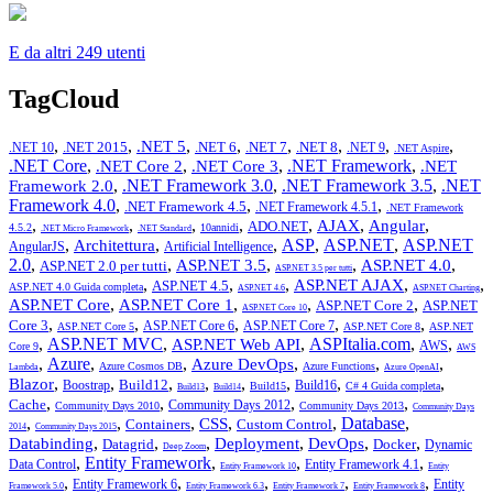
E da altri 249 utenti
TagCloud
,
,
,
,
,
,
,
,
.NET 5
.NET 2015
.NET 6
.NET 7
.NET 8
.NET 10
.NET 9
.NET Aspire
.NET Core
,
,
,
.NET Framework
,
.NET Core 2
.NET Core 3
.NET
,
.NET Framework 3.0
,
.NET Framework 3.5
,
.NET
Framework 2.0
Framework 4.0
,
,
,
.NET Framework 4.5
.NET Framework 4.5.1
.NET Framework
,
,
,
,
,
,
,
AJAX
Angular
ADO.NET
4.5.2
10annidi
.NET Micro Framework
.NET Standard
,
,
,
ASP
,
ASP.NET
,
ASP.NET
Architettura
AngularJS
Artificial Intelligence
2.0
,
,
,
,
,
ASP.NET 3.5
ASP.NET 4.0
ASP.NET 2.0 per tutti
ASP.NET 3.5 per tutti
,
,
,
,
,
ASP.NET AJAX
ASP.NET 4.5
ASP.NET 4.0 Guida completa
ASP.NET 4.6
ASP.NET Charting
,
,
,
,
ASP.NET Core
ASP.NET Core 1
ASP.NET Core 2
ASP.NET
ASP.NET Core 10
,
,
,
,
,
Core 3
ASP.NET Core 6
ASP.NET Core 7
ASP.NET Core 5
ASP.NET Core 8
ASP.NET
,
ASP.NET MVC
,
,
ASPItalia.com
,
,
ASP.NET Web API
AWS
Core 9
AWS
,
Azure
,
,
,
,
,
Azure DevOps
Azure Cosmos DB
Azure Functions
Lambda
Azure OpenAI
,
,
,
,
,
,
,
,
Blazor
Build12
Boostrap
Build16
Build15
C# 4 Guida completa
Build13
Build14
,
,
,
,
Cache
Community Days 2012
Community Days 2010
Community Days 2013
Community Days
,
,
,
,
,
Database
,
CSS
Containers
Custom Control
2014
Community Days 2015
,
,
,
,
,
,
Databinding
Deployment
DevOps
Datagrid
Docker
Dynamic
Deep Zoom
,
Entity Framework
,
,
,
Data Control
Entity Framework 4.1
Entity Framework 10
Entity
,
,
,
,
,
Entity Framework 6
Entity
Framework 5.0
Entity Framework 6.3
Entity Framework 7
Entity Framework 8