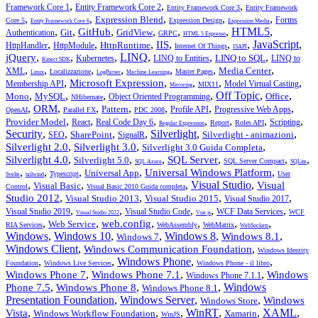
,
,
,
Framework Core 1
Entity Framework Core 2
Entity Framework Core 3
Entity Framework
,
,
,
,
,
Expression Blend
Forms
Core 5
Expression Design
Entity Framework Core 6
Expression Media
,
,
,
,
,
,
HTML5
,
GitHub
Git
GridView
Authentication
GRPC
HTML 5 Espresso
,
,
,
,
,
,
JavaScript
,
IIS
HttpRuntime
HttpHandler
HttpModule
Internet Of Things
ISAPI
,
,
,
LINQ
,
,
,
jQuery
LINQ to SQL
Kubernetes
LINQ to Entities
LINQ to
Kinect SDK
,
,
,
,
,
,
,
Media Center
XML
Localizzazione
Master Pages
Linux
LogParser
Machine Learning
,
,
,
,
,
Microsoft Expression
Membership API
Model Virtual Casting
MIX11
Mirroring
,
,
,
,
Off Topic
,
,
Mono
MySQL
Office
Object Oriented Programming
NHibernate
,
,
,
,
,
,
,
ORM
Pattern
Profile API
Progressive Web Apps
OpenAI
Parallel FX
PDC 2008
,
,
,
,
,
,
,
Provider Model
React
Real Code Day 6
Scripting
Report
Roles API
Regular Expression
Security
,
,
,
,
Silverlight
,
,
SharePoint
Silverlight - animazioni
SEO
SignalR
,
,
,
Silverlight 2.0
Silverlight 3.0
Silverlight 3.0 Guida Completa
,
,
,
,
,
,
Silverlight 4.0
SQL Server
Silverlight 5.0
SQL Server Compact
SQL Azure
SQLite
,
,
,
,
,
Universal Windows Platform
Universal App
Typescript
User
Svelte
tailwind
,
,
,
Visual Studio
,
Visual
Visual Basic
Control
Visual Basic 2010 Guida completa
,
,
,
,
Studio 2012
Visual Studio 2013
Visual Studio 2015
Visual Studio 2017
,
,
,
,
,
Visual Studio 2019
Visual Studio Code
WCF Data Services
WCF
Visual Studio 2022
Vue.js
,
,
,
,
,
,
web.config
Web Service
RIA Services
WebAssembly
WebMatrix
WebSockets
Windows
,
Windows 10
,
,
Windows 8
,
,
Windows 8.1
Windows 7
Windows Client
,
,
Windows Communication Foundation
Windows Identity
,
,
Windows Phone
,
,
Foundation
Windows Live Services
Windows Phone - il libro
,
,
,
Windows Phone 7
Windows Phone 7.1
Windows
Windows Phone 7.1.1
,
,
,
Windows
Phone 7.5
Windows Phone 8
Windows Phone 8.1
Presentation Foundation
,
Windows Server
,
,
Windows
Windows Store
,
,
,
WinRT
,
,
XAML
,
Vista
Windows Workflow Foundation
Xamarin
WinJS