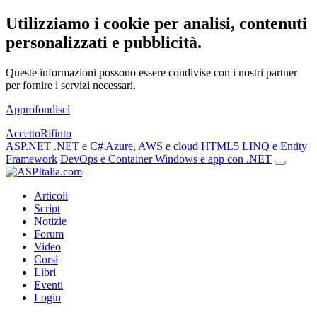
Utilizziamo i cookie per analisi, contenuti
personalizzati e pubblicità.
Queste informazioni possono essere condivise con i nostri partner
per fornire i servizi necessari.
Approfondisci
Accetto
Rifiuto
ASP.NET
.NET e C#
Azure, AWS e cloud
HTML5
LINQ e Entity
Framework
DevOps e Container
Windows e app con .NET
Articoli
Script
Notizie
Forum
Video
Corsi
Libri
Eventi
Login