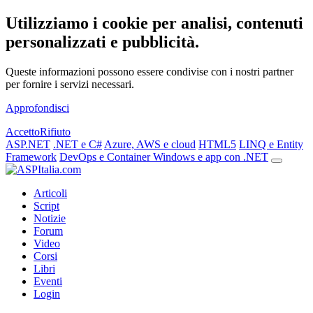
Utilizziamo i cookie per analisi, contenuti
personalizzati e pubblicità.
Queste informazioni possono essere condivise con i nostri partner
per fornire i servizi necessari.
Approfondisci
Accetto
Rifiuto
ASP.NET
.NET e C#
Azure, AWS e cloud
HTML5
LINQ e Entity
Framework
DevOps e Container
Windows e app con .NET
Articoli
Script
Notizie
Forum
Video
Corsi
Libri
Eventi
Login