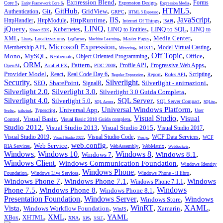
,
,
,
,
,
Expression Blend
Forms
Core 5
Expression Design
Entity Framework Core 6
Expression Media
,
,
,
,
,
,
HTML5
,
GitHub
Git
GridView
Authentication
GRPC
HTML 5 Espresso
,
,
,
,
,
,
JavaScript
,
IIS
HttpRuntime
HttpHandler
HttpModule
Internet Of Things
ISAPI
,
,
,
LINQ
,
,
,
jQuery
LINQ to SQL
Kubernetes
LINQ to Entities
LINQ to
Kinect SDK
,
,
,
,
,
,
,
Media Center
XML
Localizzazione
Master Pages
Linux
LogParser
Machine Learning
,
,
,
,
,
Microsoft Expression
Membership API
Model Virtual Casting
MIX11
Mirroring
,
,
,
,
Off Topic
,
,
Mono
MySQL
Office
Object Oriented Programming
NHibernate
,
,
,
,
,
,
,
ORM
Pattern
Profile API
Progressive Web Apps
OpenAI
Parallel FX
PDC 2008
,
,
,
,
,
,
,
Provider Model
React
Real Code Day 6
Scripting
Report
Roles API
Regular Expression
Security
,
,
,
,
Silverlight
,
,
SharePoint
Silverlight - animazioni
SEO
SignalR
,
,
,
Silverlight 2.0
Silverlight 3.0
Silverlight 3.0 Guida Completa
,
,
,
,
,
,
Silverlight 4.0
SQL Server
Silverlight 5.0
SQL Server Compact
SQL Azure
SQLite
,
,
,
,
,
Universal Windows Platform
Universal App
Typescript
User
Svelte
tailwind
,
,
,
Visual Studio
,
Visual
Visual Basic
Control
Visual Basic 2010 Guida completa
,
,
,
,
Studio 2012
Visual Studio 2013
Visual Studio 2015
Visual Studio 2017
,
,
,
,
,
Visual Studio 2019
Visual Studio Code
WCF Data Services
WCF
Visual Studio 2022
Vue.js
,
,
,
,
,
,
web.config
Web Service
RIA Services
WebAssembly
WebMatrix
WebSockets
Windows
,
Windows 10
,
,
Windows 8
,
,
Windows 8.1
Windows 7
Windows Client
,
,
Windows Communication Foundation
Windows Identity
,
,
Windows Phone
,
,
Foundation
Windows Live Services
Windows Phone - il libro
,
,
,
Windows Phone 7
Windows Phone 7.1
Windows
Windows Phone 7.1.1
,
,
,
Windows
Phone 7.5
Windows Phone 8
Windows Phone 8.1
Presentation Foundation
,
Windows Server
,
,
Windows
Windows Store
,
,
,
WinRT
,
,
XAML
,
Vista
Windows Workflow Foundation
Xamarin
WinJS
,
,
,
,
,
,
XML
YAML
XBox
XHTML
XNA
XPS
XSLT