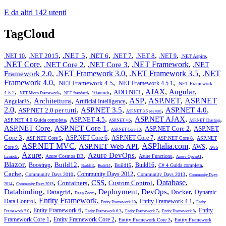
E da altri 142 utenti
TagCloud
,
,
,
,
,
,
,
,
.NET 5
.NET 2015
.NET 6
.NET 7
.NET 8
.NET 10
.NET 9
.NET Aspire
.NET Core
,
,
,
.NET Framework
,
.NET Core 2
.NET Core 3
.NET
,
.NET Framework 3.0
,
.NET Framework 3.5
,
.NET
Framework 2.0
Framework 4.0
,
,
,
.NET Framework 4.5
.NET Framework 4.5.1
.NET Framework
,
,
,
,
,
,
,
AJAX
Angular
ADO.NET
4.5.2
10annidi
.NET Micro Framework
.NET Standard
,
,
,
ASP
,
ASP.NET
,
ASP.NET
Architettura
AngularJS
Artificial Intelligence
2.0
,
,
,
,
,
ASP.NET 3.5
ASP.NET 4.0
ASP.NET 2.0 per tutti
ASP.NET 3.5 per tutti
,
,
,
,
,
ASP.NET AJAX
ASP.NET 4.5
ASP.NET 4.0 Guida completa
ASP.NET 4.6
ASP.NET Charting
,
,
,
,
ASP.NET Core
ASP.NET Core 1
ASP.NET Core 2
ASP.NET
ASP.NET Core 10
,
,
,
,
,
Core 3
ASP.NET Core 6
ASP.NET Core 7
ASP.NET Core 5
ASP.NET Core 8
ASP.NET
,
ASP.NET MVC
,
,
ASPItalia.com
,
,
ASP.NET Web API
AWS
Core 9
AWS
,
Azure
,
,
,
,
,
Azure DevOps
Azure Cosmos DB
Azure Functions
Lambda
Azure OpenAI
,
,
,
,
,
,
,
,
Blazor
Build12
Boostrap
Build16
Build15
C# 4 Guida completa
Build13
Build14
,
,
,
,
Cache
Community Days 2012
Community Days 2010
Community Days 2013
Community Days
,
,
,
,
,
Database
,
CSS
Containers
Custom Control
2014
Community Days 2015
,
,
,
,
,
,
Databinding
Deployment
DevOps
Datagrid
Docker
Dynamic
Deep Zoom
,
Entity Framework
,
,
,
Data Control
Entity Framework 4.1
Entity Framework 10
Entity
,
,
,
,
,
Entity Framework 6
Entity
Framework 5.0
Entity Framework 6.3
Entity Framework 7
Entity Framework 8
,
,
,
Framework Core 1
Entity Framework Core 2
Entity Framework Core 3
Entity Framework