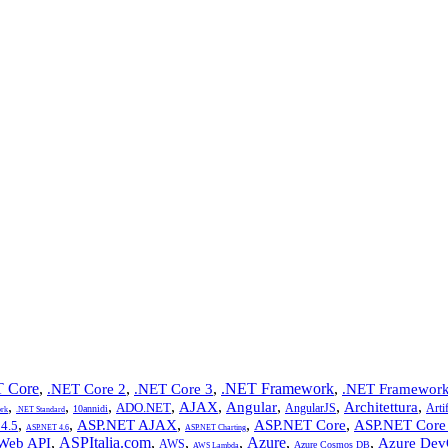
 Core
,
,
,
.NET Framework
,
.NET Core 2
.NET Core 3
.NET Framework
,
,
,
,
,
,
,
,
AJAX
Angular
Architettura
ADO.NET
AngularJS
Artif
10annidi
rk
.NET Standard
,
,
,
,
,
ASP.NET AJAX
ASP.NET Core
ASP.NET Core
4.5
ASP.NET 4.6
ASP.NET Charting
,
ASPItalia.com
,
,
,
Azure
,
,
Web API
Azure Dev
AWS
Azure Cosmos DB
AWS Lambda