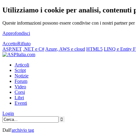
Utilizziamo i cookie per analisi, contenuti 
Queste informazioni possono essere condivise con i nostri partner per f
Approfondisci
Accetto
Rifiuto
ASP.NET
.NET e C#
Azure, AWS e cloud
HTML5
LINQ e Entity 
Articoli
Script
Notizie
Forum
Video
Corsi
Libri
Eventi
Login
Dall'
archivio
tag