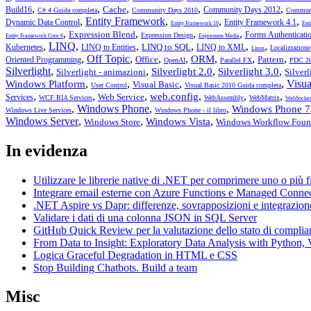
,
,
,
,
,
Cache
Build16
Community Days 2012
C# 4 Guida completa
Community Days 2010
Communi
,
Entity Framework
,
,
,
Dynamic Data Control
Entity Framework 4.1
Entity Framework 10
Ent
,
,
,
,
Expression Blend
Forms Authenticati
Expression Design
Entity Framework Core 6
Expression Media
,
LINQ
,
,
,
,
,
LINQ to SQL
Kubernetes
LINQ to Entities
LINQ to XML
Localizzazione
Linux
,
Off Topic
,
,
,
,
,
,
ORM
Office
Pattern
Oriented Programming
OpenAI
Parallel FX
PDC 2
Silverlight
,
,
,
,
Silverlight 2.0
Silverlight 3.0
Silverlight - animazioni
Silver
,
,
,
,
Visua
Windows Platform
Visual Basic
User Control
Visual Basic 2010 Guida completa
,
,
,
,
,
,
web.config
Web Service
Services
WCF RIA Services
WebAssembly
WebMatrix
WebSocket
,
Windows Phone
,
,
Windows Phone 7
Windows Live Services
Windows Phone - il libro
Windows Server
,
,
,
Windows Vista
Windows Store
Windows Workflow Foun
In evidenza
Utilizzare le librerie native di .NET per comprimere uno o più f
Integrare email esterne con Azure Functions e Managed Conne
.NET Aspire vs Dapr: differenze, sovrapposizioni e integrazion
Validare i dati di una colonna JSON in SQL Server
GitHub Quick Review per la valutazione dello stato di complia
From Data to Insight: Exploratory Data Analysis with Pytho
Logica Graceful Degradation in HTML e CSS
Stop Building Chatbots. Build a team
Misc