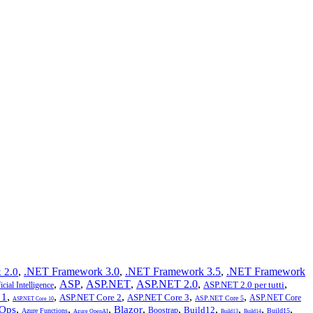
,
.NET Framework 3.0
,
.NET Framework 3.5
,
.NET Framework
 2.0
,
ASP
,
ASP.NET
,
ASP.NET 2.0
,
,
ASP.NET 2.0 per tutti
icial Intelligence
,
,
,
,
,
 1
ASP.NET Core 2
ASP.NET Core 3
ASP.NET Core
ASP.NET Core 5
ASP.NET Core 10
,
,
,
,
,
,
,
,
,
Ops
Blazor
Build12
Boostrap
Azure Functions
Build15
Azure OpenAI
Build13
Build14