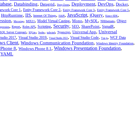
tabase
,
,
,
,
,
,
,
Databinding
Deployment
DevOps
Datagrid
Docker
Deep Zoom
,
,
,
,
mework Core 1
Entity Framework Core 2
Entity Framework Core 3
Entity Framework Core 5
,
,
,
,
,
JavaScript
,
,
,
IIS
jQuery
HttpRuntime
Internet Of Things
ISAPI
Kinect SDK
,
,
,
,
,
,
,
ession
Mono
MySQL
Model Virtual Casting
Object
MIX11
NHibernate
Mirroring
,
,
,
,
Security
,
,
,
,
SharePoint
Scripting
SEO
SignalR
Report
Roles API
xpression
,
,
,
,
,
,
Universal
Universal App
SQL Server Compact
Typescript
SQLite
Svelte
tailwind
,
,
,
,
,
Studio 2017
Visual Studio 2019
Visual Studio Code
WCF Data
Visual Studio 2022
Vue.js
ws Client
,
,
,
Windows Communication Foundation
Windows Identity Foundation
,
,
Windows Presentation Foundation
,
Phone 8
Windows Phone 8.1
,
YAML