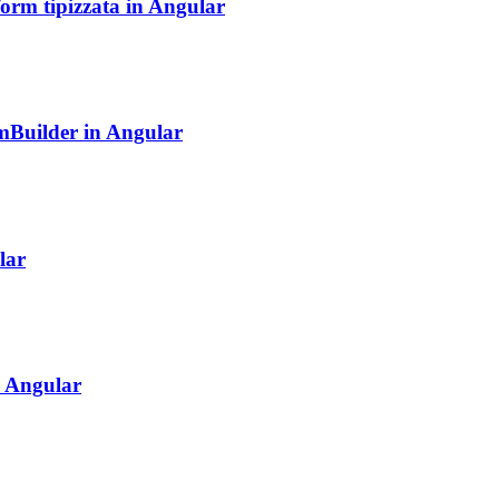
orm tipizzata in Angular
rmBuilder in Angular
lar
di Angular