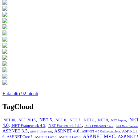
E da altri 92 utenti
TagCloud
,
,
,
,
,
,
,
,
.NET
.NET 5
.NET 2015
.NET 6
.NET 7
.NET 8
.NET 10
.NET 9
.NET Aspire
4.0
,
,
,
,
.NET Framework 4.5
.NET Framework 4.5.1
.NET Framework 4.5.2
.NET Micro Framewo
,
,
,
,
ASP.NET 3.5
ASP.NET 4.0
ASP.NET 
ASP.NET 4.0 Guida completa
ASP.NET 3.5 per tutti
,
,
,
,
ASP.NET MVC
,
ASP.NET 
6
ASP.NET Core 7
ASP.NET Core 8
ASP.NET Core 9