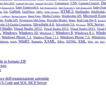
,
,
,
,
,
,
Da
CSS
Containers
Custom Control
ty Days 2013
Community Days 2014
Community Days 2015
,
,
,
,
,
Entity Framework 6
Entity Fra
ity Framework 5.0
Entity Framework 6.3
Entity Framework 7
Entity Framework 8
,
,
,
,
,
,
HTML5
,
,
GitHub
Git
GridView
on
HttpHandler
HttpModule
GRPC
HTML 5 Espresso
,
,
,
,
,
,
Microsoft Expr
Media Center
Membership API
Master Pages
LogParser
Machine Learning
,
,
,
,
,
,
Provider Model
Profile API
Progressive Web Apps
React
Real Code Day 6
008
Regular E
,
,
,
,
,
Silverlight 4.0
SQL Server
light 3.0 Guida Completa
Silverlight 5.0
SQL Azure
l Studio
,
,
,
,
Visual Studio 2012
Visual Studio 2013
Visual Studio 2015
Visual 
,
Windows
,
Windows 10
,
,
Windows 8
,
,
Windo
Windows 8.1
Windows 7
s
,
,
,
,
Windows Phone 7.1
Windows Phone 7.5
Windows 
Windows Phone 7.1.1
,
,
WinRT
,
,
XAML
,
,
,
,
,
,
XML
dation
Xamarin
XBox
XHTML
WinJS
XNA
XPS
XSLT
ile in formato ZIP
ctors
e
nce dell'organizzazione aziendale
n, VS Code and SQL MCP Server