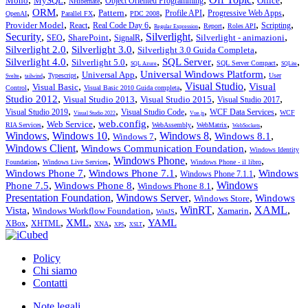
Mono
MySQL
Office
Object Oriented Programming
NHibernate
,
,
,
,
,
,
,
ORM
Pattern
Profile API
Progressive Web Apps
OpenAI
Parallel FX
PDC 2008
,
,
,
,
,
,
,
Provider Model
React
Real Code Day 6
Scripting
Report
Roles API
Regular Expression
Security
,
,
,
,
Silverlight
,
,
SharePoint
Silverlight - animazioni
SEO
SignalR
,
,
,
Silverlight 2.0
Silverlight 3.0
Silverlight 3.0 Guida Completa
,
,
,
,
,
,
Silverlight 4.0
SQL Server
Silverlight 5.0
SQL Server Compact
SQL Azure
SQLite
,
,
,
,
,
Universal Windows Platform
Universal App
Typescript
User
Svelte
tailwind
,
,
,
Visual Studio
,
Visual
Visual Basic
Control
Visual Basic 2010 Guida completa
,
,
,
,
Studio 2012
Visual Studio 2013
Visual Studio 2015
Visual Studio 2017
,
,
,
,
,
Visual Studio 2019
Visual Studio Code
WCF Data Services
WCF
Visual Studio 2022
Vue.js
,
,
,
,
,
,
web.config
Web Service
RIA Services
WebAssembly
WebMatrix
WebSockets
Windows
,
Windows 10
,
,
Windows 8
,
,
Windows 8.1
Windows 7
Windows Client
,
,
Windows Communication Foundation
Windows Identity
,
,
Windows Phone
,
,
Foundation
Windows Live Services
Windows Phone - il libro
,
,
,
Windows Phone 7
Windows Phone 7.1
Windows
Windows Phone 7.1.1
,
,
,
Windows
Phone 7.5
Windows Phone 8
Windows Phone 8.1
Presentation Foundation
,
Windows Server
,
,
Windows
Windows Store
,
,
,
WinRT
,
,
XAML
,
Vista
Windows Workflow Foundation
Xamarin
WinJS
,
,
,
,
,
,
XML
YAML
XBox
XHTML
XNA
XPS
XSLT
Policy
Chi siamo
Contatti
Note legali