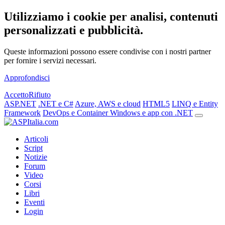
Utilizziamo i cookie per analisi, contenuti
personalizzati e pubblicità.
Queste informazioni possono essere condivise con i nostri partner
per fornire i servizi necessari.
Approfondisci
Accetto
Rifiuto
ASP.NET
.NET e C#
Azure, AWS e cloud
HTML5
LINQ e Entity
Framework
DevOps e Container
Windows e app con .NET
Articoli
Script
Notizie
Forum
Video
Corsi
Libri
Eventi
Login