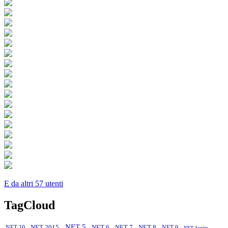
E da altri 57 utenti
TagCloud
,
,
,
,
,
,
,
,
.NET 5
.NET 2015
.NET 6
.NET 7
.NET 8
.NET 10
.NET 9
.NET Aspire