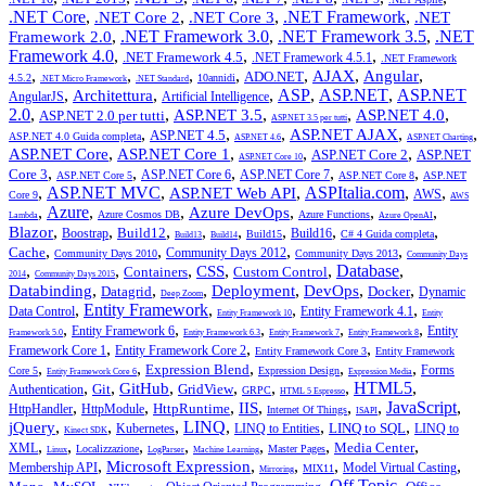
.NET Core
,
,
,
.NET Framework
,
.NET Core 2
.NET Core 3
.NET
,
.NET Framework 3.0
,
.NET Framework 3.5
,
.NET
Framework 2.0
Framework 4.0
,
,
,
.NET Framework 4.5
.NET Framework 4.5.1
.NET Framework
,
,
,
,
,
,
,
AJAX
Angular
ADO.NET
4.5.2
10annidi
.NET Micro Framework
.NET Standard
,
,
,
ASP
,
ASP.NET
,
ASP.NET
Architettura
AngularJS
Artificial Intelligence
2.0
,
,
,
,
,
ASP.NET 3.5
ASP.NET 4.0
ASP.NET 2.0 per tutti
ASP.NET 3.5 per tutti
,
,
,
,
,
ASP.NET AJAX
ASP.NET 4.5
ASP.NET 4.0 Guida completa
ASP.NET 4.6
ASP.NET Charting
,
,
,
,
ASP.NET Core
ASP.NET Core 1
ASP.NET Core 2
ASP.NET
ASP.NET Core 10
,
,
,
,
,
Core 3
ASP.NET Core 6
ASP.NET Core 7
ASP.NET Core 5
ASP.NET Core 8
ASP.NET
,
ASP.NET MVC
,
,
ASPItalia.com
,
,
ASP.NET Web API
AWS
Core 9
AWS
,
Azure
,
,
,
,
,
Azure DevOps
Azure Cosmos DB
Azure Functions
Lambda
Azure OpenAI
,
,
,
,
,
,
,
,
Blazor
Build12
Boostrap
Build16
Build15
C# 4 Guida completa
Build13
Build14
,
,
,
,
Cache
Community Days 2012
Community Days 2010
Community Days 2013
Community Days
,
,
,
,
,
Database
,
CSS
Containers
Custom Control
2014
Community Days 2015
,
,
,
,
,
,
Databinding
Deployment
DevOps
Datagrid
Docker
Dynamic
Deep Zoom
,
Entity Framework
,
,
,
Data Control
Entity Framework 4.1
Entity Framework 10
Entity
,
,
,
,
,
Entity Framework 6
Entity
Framework 5.0
Entity Framework 6.3
Entity Framework 7
Entity Framework 8
,
,
,
Framework Core 1
Entity Framework Core 2
Entity Framework Core 3
Entity Framework
,
,
,
,
,
Expression Blend
Forms
Core 5
Expression Design
Entity Framework Core 6
Expression Media
,
,
,
,
,
,
HTML5
,
GitHub
Git
GridView
Authentication
GRPC
HTML 5 Espresso
,
,
,
,
,
,
JavaScript
,
IIS
HttpRuntime
HttpHandler
HttpModule
Internet Of Things
ISAPI
,
,
,
LINQ
,
,
,
jQuery
LINQ to SQL
Kubernetes
LINQ to Entities
LINQ to
Kinect SDK
,
,
,
,
,
,
,
Media Center
XML
Localizzazione
Master Pages
Linux
LogParser
Machine Learning
,
,
,
,
,
Microsoft Expression
Membership API
Model Virtual Casting
MIX11
Mirroring
,
,
,
,
Off Topic
,
,