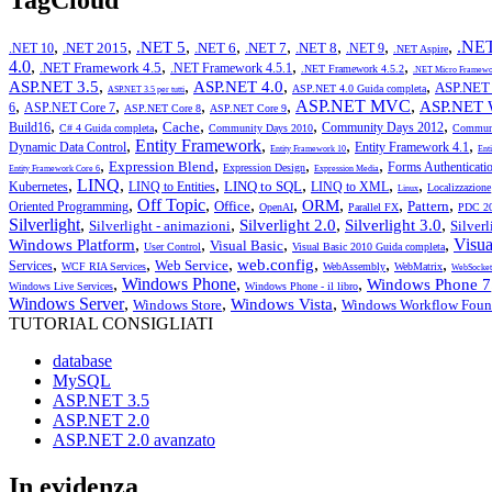
,
,
,
,
,
,
,
,
.NET
.NET 5
.NET 2015
.NET 6
.NET 7
.NET 8
.NET 10
.NET 9
.NET Aspire
4.0
,
,
,
,
.NET Framework 4.5
.NET Framework 4.5.1
.NET Framework 4.5.2
.NET Micro Framewo
,
,
,
,
ASP.NET 3.5
ASP.NET 4.0
ASP.NET 
ASP.NET 4.0 Guida completa
ASP.NET 3.5 per tutti
,
,
,
,
ASP.NET MVC
,
ASP.NET 
6
ASP.NET Core 7
ASP.NET Core 8
ASP.NET Core 9
,
,
,
,
,
Cache
Build16
Community Days 2012
C# 4 Guida completa
Community Days 2010
Communi
,
Entity Framework
,
,
,
Dynamic Data Control
Entity Framework 4.1
Entity Framework 10
Ent
,
,
,
,
Expression Blend
Forms Authenticati
Expression Design
Entity Framework Core 6
Expression Media
,
LINQ
,
,
,
,
,
LINQ to SQL
Kubernetes
LINQ to Entities
LINQ to XML
Localizzazione
Linux
,
Off Topic
,
,
,
,
,
,
ORM
Office
Pattern
Oriented Programming
OpenAI
Parallel FX
PDC 2
Silverlight
,
,
,
,
Silverlight 2.0
Silverlight 3.0
Silverlight - animazioni
Silver
,
,
,
,
Visua
Windows Platform
Visual Basic
User Control
Visual Basic 2010 Guida completa
,
,
,
,
,
,
web.config
Web Service
Services
WCF RIA Services
WebAssembly
WebMatrix
WebSocket
,
Windows Phone
,
,
Windows Phone 7
Windows Live Services
Windows Phone - il libro
Windows Server
,
,
,
Windows Vista
Windows Store
Windows Workflow Foun
TUTORIAL CONSIGLIATI
database
MySQL
ASP.NET 3.5
ASP.NET 2.0
ASP.NET 2.0 avanzato
In evidenza