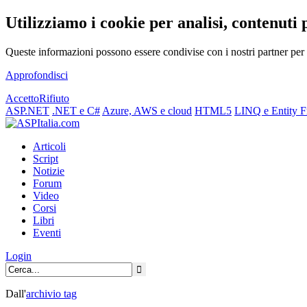
Utilizziamo i cookie per analisi, contenuti 
Queste informazioni possono essere condivise con i nostri partner per f
Approfondisci
Accetto
Rifiuto
ASP.NET
.NET e C#
Azure, AWS e cloud
HTML5
LINQ e Entity 
Articoli
Script
Notizie
Forum
Video
Corsi
Libri
Eventi
Login
Dall'
archivio
tag