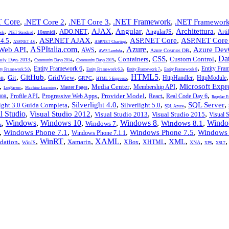
 Core
,
,
,
.NET Framework
,
.NET Core 2
.NET Core 3
.NET Framework
,
,
,
,
,
,
,
,
AJAX
Angular
Architettura
ADO.NET
AngularJS
Artif
10annidi
rk
.NET Standard
,
,
,
,
,
ASP.NET AJAX
ASP.NET Core
ASP.NET Core
4.5
ASP.NET 4.6
ASP.NET Charting
,
ASPItalia.com
,
,
,
Azure
,
,
Web API
Azure Dev
AWS
Azure Cosmos DB
AWS Lambda
,
,
,
,
,
,
Da
CSS
Containers
Custom Control
ty Days 2013
Community Days 2014
Community Days 2015
,
,
,
,
,
Entity Framework 6
Entity Fra
ity Framework 5.0
Entity Framework 6.3
Entity Framework 7
Entity Framework 8
,
,
,
,
,
,
HTML5
,
,
GitHub
Git
GridView
on
HttpHandler
HttpModule
GRPC
HTML 5 Espresso
,
,
,
,
,
,
Microsoft Expr
Media Center
Membership API
Master Pages
LogParser
Machine Learning
,
,
,
,
,
,
Provider Model
Profile API
Progressive Web Apps
React
Real Code Day 6
008
Regular E
,
,
,
,
,
Silverlight 4.0
SQL Server
light 3.0 Guida Completa
Silverlight 5.0
SQL Azure
l Studio
,
,
,
,
Visual Studio 2012
Visual Studio 2013
Visual Studio 2015
Visual 
,
Windows
,
Windows 10
,
,
Windows 8
,
,
Windo
Windows 8.1
Windows 7
s
,
,
,
,
Windows Phone 7.1
Windows Phone 7.5
Windows 
Windows Phone 7.1.1
,
,
WinRT
,
,
XAML
,
,
,
,
,
,
XML
dation
Xamarin
XBox
XHTML
WinJS
XNA
XPS
XSLT