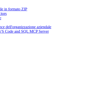
ile in formato ZIP
ctors
e
nce dell'organizzazione aziendale
n, VS Code and SQL MCP Server