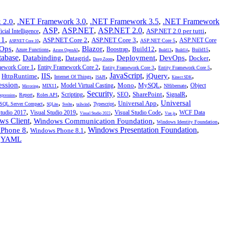
,
.NET Framework 3.0
,
.NET Framework 3.5
,
.NET Framework
 2.0
,
ASP
,
ASP.NET
,
ASP.NET 2.0
,
,
ASP.NET 2.0 per tutti
icial Intelligence
,
,
,
,
,
 1
ASP.NET Core 2
ASP.NET Core 3
ASP.NET Core
ASP.NET Core 5
ASP.NET Core 10
,
,
,
,
,
,
,
,
,
Ops
Blazor
Build12
Boostrap
Azure Functions
Build15
Azure OpenAI
Build13
Build14
tabase
,
,
,
,
,
,
,
Databinding
Deployment
DevOps
Datagrid
Docker
Deep Zoom
,
,
,
,
mework Core 1
Entity Framework Core 2
Entity Framework Core 3
Entity Framework Core 5
,
,
,
,
,
JavaScript
,
,
,
IIS
jQuery
HttpRuntime
Internet Of Things
ISAPI
Kinect SDK
,
,
,
,
,
,
,
ession
Mono
MySQL
Model Virtual Casting
Object
MIX11
NHibernate
Mirroring
,
,
,
,
Security
,
,
,
,
SharePoint
Scripting
SEO
SignalR
Report
Roles API
xpression
,
,
,
,
,
,
Universal
Universal App
SQL Server Compact
Typescript
SQLite
Svelte
tailwind
,
,
,
,
,
Studio 2017
Visual Studio 2019
Visual Studio Code
WCF Data
Visual Studio 2022
Vue.js
ws Client
,
,
,
Windows Communication Foundation
Windows Identity Foundation
,
,
Windows Presentation Foundation
,
Phone 8
Windows Phone 8.1
,
YAML