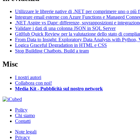
Utilizzare le librerie native di .NET per comprimere uno o più f
Integrare email esterne con Azure Functions e Managed Conne
.NET Aspire vs Dapr: differenze, sovrapposizioni e integrazion
Validare i dati di una colonna JSON in SQL Server
GitHub Quick Review per la valutazione dello stato di complia
From Data to Insight: Exploratory Data Analysis with Pytho
Logica Graceful Degradation in HTML e CSS
Stop Building Chatbots. Build a team
Misc
I nostri autori
Collabora con noi!
Media Kit - Pubblicità sul nostro network
Policy
Chi siamo
Contatti
Note legali
Privacy