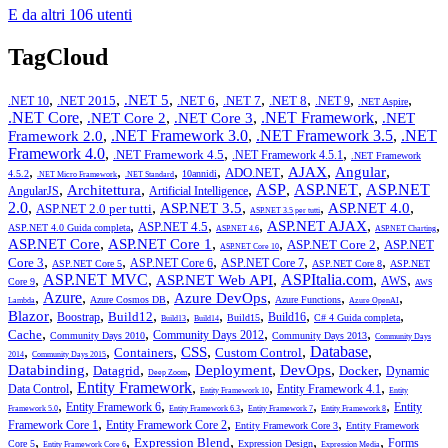
E da altri 106 utenti
TagCloud
,
,
,
,
,
,
,
,
.NET 5
.NET 2015
.NET 6
.NET 7
.NET 8
.NET 10
.NET 9
.NET Aspire
.NET Core
,
,
,
.NET Framework
,
.NET Core 2
.NET Core 3
.NET
,
.NET Framework 3.0
,
.NET Framework 3.5
,
.NET
Framework 2.0
Framework 4.0
,
,
,
.NET Framework 4.5
.NET Framework 4.5.1
.NET Framework
,
,
,
,
,
,
,
AJAX
Angular
ADO.NET
4.5.2
10annidi
.NET Micro Framework
.NET Standard
,
,
,
ASP
,
ASP.NET
,
ASP.NET
Architettura
AngularJS
Artificial Intelligence
2.0
,
,
,
,
,
ASP.NET 3.5
ASP.NET 4.0
ASP.NET 2.0 per tutti
ASP.NET 3.5 per tutti
,
,
,
,
,
ASP.NET AJAX
ASP.NET 4.5
ASP.NET 4.0 Guida completa
ASP.NET 4.6
ASP.NET Charting
,
,
,
,
ASP.NET Core
ASP.NET Core 1
ASP.NET Core 2
ASP.NET
ASP.NET Core 10
,
,
,
,
,
Core 3
ASP.NET Core 6
ASP.NET Core 7
ASP.NET Core 5
ASP.NET Core 8
ASP.NET
,
ASP.NET MVC
,
,
ASPItalia.com
,
,
ASP.NET Web API
AWS
Core 9
AWS
,
Azure
,
,
,
,
,
Azure DevOps
Azure Cosmos DB
Azure Functions
Lambda
Azure OpenAI
,
,
,
,
,
,
,
,
Blazor
Build12
Boostrap
Build16
Build15
C# 4 Guida completa
Build13
Build14
,
,
,
,
Cache
Community Days 2012
Community Days 2010
Community Days 2013
Community Days
,
,
,
,
,
Database
,
CSS
Containers
Custom Control
2014
Community Days 2015
,
,
,
,
,
,
Databinding
Deployment
DevOps
Datagrid
Docker
Dynamic
Deep Zoom
,
Entity Framework
,
,
,
Data Control
Entity Framework 4.1
Entity Framework 10
Entity
,
,
,
,
,
Entity Framework 6
Entity
Framework 5.0
Entity Framework 6.3
Entity Framework 7
Entity Framework 8
,
,
,
Framework Core 1
Entity Framework Core 2
Entity Framework Core 3
Entity Framework
,
,
,
,
,
Expression Blend
Forms
Core 5
Expression Design
Entity Framework Core 6
Expression Media