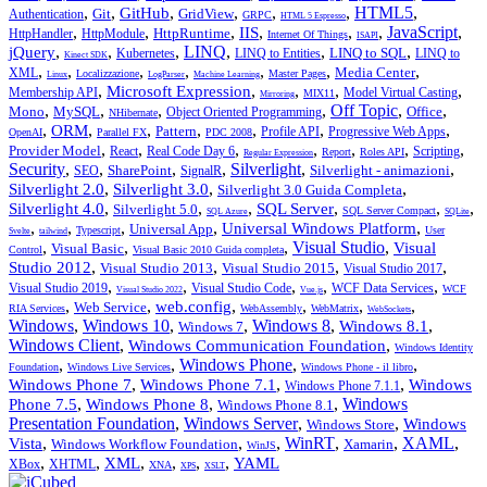
,
,
,
,
,
,
HTML5
,
GitHub
Git
GridView
Authentication
GRPC
HTML 5 Espresso
,
,
,
,
,
,
JavaScript
,
IIS
HttpRuntime
HttpHandler
HttpModule
Internet Of Things
ISAPI
,
,
,
LINQ
,
,
,
jQuery
LINQ to SQL
Kubernetes
LINQ to Entities
LINQ to
Kinect SDK
,
,
,
,
,
,
,
Media Center
XML
Localizzazione
Master Pages
Linux
LogParser
Machine Learning
,
,
,
,
,
Microsoft Expression
Membership API
Model Virtual Casting
MIX11
Mirroring
,
,
,
,
Off Topic
,
,
Mono
MySQL
Office
Object Oriented Programming
NHibernate
,
,
,
,
,
,
,
ORM
Pattern
Profile API
Progressive Web Apps
OpenAI
Parallel FX
PDC 2008
,
,
,
,
,
,
,
Provider Model
React
Real Code Day 6
Scripting
Report
Roles API
Regular Expression
Security
,
,
,
,
Silverlight
,
,
SharePoint
Silverlight - animazioni
SEO
SignalR
,
,
,
Silverlight 2.0
Silverlight 3.0
Silverlight 3.0 Guida Completa
,
,
,
,
,
,
Silverlight 4.0
SQL Server
Silverlight 5.0
SQL Server Compact
SQL Azure
SQLite
,
,
,
,
,
Universal Windows Platform
Universal App
Typescript
User
Svelte
tailwind
,
,
,
Visual Studio
,
Visual
Visual Basic
Control
Visual Basic 2010 Guida completa
,
,
,
,
Studio 2012
Visual Studio 2013
Visual Studio 2015
Visual Studio 2017
,
,
,
,
,
Visual Studio 2019
Visual Studio Code
WCF Data Services
WCF
Visual Studio 2022
Vue.js
,
,
,
,
,
,
web.config
Web Service
RIA Services
WebAssembly
WebMatrix
WebSockets
Windows
,
Windows 10
,
,
Windows 8
,
,
Windows 8.1
Windows 7
Windows Client
,
,
Windows Communication Foundation
Windows Identity
,
,
Windows Phone
,
,
Foundation
Windows Live Services
Windows Phone - il libro
,
,
,
Windows Phone 7
Windows Phone 7.1
Windows
Windows Phone 7.1.1
,
,
,
Windows
Phone 7.5
Windows Phone 8
Windows Phone 8.1
Presentation Foundation
,
Windows Server
,
,
Windows
Windows Store
,
,
,
WinRT
,
,
XAML
,
Vista
Windows Workflow Foundation
Xamarin
WinJS
,
,
,
,
,
,
XML
YAML
XBox
XHTML
XNA
XPS
XSLT