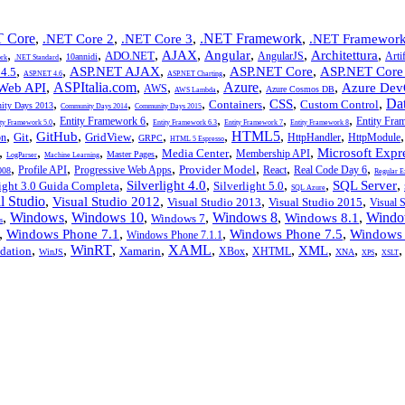
 Core
,
,
,
.NET Framework
,
.NET Core 2
.NET Core 3
.NET Framework
,
,
,
,
,
,
,
,
AJAX
Angular
Architettura
ADO.NET
AngularJS
Artif
10annidi
rk
.NET Standard
,
,
,
,
,
ASP.NET AJAX
ASP.NET Core
ASP.NET Core
4.5
ASP.NET 4.6
ASP.NET Charting
,
ASPItalia.com
,
,
,
Azure
,
,
Web API
Azure Dev
AWS
Azure Cosmos DB
AWS Lambda
,
,
,
,
,
,
Da
CSS
Containers
Custom Control
ty Days 2013
Community Days 2014
Community Days 2015
,
,
,
,
,
Entity Framework 6
Entity Fra
ity Framework 5.0
Entity Framework 6.3
Entity Framework 7
Entity Framework 8
,
,
,
,
,
,
HTML5
,
,
GitHub
Git
GridView
on
HttpHandler
HttpModule
GRPC
HTML 5 Espresso
,
,
,
,
,
,
Microsoft Expr
Media Center
Membership API
Master Pages
LogParser
Machine Learning
,
,
,
,
,
,
Provider Model
Profile API
Progressive Web Apps
React
Real Code Day 6
008
Regular E
,
,
,
,
,
Silverlight 4.0
SQL Server
light 3.0 Guida Completa
Silverlight 5.0
SQL Azure
l Studio
,
,
,
,
Visual Studio 2012
Visual Studio 2013
Visual Studio 2015
Visual 
,
Windows
,
Windows 10
,
,
Windows 8
,
,
Windo
Windows 8.1
Windows 7
s
,
,
,
,
Windows Phone 7.1
Windows Phone 7.5
Windows 
Windows Phone 7.1.1
,
,
WinRT
,
,
XAML
,
,
,
,
,
,
XML
dation
Xamarin
XBox
XHTML
WinJS
XNA
XPS
XSLT