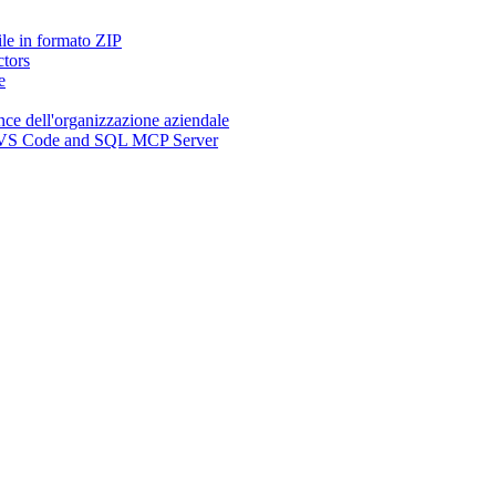
ile in formato ZIP
ctors
e
nce dell'organizzazione aziendale
n, VS Code and SQL MCP Server