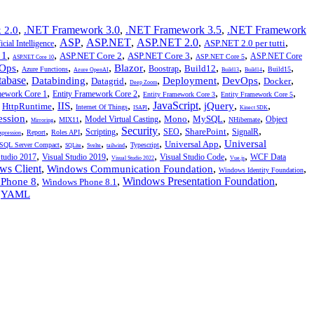
,
.NET Framework 3.0
,
.NET Framework 3.5
,
.NET Framework
 2.0
,
ASP
,
ASP.NET
,
ASP.NET 2.0
,
,
ASP.NET 2.0 per tutti
icial Intelligence
,
,
,
,
,
 1
ASP.NET Core 2
ASP.NET Core 3
ASP.NET Core
ASP.NET Core 5
ASP.NET Core 10
,
,
,
,
,
,
,
,
,
Ops
Blazor
Build12
Boostrap
Azure Functions
Build15
Azure OpenAI
Build13
Build14
tabase
,
,
,
,
,
,
,
Databinding
Deployment
DevOps
Datagrid
Docker
Deep Zoom
,
,
,
,
mework Core 1
Entity Framework Core 2
Entity Framework Core 3
Entity Framework Core 5
,
,
,
,
,
JavaScript
,
,
,
IIS
jQuery
HttpRuntime
Internet Of Things
ISAPI
Kinect SDK
,
,
,
,
,
,
,
ession
Mono
MySQL
Model Virtual Casting
Object
MIX11
NHibernate
Mirroring
,
,
,
,
Security
,
,
,
,
SharePoint
Scripting
SEO
SignalR
Report
Roles API
xpression
,
,
,
,
,
,
Universal
Universal App
SQL Server Compact
Typescript
SQLite
Svelte
tailwind
,
,
,
,
,
Studio 2017
Visual Studio 2019
Visual Studio Code
WCF Data
Visual Studio 2022
Vue.js
ws Client
,
,
,
Windows Communication Foundation
Windows Identity Foundation
,
,
Windows Presentation Foundation
,
Phone 8
Windows Phone 8.1
,
YAML