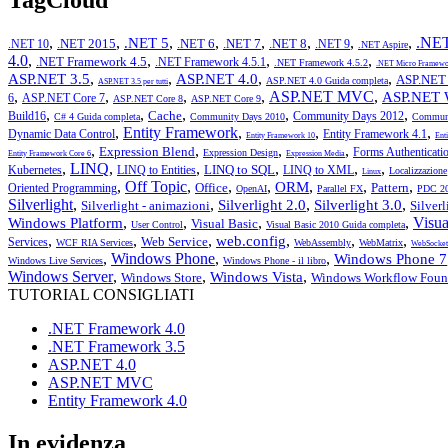
,
,
,
,
,
,
,
,
.NET
.NET 5
.NET 2015
.NET 6
.NET 7
.NET 8
.NET 10
.NET 9
.NET Aspire
4.0
,
,
,
,
.NET Framework 4.5
.NET Framework 4.5.1
.NET Framework 4.5.2
.NET Micro Framewo
,
,
,
,
ASP.NET 3.5
ASP.NET 4.0
ASP.NET 
ASP.NET 4.0 Guida completa
ASP.NET 3.5 per tutti
,
,
,
,
ASP.NET MVC
,
ASP.NET 
6
ASP.NET Core 7
ASP.NET Core 8
ASP.NET Core 9
,
,
,
,
,
Cache
Build16
Community Days 2012
C# 4 Guida completa
Community Days 2010
Communi
,
Entity Framework
,
,
,
Dynamic Data Control
Entity Framework 4.1
Entity Framework 10
Ent
,
,
,
,
Expression Blend
Forms Authenticati
Expression Design
Entity Framework Core 6
Expression Media
,
LINQ
,
,
,
,
,
LINQ to SQL
Kubernetes
LINQ to Entities
LINQ to XML
Localizzazione
Linux
,
Off Topic
,
,
,
,
,
,
ORM
Office
Pattern
Oriented Programming
OpenAI
Parallel FX
PDC 2
Silverlight
,
,
,
,
Silverlight 2.0
Silverlight 3.0
Silverlight - animazioni
Silver
,
,
,
,
Visua
Windows Platform
Visual Basic
User Control
Visual Basic 2010 Guida completa
,
,
,
,
,
,
web.config
Web Service
Services
WCF RIA Services
WebAssembly
WebMatrix
WebSocket
,
Windows Phone
,
,
Windows Phone 7
Windows Live Services
Windows Phone - il libro
Windows Server
,
,
,
Windows Vista
Windows Store
Windows Workflow Foun
TUTORIAL CONSIGLIATI
.NET Framework 4.0
.NET Framework 3.5
ASP.NET 4.0
ASP.NET MVC
Entity Framework 4.0
In evidenza