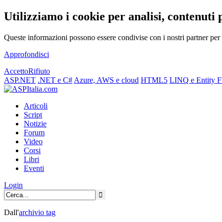
Utilizziamo i cookie per analisi, contenuti 
Queste informazioni possono essere condivise con i nostri partner per f
Approfondisci
Accetto
Rifiuto
ASP.NET
.NET e C#
Azure, AWS e cloud
HTML5
LINQ e Entity 
Articoli
Script
Notizie
Forum
Video
Corsi
Libri
Eventi
Login
Dall'
archivio
tag