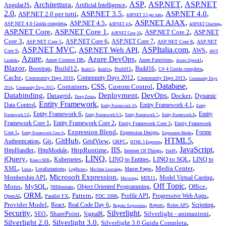
,
,
,
ASP
,
ASP.NET
,
ASP.NET
Architettura
AngularJS
Artificial Intelligence
2.0
,
,
,
,
,
ASP.NET 3.5
ASP.NET 4.0
ASP.NET 2.0 per tutti
ASP.NET 3.5 per tutti
,
,
,
,
,
ASP.NET AJAX
ASP.NET 4.5
ASP.NET 4.0 Guida completa
ASP.NET 4.6
ASP.NET Charting
,
,
,
,
ASP.NET Core
ASP.NET Core 1
ASP.NET Core 2
ASP.NET
ASP.NET Core 10
,
,
,
,
,
Core 3
ASP.NET Core 6
ASP.NET Core 7
ASP.NET Core 5
ASP.NET Core 8
ASP.NET
,
ASP.NET MVC
,
,
ASPItalia.com
,
,
ASP.NET Web API
AWS
Core 9
AWS
,
Azure
,
,
,
,
,
Azure DevOps
Azure Cosmos DB
Azure Functions
Lambda
Azure OpenAI
,
,
,
,
,
,
,
,
Blazor
Build12
Boostrap
Build16
Build15
C# 4 Guida completa
Build13
Build14
,
,
,
,
Cache
Community Days 2012
Community Days 2010
Community Days 2013
Community Days
,
,
,
,
,
Database
,
CSS
Containers
Custom Control
2014
Community Days 2015
,
,
,
,
,
,
Databinding
Deployment
DevOps
Datagrid
Docker
Dynamic
Deep Zoom
,
Entity Framework
,
,
,
Data Control
Entity Framework 4.1
Entity Framework 10
Entity
,
,
,
,
,
Entity Framework 6
Entity
Framework 5.0
Entity Framework 6.3
Entity Framework 7
Entity Framework 8
,
,
,
Framework Core 1
Entity Framework Core 2
Entity Framework Core 3
Entity Framework
,
,
,
,
,
Expression Blend
Forms
Core 5
Expression Design
Entity Framework Core 6
Expression Media
,
,
,
,
,
,
HTML5
,
GitHub
Git
GridView
Authentication
GRPC
HTML 5 Espresso
,
,
,
,
,
,
JavaScript
,
IIS
HttpRuntime
HttpHandler
HttpModule
Internet Of Things
ISAPI
,
,
,
LINQ
,
,
,
jQuery
LINQ to SQL
Kubernetes
LINQ to Entities
LINQ to
Kinect SDK
,
,
,
,
,
,
,
Media Center
XML
Localizzazione
Master Pages
Linux
LogParser
Machine Learning
,
,
,
,
,
Microsoft Expression
Membership API
Model Virtual Casting
MIX11
Mirroring
,
,
,
,
Off Topic
,
,
Mono
MySQL
Office
Object Oriented Programming
NHibernate
,
,
,
,
,
,
,
ORM
Pattern
Profile API
Progressive Web Apps
OpenAI
Parallel FX
PDC 2008
,
,
,
,
,
,
,
Provider Model
React
Real Code Day 6
Scripting
Report
Roles API
Regular Expression
Security
,
,
,
,
Silverlight
,
,
SharePoint
Silverlight - animazioni
SEO
SignalR
,
,
,
Silverlight 2.0
Silverlight 3.0
Silverlight 3.0 Guida Completa