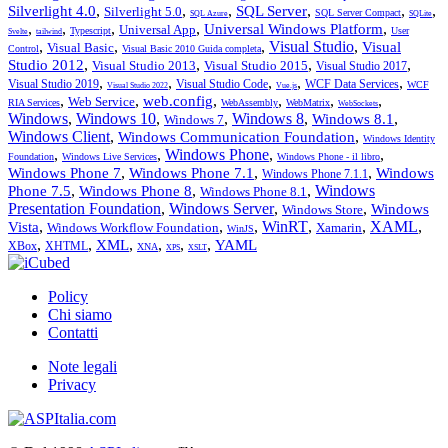
,
,
,
,
,
,
Silverlight 4.0
SQL Server
Silverlight 5.0
SQL Server Compact
SQL Azure
SQLite
,
,
,
,
,
Universal Windows Platform
Universal App
Typescript
User
Svelte
tailwind
,
,
,
Visual Studio
,
Visual
Visual Basic
Control
Visual Basic 2010 Guida completa
,
,
,
,
Studio 2012
Visual Studio 2013
Visual Studio 2015
Visual Studio 2017
,
,
,
,
,
Visual Studio 2019
Visual Studio Code
WCF Data Services
WCF
Visual Studio 2022
Vue.js
,
,
,
,
,
,
web.config
Web Service
RIA Services
WebAssembly
WebMatrix
WebSockets
Windows
,
Windows 10
,
,
Windows 8
,
,
Windows 8.1
Windows 7
Windows Client
,
,
Windows Communication Foundation
Windows Identity
,
,
Windows Phone
,
,
Foundation
Windows Live Services
Windows Phone - il libro
,
,
,
Windows Phone 7
Windows Phone 7.1
Windows
Windows Phone 7.1.1
,
,
,
Windows
Phone 7.5
Windows Phone 8
Windows Phone 8.1
Presentation Foundation
,
Windows Server
,
,
Windows
Windows Store
,
,
,
WinRT
,
,
XAML
,
Vista
Windows Workflow Foundation
Xamarin
WinJS
,
,
,
,
,
,
XML
YAML
XBox
XHTML
XNA
XPS
XSLT
Policy
Chi siamo
Contatti
Note legali
Privacy