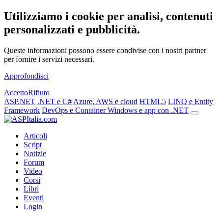
Utilizziamo i cookie per analisi, contenuti
personalizzati e pubblicità.
Queste informazioni possono essere condivise con i nostri partner
per fornire i servizi necessari.
Approfondisci
Accetto
Rifiuto
ASP.NET
.NET e C#
Azure, AWS e cloud
HTML5
LINQ e Entity
Framework
DevOps e Container
Windows e app con .NET
Articoli
Script
Notizie
Forum
Video
Corsi
Libri
Eventi
Login