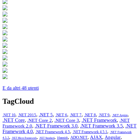
E da altri 48 utenti
TagCloud
,
,
,
,
,
,
,
,
.NET 5
.NET 2015
.NET 6
.NET 7
.NET 8
.NET 10
.NET 9
.NET Aspire
.NET Core
,
,
,
.NET Framework
,
.NET Core 2
.NET Core 3
.NET
,
.NET Framework 3.0
,
.NET Framework 3.5
,
.NET
Framework 2.0
Framework 4.0
,
,
,
.NET Framework 4.5
.NET Framework 4.5.1
.NET Framework
,
,
,
,
,
,
,
AJAX
Angular
ADO.NET
4.5.2
10annidi
.NET Micro Framework
.NET Standard