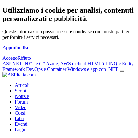
Utilizziamo i cookie per analisi, contenuti
personalizzati e pubblicità.
Queste informazioni possono essere condivise con i nostri partner
per fornire i servizi necessari.
Approfondisci
Accetto
Rifiuto
ASP.NET
.NET e C#
Azure, AWS e cloud
HTML5
LINQ e Entity
Framework
DevOps e Container
Windows e app con .NET
Articoli
Script
Notizie
Forum
Video
Corsi
Libri
Eventi
Login