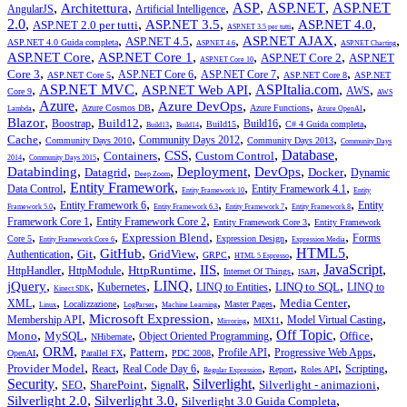
,
,
,
ASP
,
ASP.NET
,
ASP.NET
Architettura
AngularJS
Artificial Intelligence
2.0
,
,
,
,
,
ASP.NET 3.5
ASP.NET 4.0
ASP.NET 2.0 per tutti
ASP.NET 3.5 per tutti
,
,
,
,
,
ASP.NET AJAX
ASP.NET 4.5
ASP.NET 4.0 Guida completa
ASP.NET 4.6
ASP.NET Charting
,
,
,
,
ASP.NET Core
ASP.NET Core 1
ASP.NET Core 2
ASP.NET
ASP.NET Core 10
,
,
,
,
,
Core 3
ASP.NET Core 6
ASP.NET Core 7
ASP.NET Core 5
ASP.NET Core 8
ASP.NET
,
ASP.NET MVC
,
,
ASPItalia.com
,
,
ASP.NET Web API
AWS
Core 9
AWS
,
Azure
,
,
,
,
,
Azure DevOps
Azure Cosmos DB
Azure Functions
Lambda
Azure OpenAI
,
,
,
,
,
,
,
,
Blazor
Build12
Boostrap
Build16
Build15
C# 4 Guida completa
Build13
Build14
,
,
,
,
Cache
Community Days 2012
Community Days 2010
Community Days 2013
Community Days
,
,
,
,
,
Database
,
CSS
Containers
Custom Control
2014
Community Days 2015
,
,
,
,
,
,
Databinding
Deployment
DevOps
Datagrid
Docker
Dynamic
Deep Zoom
,
Entity Framework
,
,
,
Data Control
Entity Framework 4.1
Entity Framework 10
Entity
,
,
,
,
,
Entity Framework 6
Entity
Framework 5.0
Entity Framework 6.3
Entity Framework 7
Entity Framework 8
,
,
,
Framework Core 1
Entity Framework Core 2
Entity Framework Core 3
Entity Framework
,
,
,
,
,
Expression Blend
Forms
Core 5
Expression Design
Entity Framework Core 6
Expression Media
,
,
,
,
,
,
HTML5
,
GitHub
Git
GridView
Authentication
GRPC
HTML 5 Espresso
,
,
,
,
,
,
JavaScript
,
IIS
HttpRuntime
HttpHandler
HttpModule
Internet Of Things
ISAPI
,
,
,
LINQ
,
,
,
jQuery
LINQ to SQL
Kubernetes
LINQ to Entities
LINQ to
Kinect SDK
,
,
,
,
,
,
,
Media Center
XML
Localizzazione
Master Pages
Linux
LogParser
Machine Learning
,
,
,
,
,
Microsoft Expression
Membership API
Model Virtual Casting
MIX11
Mirroring
,
,
,
,
Off Topic
,
,
Mono
MySQL
Office
Object Oriented Programming
NHibernate
,
,
,
,
,
,
,
ORM
Pattern
Profile API
Progressive Web Apps
OpenAI
Parallel FX
PDC 2008
,
,
,
,
,
,
,
Provider Model
React
Real Code Day 6
Scripting
Report
Roles API
Regular Expression
Security
,
,
,
,
Silverlight
,
,
SharePoint
Silverlight - animazioni
SEO
SignalR
,
,
,
Silverlight 2.0
Silverlight 3.0
Silverlight 3.0 Guida Completa