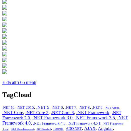
E da altri 65 utenti
TagCloud
,
,
,
,
,
,
,
,
.NET 5
.NET 2015
.NET 6
.NET 7
.NET 8
.NET 10
.NET 9
.NET Aspire
.NET Core
,
,
,
.NET Framework
,
.NET Core 2
.NET Core 3
.NET
,
.NET Framework 3.0
,
.NET Framework 3.5
,
.NET
Framework 2.0
Framework 4.0
,
,
,
.NET Framework 4.5
.NET Framework 4.5.1
.NET Framework
,
,
,
,
,
,
,
AJAX
Angular
ADO.NET
4.5.2
10annidi
.NET Micro Framework
.NET Standard