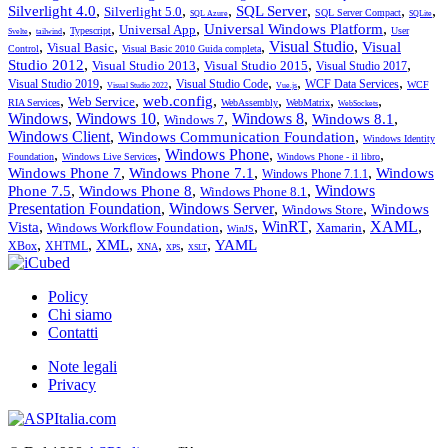
,
,
,
,
,
,
Silverlight 4.0
SQL Server
Silverlight 5.0
SQL Server Compact
SQL Azure
SQLite
,
,
,
,
,
Universal Windows Platform
Universal App
Typescript
User
Svelte
tailwind
,
,
,
Visual Studio
,
Visual
Visual Basic
Control
Visual Basic 2010 Guida completa
,
,
,
,
Studio 2012
Visual Studio 2013
Visual Studio 2015
Visual Studio 2017
,
,
,
,
,
Visual Studio 2019
Visual Studio Code
WCF Data Services
WCF
Visual Studio 2022
Vue.js
,
,
,
,
,
,
web.config
Web Service
RIA Services
WebAssembly
WebMatrix
WebSockets
Windows
,
Windows 10
,
,
Windows 8
,
,
Windows 8.1
Windows 7
Windows Client
,
,
Windows Communication Foundation
Windows Identity
,
,
Windows Phone
,
,
Foundation
Windows Live Services
Windows Phone - il libro
,
,
,
Windows Phone 7
Windows Phone 7.1
Windows
Windows Phone 7.1.1
,
,
,
Windows
Phone 7.5
Windows Phone 8
Windows Phone 8.1
Presentation Foundation
,
Windows Server
,
,
Windows
Windows Store
,
,
,
WinRT
,
,
XAML
,
Vista
Windows Workflow Foundation
Xamarin
WinJS
,
,
,
,
,
,
XML
YAML
XBox
XHTML
XNA
XPS
XSLT
Policy
Chi siamo
Contatti
Note legali
Privacy