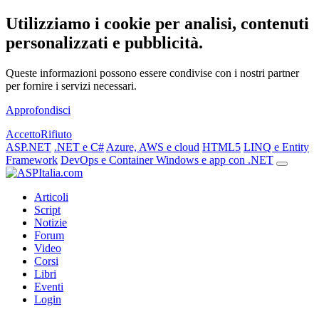
Utilizziamo i cookie per analisi, contenuti
personalizzati e pubblicità.
Queste informazioni possono essere condivise con i nostri partner
per fornire i servizi necessari.
Approfondisci
Accetto
Rifiuto
ASP.NET
.NET e C#
Azure, AWS e cloud
HTML5
LINQ e Entity
Framework
DevOps e Container
Windows e app con .NET
Articoli
Script
Notizie
Forum
Video
Corsi
Libri
Eventi
Login