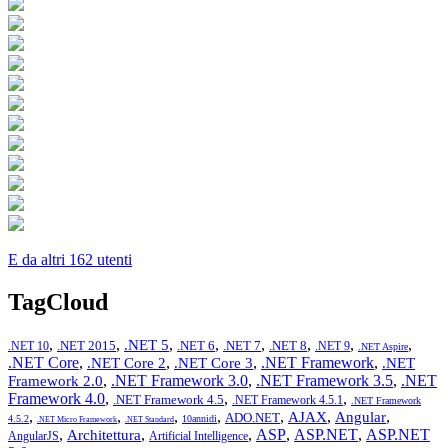
E da altri 162 utenti
TagCloud
,
,
,
,
,
,
,
,
.NET 5
.NET 2015
.NET 6
.NET 7
.NET 8
.NET 10
.NET 9
.NET Aspire
.NET Core
,
,
,
.NET Framework
,
.NET Core 2
.NET Core 3
.NET
,
.NET Framework 3.0
,
.NET Framework 3.5
,
.NET
Framework 2.0
Framework 4.0
,
,
,
.NET Framework 4.5
.NET Framework 4.5.1
.NET Framework
,
,
,
,
,
,
,
AJAX
Angular
ADO.NET
4.5.2
10annidi
.NET Micro Framework
.NET Standard
,
,
,
ASP
,
ASP.NET
,
ASP.NET
Architettura
AngularJS
Artificial Intelligence