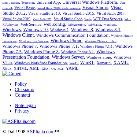
,
,
,
,
,
Universal Windows Platform
Universal App
Typescript
User
Svelte
tailwind
,
,
,
Visual Studio
,
Visual
Visual Basic
Control
Visual Basic 2010 Guida completa
,
,
,
,
Studio 2012
Visual Studio 2013
Visual Studio 2015
Visual Studio 2017
,
,
,
,
,
Visual Studio 2019
Visual Studio Code
WCF Data Services
WCF
Visual Studio 2022
Vue.js
,
,
,
,
,
,
web.config
Web Service
RIA Services
WebAssembly
WebMatrix
WebSockets
Windows
,
Windows 10
,
,
Windows 8
,
,
Windows 8.1
Windows 7
Windows Client
,
,
Windows Communication Foundation
Windows Identity
,
,
Windows Phone
,
,
Foundation
Windows Live Services
Windows Phone - il libro
,
,
,
Windows Phone 7
Windows Phone 7.1
Windows
Windows Phone 7.1.1
,
,
,
Windows
Phone 7.5
Windows Phone 8
Windows Phone 8.1
Presentation Foundation
,
Windows Server
,
,
Windows
Windows Store
,
,
,
WinRT
,
,
XAML
,
Vista
Windows Workflow Foundation
Xamarin
WinJS
,
,
,
,
,
,
XML
YAML
XBox
XHTML
XNA
XPS
XSLT
Policy
Chi siamo
Contatti
Note legali
Privacy
©
Dal 1998
ASPItalia.com
™