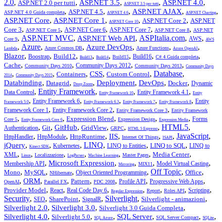
2.0
,
,
,
,
,
ASP.NET 3.5
ASP.NET 4.0
ASP.NET 2.0 per tutti
ASP.NET 3.5 per tutti
,
,
,
,
,
ASP.NET AJAX
ASP.NET 4.5
ASP.NET 4.0 Guida completa
ASP.NET 4.6
ASP.NET Charting
,
,
,
,
ASP.NET Core
ASP.NET Core 1
ASP.NET Core 2
ASP.NET
ASP.NET Core 10
,
,
,
,
,
Core 3
ASP.NET Core 6
ASP.NET Core 7
ASP.NET Core 5
ASP.NET Core 8
ASP.NET
,
ASP.NET MVC
,
,
ASPItalia.com
,
,
ASP.NET Web API
AWS
Core 9
AWS
,
Azure
,
,
,
,
,
Azure DevOps
Azure Cosmos DB
Azure Functions
Lambda
Azure OpenAI
,
,
,
,
,
,
,
,
Blazor
Build12
Boostrap
Build16
Build15
C# 4 Guida completa
Build13
Build14
,
,
,
,
Cache
Community Days 2012
Community Days 2010
Community Days 2013
Community Days
,
,
,
,
,
Database
,
CSS
Containers
Custom Control
2014
Community Days 2015
,
,
,
,
,
,
Databinding
Deployment
DevOps
Datagrid
Docker
Dynamic
Deep Zoom
,
Entity Framework
,
,
,
Data Control
Entity Framework 4.1
Entity Framework 10
Entity
,
,
,
,
,
Entity Framework 6
Entity
Framework 5.0
Entity Framework 6.3
Entity Framework 7
Entity Framework 8
,
,
,
Framework Core 1
Entity Framework Core 2
Entity Framework Core 3
Entity Framework
,
,
,
,
,
Expression Blend
Forms
Core 5
Expression Design
Entity Framework Core 6
Expression Media
,
,
,
,
,
,
HTML5
,
GitHub
Git
GridView
Authentication
GRPC
HTML 5 Espresso
,
,
,
,
,
,
JavaScript
,
IIS
HttpRuntime
HttpHandler
HttpModule
Internet Of Things
ISAPI
,
,
,
LINQ
,
,
,
jQuery
LINQ to SQL
Kubernetes
LINQ to Entities
LINQ to
Kinect SDK
,
,
,
,
,
,
,
Media Center
XML
Localizzazione
Master Pages
Linux
LogParser
Machine Learning
,
,
,
,
,
Microsoft Expression
Membership API
Model Virtual Casting
MIX11
Mirroring
,
,
,
,
Off Topic
,
,
Mono
MySQL
Office
Object Oriented Programming
NHibernate
,
,
,
,
,
,
,
ORM
Pattern
Profile API
Progressive Web Apps
OpenAI
Parallel FX
PDC 2008
,
,
,
,
,
,
,
Provider Model
React
Real Code Day 6
Scripting
Report
Roles API
Regular Expression
Security
,
,
,
,
Silverlight
,
,
SharePoint
Silverlight - animazioni
SEO
SignalR
,
,
,
Silverlight 2.0
Silverlight 3.0
Silverlight 3.0 Guida Completa
,
,
,
,
,
,
Silverlight 4.0
SQL Server
Silverlight 5.0
SQL Server Compact
SQL Azure
SQLite