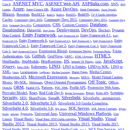
,
ASP.NET MVC
,
,
ASPItalia.com
,
,
ASP.NET Web API
AWS
Core 9
AWS
,
Azure
,
,
,
,
,
Azure DevOps
Azure Cosmos DB
Azure Functions
Lambda
Azure OpenAI
,
,
,
,
,
,
,
,
Blazor
Build12
Boostrap
Build16
Build15
C# 4 Guida completa
Build13
Build14
,
,
,
,
Cache
Community Days 2012
Community Days 2010
Community Days 2013
Community Days
,
,
,
,
,
Database
,
CSS
Containers
Custom Control
2014
Community Days 2015
,
,
,
,
,
,
Databinding
Deployment
DevOps
Datagrid
Docker
Dynamic
Deep Zoom
,
Entity Framework
,
,
,
Data Control
Entity Framework 4.1
Entity Framework 10
Entity
,
,
,
,
,
Entity Framework 6
Entity
Framework 5.0
Entity Framework 6.3
Entity Framework 7
Entity Framework 8
,
,
,
Framework Core 1
Entity Framework Core 2
Entity Framework Core 3
Entity Framework
,
,
,
,
,
Expression Blend
Forms
Core 5
Expression Design
Entity Framework Core 6
Expression Media
,
,
,
,
,
,
HTML5
,
GitHub
Git
GridView
Authentication
GRPC
HTML 5 Espresso
,
,
,
,
,
,
JavaScript
,
IIS
HttpRuntime
HttpHandler
HttpModule
Internet Of Things
ISAPI
,
,
,
LINQ
,
,
,
jQuery
LINQ to SQL
Kubernetes
LINQ to Entities
LINQ to
Kinect SDK
,
,
,
,
,
,
,
Media Center
XML
Localizzazione
Master Pages
Linux
LogParser
Machine Learning
,
,
,
,
,
Microsoft Expression
Membership API
Model Virtual Casting
MIX11
Mirroring
,
,
,
,
Off Topic
,
,
Mono
MySQL
Office
Object Oriented Programming
NHibernate
,
,
,
,
,
,
,
ORM
Pattern
Profile API
Progressive Web Apps
OpenAI
Parallel FX
PDC 2008
,
,
,
,
,
,
,
Provider Model
React
Real Code Day 6
Scripting
Report
Roles API
Regular Expression
Security
,
,
,
,
Silverlight
,
,
SharePoint
Silverlight - animazioni
SEO
SignalR
,
,
,
Silverlight 2.0
Silverlight 3.0
Silverlight 3.0 Guida Completa
,
,
,
,
,
,
Silverlight 4.0
SQL Server
Silverlight 5.0
SQL Server Compact
SQL Azure
SQLite
,
,
,
,
,
Universal Windows Platform
Universal App
Typescript
User
Svelte
tailwind
,
,
,
Visual Studio
,
Visual
Visual Basic
Control
Visual Basic 2010 Guida completa
,
,
,
,
Studio 2012
Visual Studio 2013
Visual Studio 2015
Visual Studio 2017
,
,
,
,
,
Visual Studio 2019
Visual Studio Code
WCF Data Services
WCF
Visual Studio 2022
Vue.js