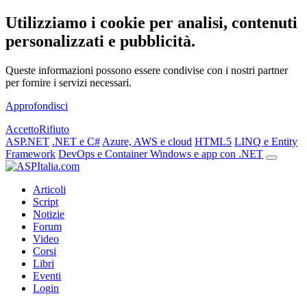
Utilizziamo i cookie per analisi, contenuti
personalizzati e pubblicità.
Queste informazioni possono essere condivise con i nostri partner
per fornire i servizi necessari.
Approfondisci
Accetto
Rifiuto
ASP.NET
.NET e C#
Azure, AWS e cloud
HTML5
LINQ e Entity
Framework
DevOps e Container
Windows e app con .NET
Articoli
Script
Notizie
Forum
Video
Corsi
Libri
Eventi
Login