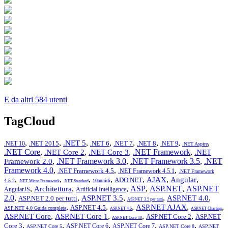
E da altri 584 utenti
TagCloud
,
,
,
,
,
,
,
,
.NET 5
.NET 2015
.NET 6
.NET 7
.NET 8
.NET 10
.NET 9
.NET Aspire
.NET Core
,
,
,
.NET Framework
,
.NET Core 2
.NET Core 3
.NET
,
.NET Framework 3.0
,
.NET Framework 3.5
,
.NET
Framework 2.0
Framework 4.0
,
,
,
.NET Framework 4.5
.NET Framework 4.5.1
.NET Framework
,
,
,
,
,
,
,
AJAX
Angular
ADO.NET
4.5.2
10annidi
.NET Micro Framework
.NET Standard
,
,
,
ASP
,
ASP.NET
,
ASP.NET
Architettura
AngularJS
Artificial Intelligence
2.0
,
,
,
,
,
ASP.NET 3.5
ASP.NET 4.0
ASP.NET 2.0 per tutti
ASP.NET 3.5 per tutti
,
,
,
,
,
ASP.NET AJAX
ASP.NET 4.5
ASP.NET 4.0 Guida completa
ASP.NET 4.6
ASP.NET Charting
,
,
,
,
ASP.NET Core
ASP.NET Core 1
ASP.NET Core 2
ASP.NET
ASP.NET Core 10
,
,
,
,
,
Core 3
ASP.NET Core 6
ASP.NET Core 7
ASP.NET Core 5
ASP.NET Core 8
ASP.NET