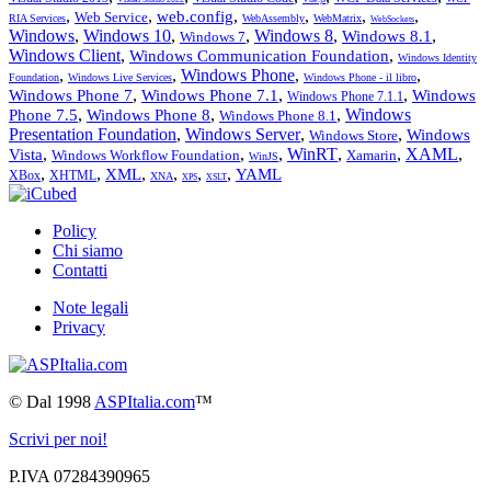
,
,
,
,
,
,
web.config
Web Service
RIA Services
WebAssembly
WebMatrix
WebSockets
Windows
,
Windows 10
,
,
Windows 8
,
,
Windows 8.1
Windows 7
Windows Client
,
,
Windows Communication Foundation
Windows Identity
,
,
Windows Phone
,
,
Foundation
Windows Live Services
Windows Phone - il libro
,
,
,
Windows Phone 7
Windows Phone 7.1
Windows
Windows Phone 7.1.1
,
,
,
Windows
Phone 7.5
Windows Phone 8
Windows Phone 8.1
Presentation Foundation
,
Windows Server
,
,
Windows
Windows Store
,
,
,
WinRT
,
,
XAML
,
Vista
Windows Workflow Foundation
Xamarin
WinJS
,
,
,
,
,
,
XML
YAML
XBox
XHTML
XNA
XPS
XSLT
Policy
Chi siamo
Contatti
Note legali
Privacy
©
Dal 1998
ASPItalia.com
™
Scrivi per noi!
P.IVA 07284390965