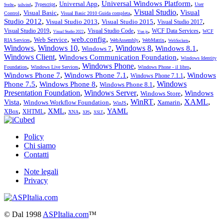
,
,
,
,
,
Universal Windows Platform
Universal App
Typescript
User
Svelte
tailwind
,
,
,
Visual Studio
,
Visual
Visual Basic
Control
Visual Basic 2010 Guida completa
,
,
,
,
Studio 2012
Visual Studio 2013
Visual Studio 2015
Visual Studio 2017
,
,
,
,
,
Visual Studio 2019
Visual Studio Code
WCF Data Services
WCF
Visual Studio 2022
Vue.js
,
,
,
,
,
,
web.config
Web Service
RIA Services
WebAssembly
WebMatrix
WebSockets
Windows
,
Windows 10
,
,
Windows 8
,
,
Windows 8.1
Windows 7
Windows Client
,
,
Windows Communication Foundation
Windows Identity
,
,
Windows Phone
,
,
Foundation
Windows Live Services
Windows Phone - il libro
,
,
,
Windows Phone 7
Windows Phone 7.1
Windows
Windows Phone 7.1.1
,
,
,
Windows
Phone 7.5
Windows Phone 8
Windows Phone 8.1
Presentation Foundation
,
Windows Server
,
,
Windows
Windows Store
,
,
,
WinRT
,
,
XAML
,
Vista
Windows Workflow Foundation
Xamarin
WinJS
,
,
,
,
,
,
XML
YAML
XBox
XHTML
XNA
XPS
XSLT
Policy
Chi siamo
Contatti
Note legali
Privacy
©
Dal 1998
ASPItalia.com
™