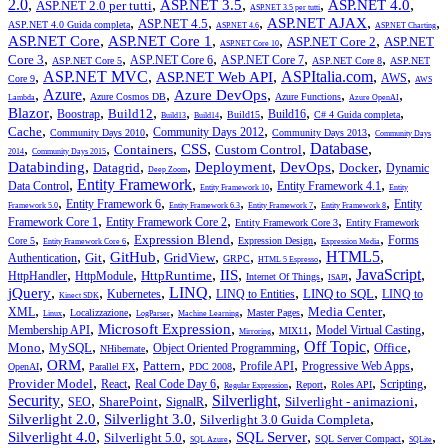
2.0
,
,
,
,
,
ASP.NET 3.5
ASP.NET 4.0
ASP.NET 2.0 per tutti
ASP.NET 3.5 per tutti
,
,
,
,
,
ASP.NET AJAX
ASP.NET 4.5
ASP.NET 4.0 Guida completa
ASP.NET 4.6
ASP.NET Charting
,
,
,
,
ASP.NET Core
ASP.NET Core 1
ASP.NET Core 2
ASP.NET
ASP.NET Core 10
,
,
,
,
,
Core 3
ASP.NET Core 6
ASP.NET Core 7
ASP.NET Core 5
ASP.NET Core 8
ASP.NET
,
ASP.NET MVC
,
,
ASPItalia.com
,
,
ASP.NET Web API
AWS
Core 9
AWS
,
Azure
,
,
,
,
,
Azure DevOps
Azure Cosmos DB
Azure Functions
Lambda
Azure OpenAI
,
,
,
,
,
,
,
,
Blazor
Build12
Boostrap
Build16
Build15
C# 4 Guida completa
Build13
Build14
,
,
,
,
Cache
Community Days 2012
Community Days 2010
Community Days 2013
Community Days
,
,
,
,
,
Database
,
CSS
Containers
Custom Control
2014
Community Days 2015
,
,
,
,
,
,
Databinding
Deployment
DevOps
Datagrid
Docker
Dynamic
Deep Zoom
,
Entity Framework
,
,
,
Data Control
Entity Framework 4.1
Entity Framework 10
Entity
,
,
,
,
,
Entity Framework 6
Entity
Framework 5.0
Entity Framework 6.3
Entity Framework 7
Entity Framework 8
,
,
,
Framework Core 1
Entity Framework Core 2
Entity Framework Core 3
Entity Framework
,
,
,
,
,
Expression Blend
Forms
Core 5
Expression Design
Entity Framework Core 6
Expression Media
,
,
,
,
,
,
HTML5
,
GitHub
Git
GridView
Authentication
GRPC
HTML 5 Espresso
,
,
,
,
,
,
JavaScript
,
IIS
HttpRuntime
HttpHandler
HttpModule
Internet Of Things
ISAPI
,
,
,
LINQ
,
,
,
jQuery
LINQ to SQL
Kubernetes
LINQ to Entities
LINQ to
Kinect SDK
,
,
,
,
,
,
,
Media Center
XML
Localizzazione
Master Pages
Linux
LogParser
Machine Learning
,
,
,
,
,
Microsoft Expression
Membership API
Model Virtual Casting
MIX11
Mirroring
,
,
,
,
Off Topic
,
,
Mono
MySQL
Office
Object Oriented Programming
NHibernate
,
,
,
,
,
,
,
ORM
Pattern
Profile API
Progressive Web Apps
OpenAI
Parallel FX
PDC 2008
,
,
,
,
,
,
,
Provider Model
React
Real Code Day 6
Scripting
Report
Roles API
Regular Expression
Security
,
,
,
,
Silverlight
,
,
SharePoint
Silverlight - animazioni
SEO
SignalR
,
,
,
Silverlight 2.0
Silverlight 3.0
Silverlight 3.0 Guida Completa
,
,
,
,
,
,
Silverlight 4.0
SQL Server
Silverlight 5.0
SQL Server Compact
SQL Azure
SQLite