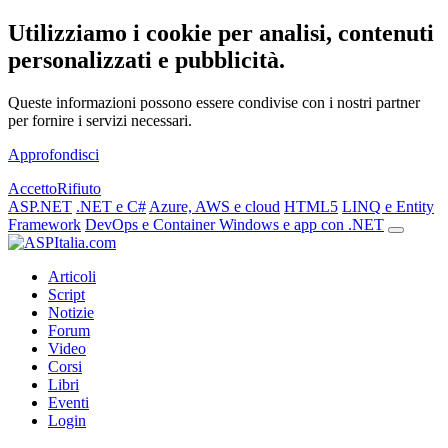
Utilizziamo i cookie per analisi, contenuti
personalizzati e pubblicità.
Queste informazioni possono essere condivise con i nostri partner
per fornire i servizi necessari.
Approfondisci
Accetto
Rifiuto
ASP.NET
.NET e C#
Azure, AWS e cloud
HTML5
LINQ e Entity
Framework
DevOps e Container
Windows e app con .NET
Articoli
Script
Notizie
Forum
Video
Corsi
Libri
Eventi
Login