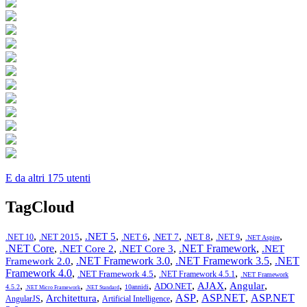
E da altri 175 utenti
TagCloud
,
,
,
,
,
,
,
,
.NET 5
.NET 2015
.NET 6
.NET 7
.NET 8
.NET 10
.NET 9
.NET Aspire
.NET Core
,
,
,
.NET Framework
,
.NET Core 2
.NET Core 3
.NET
,
.NET Framework 3.0
,
.NET Framework 3.5
,
.NET
Framework 2.0
Framework 4.0
,
,
,
.NET Framework 4.5
.NET Framework 4.5.1
.NET Framework
,
,
,
,
,
,
,
AJAX
Angular
ADO.NET
4.5.2
10annidi
.NET Micro Framework
.NET Standard
,
,
,
ASP
,
ASP.NET
,
ASP.NET
Architettura
AngularJS
Artificial Intelligence