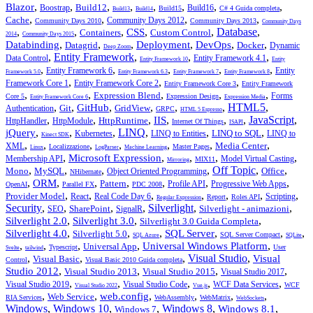
,
,
,
,
,
,
,
,
Blazor
Build12
Boostrap
Build16
Build15
C# 4 Guida completa
Build13
Build14
,
,
,
,
Cache
Community Days 2012
Community Days 2010
Community Days 2013
Community Days
,
,
,
,
,
Database
,
CSS
Containers
Custom Control
2014
Community Days 2015
,
,
,
,
,
,
Databinding
Deployment
DevOps
Datagrid
Docker
Dynamic
Deep Zoom
,
Entity Framework
,
,
,
Data Control
Entity Framework 4.1
Entity Framework 10
Entity
,
,
,
,
,
Entity Framework 6
Entity
Framework 5.0
Entity Framework 6.3
Entity Framework 7
Entity Framework 8
,
,
,
Framework Core 1
Entity Framework Core 2
Entity Framework Core 3
Entity Framework
,
,
,
,
,
Expression Blend
Forms
Core 5
Expression Design
Entity Framework Core 6
Expression Media
,
,
,
,
,
,
HTML5
,
GitHub
Git
GridView
Authentication
GRPC
HTML 5 Espresso
,
,
,
,
,
,
JavaScript
,
IIS
HttpRuntime
HttpHandler
HttpModule
Internet Of Things
ISAPI
,
,
,
LINQ
,
,
,
jQuery
LINQ to SQL
Kubernetes
LINQ to Entities
LINQ to
Kinect SDK
,
,
,
,
,
,
,
Media Center
XML
Localizzazione
Master Pages
Linux
LogParser
Machine Learning
,
,
,
,
,
Microsoft Expression
Membership API
Model Virtual Casting
MIX11
Mirroring
,
,
,
,
Off Topic
,
,
Mono
MySQL
Office
Object Oriented Programming
NHibernate
,
,
,
,
,
,
,
ORM
Pattern
Profile API
Progressive Web Apps
OpenAI
Parallel FX
PDC 2008
,
,
,
,
,
,
,
Provider Model
React
Real Code Day 6
Scripting
Report
Roles API
Regular Expression
Security
,
,
,
,
Silverlight
,
,
SharePoint
Silverlight - animazioni
SEO
SignalR
,
,
,
Silverlight 2.0
Silverlight 3.0
Silverlight 3.0 Guida Completa
,
,
,
,
,
,
Silverlight 4.0
SQL Server
Silverlight 5.0
SQL Server Compact
SQL Azure
SQLite
,
,
,
,
,
Universal Windows Platform
Universal App
Typescript
User
Svelte
tailwind
,
,
,
Visual Studio
,
Visual
Visual Basic
Control
Visual Basic 2010 Guida completa
,
,
,
,
Studio 2012
Visual Studio 2013
Visual Studio 2015
Visual Studio 2017
,
,
,
,
,
Visual Studio 2019
Visual Studio Code
WCF Data Services
WCF
Visual Studio 2022
Vue.js
,
,
,
,
,
,
web.config
Web Service
RIA Services
WebAssembly
WebMatrix
WebSockets
Windows
,
Windows 10
,
,
Windows 8
,
,
Windows 8.1
Windows 7