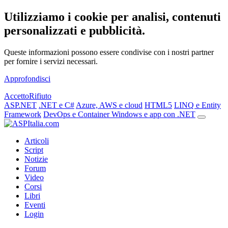
Utilizziamo i cookie per analisi, contenuti
personalizzati e pubblicità.
Queste informazioni possono essere condivise con i nostri partner
per fornire i servizi necessari.
Approfondisci
Accetto
Rifiuto
ASP.NET
.NET e C#
Azure, AWS e cloud
HTML5
LINQ e Entity
Framework
DevOps e Container
Windows e app con .NET
Articoli
Script
Notizie
Forum
Video
Corsi
Libri
Eventi
Login