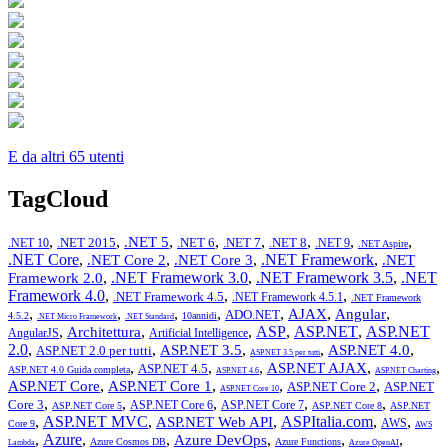
E da altri 65 utenti
TagCloud
,
,
,
,
,
,
,
,
.NET 5
.NET 2015
.NET 6
.NET 7
.NET 8
.NET 10
.NET 9
.NET Aspire
.NET Core
,
,
,
.NET Framework
,
.NET Core 2
.NET Core 3
.NET
,
.NET Framework 3.0
,
.NET Framework 3.5
,
.NET
Framework 2.0
Framework 4.0
,
,
,
.NET Framework 4.5
.NET Framework 4.5.1
.NET Framework
,
,
,
,
,
,
,
AJAX
Angular
ADO.NET
4.5.2
10annidi
.NET Micro Framework
.NET Standard
,
,
,
ASP
,
ASP.NET
,
ASP.NET
Architettura
AngularJS
Artificial Intelligence
2.0
,
,
,
,
,
ASP.NET 3.5
ASP.NET 4.0
ASP.NET 2.0 per tutti
ASP.NET 3.5 per tutti
,
,
,
,
,
ASP.NET AJAX
ASP.NET 4.5
ASP.NET 4.0 Guida completa
ASP.NET 4.6
ASP.NET Charting
,
,
,
,
ASP.NET Core
ASP.NET Core 1
ASP.NET Core 2
ASP.NET
ASP.NET Core 10
,
,
,
,
,
Core 3
ASP.NET Core 6
ASP.NET Core 7
ASP.NET Core 5
ASP.NET Core 8
ASP.NET
,
ASP.NET MVC
,
,
ASPItalia.com
,
,
ASP.NET Web API
AWS
Core 9
AWS
,
Azure
,
,
,
,
,
Azure DevOps
Azure Cosmos DB
Azure Functions
Lambda
Azure OpenAI