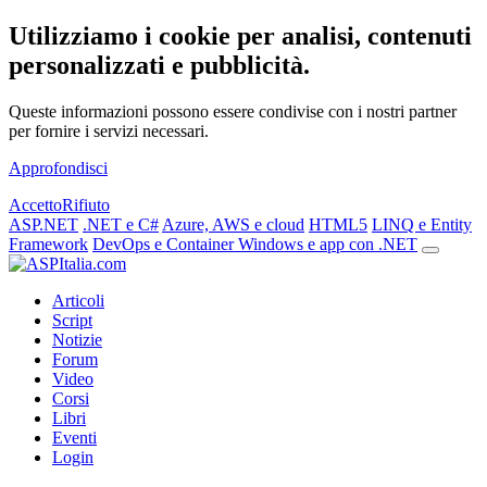
Utilizziamo i cookie per analisi, contenuti
personalizzati e pubblicità.
Queste informazioni possono essere condivise con i nostri partner
per fornire i servizi necessari.
Approfondisci
Accetto
Rifiuto
ASP.NET
.NET e C#
Azure, AWS e cloud
HTML5
LINQ e Entity
Framework
DevOps e Container
Windows e app con .NET
Articoli
Script
Notizie
Forum
Video
Corsi
Libri
Eventi
Login