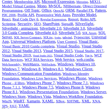
Center
,
,
Microsoft Expression
,
,
,
Membership API
MIX11
Mirroring
,
Mono
,
MySQL
,
,
Model Virtual Casting
NHibernate
Object Oriented
,
Off Topic
,
Office
,
,
ORM
,
,
Pattern
,
Programming
Parallel FX
OpenAI
,
,
,
Provider Model
,
Profile API
Progressive Web Apps
PDC 2008
,
,
,
,
,
React
Real Code Day 6
Report
Roles API
Regular Expression
Security
Silverlight
,
,
,
SharePoint
,
,
,
Scripting
SEO
SignalR
Silverlight - animazioni
,
Silverlight 2.0
,
Silverlight 3.0
,
Silverlight
3.0 Guida Completa
,
Silverlight 4.0
,
Silverlight 5.0
,
,
SQL
SQL Azure
Server
,
,
,
,
,
,
Universal
Typescript
SQL Server Compact
SQLite
tailwind
Svelte
App
,
Universal Windows Platform
,
,
Visual Basic
,
User Control
Visual Studio
,
,
Visual Studio
Visual Basic 2010 Guida completa
2012
,
Visual Studio 2013
,
Visual Studio 2015
,
,
Visual Studio 2017
,
,
,
,
Visual Studio 2019
Visual Studio Code
WCF
Vue.js
Visual Studio 2022
,
,
Web Service
,
web.config
,
Data Services
WCF RIA Services
Windows
,
,
,
,
Windows 10
,
WebMatrix
WebAssembly
WebSockets
Windows 8
Windows Client
Windows 7
,
,
Windows 8.1
,
,
Windows Communication Foundation
,
Windows Identity
Windows Phone
,
,
,
Foundation
Windows Live Services
Windows
,
Windows Phone 7
,
Windows Phone 7.1
,
Phone - il libro
Windows
,
Windows Phone 7.5
,
Windows Phone 8
,
Windows
Phone 7.1.1
Windows Presentation Foundation
Phone 8.1
,
,
Windows Server
,
Windows Store
,
Windows Vista
,
Windows Workflow Foundation
,
XAML
,
WinRT
,
Xamarin
,
,
,
,
XML
,
,
WinJS
XBox
XHTML
XNA
,
,
YAML
XPS
XSLT