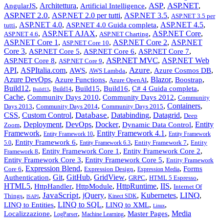
ASP
ASP.NET
,
Architettura
,
,
,
,
AngularJS
Artificial Intelligence
ASP.NET 2.0
,
ASP.NET 2.0 per tutti
,
ASP.NET 3.5
,
ASP.NET 3.5 per
,
ASP.NET 4.0
,
,
ASP.NET 4.5
,
ASP.NET 4.0 Guida completa
tutti
,
ASP.NET AJAX
,
,
ASP.NET Core
,
ASP.NET 4.6
ASP.NET Charting
ASP.NET Core 1
,
,
ASP.NET Core 2
,
ASP.NET
ASP.NET Core 10
Core 3
,
,
,
,
ASP.NET Core 5
ASP.NET Core 6
ASP.NET Core 7
ASP.NET MVC
,
,
,
ASP.NET Web
ASP.NET Core 8
ASP.NET Core 9
Azure
API
,
ASPItalia.com
,
,
,
,
,
AWS
Azure Cosmos DB
AWS Lambda
Azure DevOps
,
,
,
Blazor
,
,
Azure Functions
Boostrap
Azure OpenAI
Build12
,
,
,
,
,
,
Build15
Build16
C# 4 Guida completa
Build14
Build13
Cache
,
,
,
Community Days 2010
Community Days 2012
Community
,
,
,
Containers
,
Days 2013
Community Days 2014
Community Days 2015
Database
CSS
,
Custom Control
,
,
Databinding
,
Datagrid
,
Deep
,
Deployment
,
DevOps
,
Docker
,
,
Entity
Dynamic Data Control
Zoom
Framework
,
,
Entity Framework 4.1
,
Entity Framework 10
Entity Framework
,
,
,
,
Entity Framework 6
Entity Framework 7
Entity
5.0
Entity Framework 6.3
,
,
,
Entity Framework Core 1
Entity Framework Core 2
Framework 8
,
,
Entity Framework Core 3
Entity Framework Core 5
Entity Framework
,
Expression Blend
,
,
,
Forms
Core 6
Expression Design
Expression Media
,
Git
,
GitHub
,
GridView
,
,
,
Authentication
GRPC
HTML 5 Espresso
HTML5
,
,
,
HttpRuntime
,
IIS
,
HttpHandler
HttpModule
Internet Of
JavaScript
LINQ
,
,
,
jQuery
,
,
Kubernetes
,
,
Things
Kinect SDK
ISAPI
,
LINQ to SQL
,
,
,
LINQ to Entities
LINQ to XML
Linux
,
,
,
,
Media
Localizzazione
Master Pages
LogParser
Machine Learning