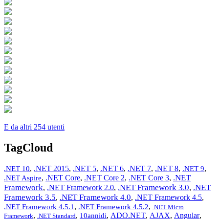
E da altri 254 utenti
TagCloud
,
.NET 2015
,
.NET 5
,
.NET 6
,
.NET 7
,
.NET 8
,
,
.NET 10
.NET 9
.NET
,
.NET Core
,
.NET Core 2
,
.NET Core 3
,
.NET Aspire
Framework
.NET Framework 3.0
.NET
,
.NET Framework 2.0
,
,
Framework 3.5
.NET Framework 4.0
,
,
.NET Framework 4.5
,
,
,
.NET Framework 4.5.1
.NET Framework 4.5.2
.NET Micro
,
,
,
ADO.NET
,
AJAX
,
Angular
,
10annidi
Framework
.NET Standard