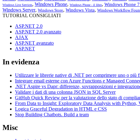
,
Windows Phone
,
,
Windows Phone 7
Windows Live Services
Windows Phone - il libro
Windows Server
,
,
,
Windows Vista
Windows Store
Windows Workflow Foun
TUTORIAL CONSIGLIATI
ASP.NET 2.0
ASP.NET 2.0 avanzato
AJAX
ASP.NET avanzato
ASP.NET
In evidenza
Utilizzare le librerie native di .NET per comprimere uno o più f
Integrare email esterne con Azure Functions e Managed Conne
.NET Aspire vs Dapr: differenze, sovrapposizioni e integrazion
Validare i dati di una colonna JSON in SQL Server
GitHub Quick Review per la valutazione dello stato di complia
From Data to Insight: Exploratory Data Analysis with Pytho
Logica Graceful Degradation in HTML e CSS
Stop Building Chatbots. Build a team
Misc