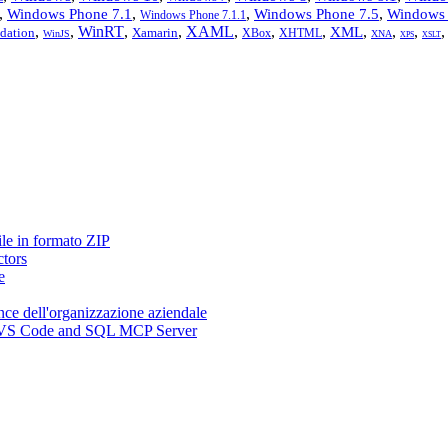
,
,
,
,
Windows Phone 7.1
Windows Phone 7.5
Windows 
Windows Phone 7.1.1
,
,
WinRT
,
,
XAML
,
,
,
,
,
,
XML
dation
Xamarin
XBox
XHTML
WinJS
XNA
XPS
XSLT
ile in formato ZIP
ctors
e
nce dell'organizzazione aziendale
n, VS Code and SQL MCP Server