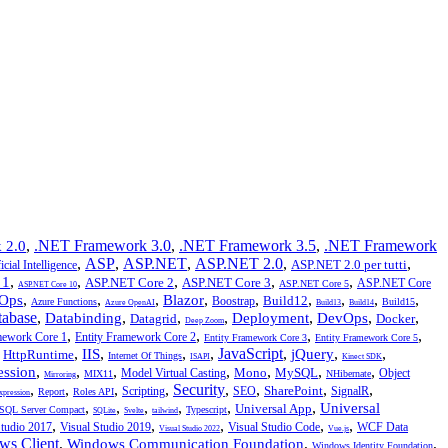
,
.NET Framework 3.0
,
.NET Framework 3.5
,
.NET Framework
 2.0
,
ASP
,
ASP.NET
,
ASP.NET 2.0
,
,
ASP.NET 2.0 per tutti
icial Intelligence
,
,
,
,
,
 1
ASP.NET Core 2
ASP.NET Core 3
ASP.NET Core
ASP.NET Core 5
ASP.NET Core 10
,
,
,
,
,
,
,
,
,
Ops
Blazor
Build12
Boostrap
Azure Functions
Build15
Azure OpenAI
Build13
Build14
tabase
,
,
,
,
,
,
,
Databinding
Deployment
DevOps
Datagrid
Docker
Deep Zoom
,
,
,
,
mework Core 1
Entity Framework Core 2
Entity Framework Core 3
Entity Framework Core 5
,
,
,
,
,
JavaScript
,
,
,
IIS
jQuery
HttpRuntime
Internet Of Things
ISAPI
Kinect SDK
,
,
,
,
,
,
,
ession
Mono
MySQL
Model Virtual Casting
Object
MIX11
NHibernate
Mirroring
,
,
,
,
Security
,
,
,
,
SharePoint
Scripting
SEO
SignalR
Report
Roles API
xpression
,
,
,
,
,
,
Universal
Universal App
SQL Server Compact
Typescript
SQLite
Svelte
tailwind
,
,
,
,
,
Studio 2017
Visual Studio 2019
Visual Studio Code
WCF Data
Visual Studio 2022
Vue.js
ws Client
,
,
,
Windows Communication Foundation
Windows Identity Foundation