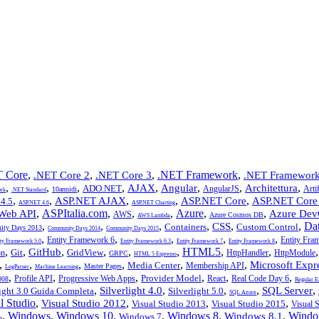
 Core
,
,
,
.NET Framework
,
.NET Core 2
.NET Core 3
.NET Framework
,
,
,
,
,
,
,
,
AJAX
Angular
Architettura
ADO.NET
AngularJS
Artif
10annidi
rk
.NET Standard
,
,
,
,
,
ASP.NET AJAX
ASP.NET Core
ASP.NET Core
4.5
ASP.NET 4.6
ASP.NET Charting
,
ASPItalia.com
,
,
,
Azure
,
,
Web API
Azure Dev
AWS
Azure Cosmos DB
AWS Lambda
,
,
,
,
,
,
Da
CSS
Containers
Custom Control
ty Days 2013
Community Days 2014
Community Days 2015
,
,
,
,
,
Entity Framework 6
Entity Fra
ity Framework 5.0
Entity Framework 6.3
Entity Framework 7
Entity Framework 8
,
,
,
,
,
,
HTML5
,
,
GitHub
Git
GridView
on
HttpHandler
HttpModule
GRPC
HTML 5 Espresso
,
,
,
,
,
,
Microsoft Expr
Media Center
Membership API
Master Pages
LogParser
Machine Learning
,
,
,
,
,
,
Provider Model
Profile API
Progressive Web Apps
React
Real Code Day 6
008
Regular E
,
,
,
,
,
Silverlight 4.0
SQL Server
light 3.0 Guida Completa
Silverlight 5.0
SQL Azure
l Studio
,
,
,
,
Visual Studio 2012
Visual Studio 2013
Visual Studio 2015
Visual 
,
Windows
,
Windows 10
,
,
Windows 8
,
,
Windo
Windows 8.1
Windows 7
s