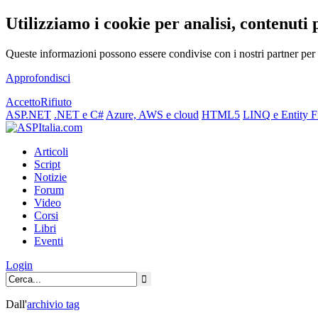
Utilizziamo i cookie per analisi, contenuti 
Queste informazioni possono essere condivise con i nostri partner per f
Approfondisci
Accetto
Rifiuto
ASP.NET
.NET e C#
Azure, AWS e cloud
HTML5
LINQ e Entity 
Articoli
Script
Notizie
Forum
Video
Corsi
Libri
Eventi
Login
Dall'
archivio
tag