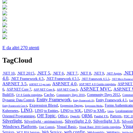
E da altri 270 utenti
TagCloud
,
,
,
,
,
,
,
,
.NET
.NET 5
.NET 2015
.NET 6
.NET 7
.NET 8
.NET 10
.NET 9
.NET Aspire
4.0
,
,
,
,
.NET Framework 4.5
.NET Framework 4.5.1
.NET Framework 4.5.2
.NET Micro Framewo
,
,
,
,
ASP.NET 3.5
ASP.NET 4.0
ASP.NET 
ASP.NET 4.0 Guida completa
ASP.NET 3.5 per tutti
,
,
,
,
ASP.NET MVC
,
ASP.NET 
6
ASP.NET Core 7
ASP.NET Core 8
ASP.NET Core 9
,
,
,
,
,
Cache
Build16
Community Days 2012
C# 4 Guida completa
Community Days 2010
Communi
,
Entity Framework
,
,
,
Dynamic Data Control
Entity Framework 4.1
Entity Framework 10
Ent
,
,
,
,
Expression Blend
Forms Authenticati
Expression Design
Entity Framework Core 6
Expression Media
,
LINQ
,
,
,
,
,
LINQ to SQL
Kubernetes
LINQ to Entities
LINQ to XML
Localizzazione
Linux
,
Off Topic
,
,
,
,
,
,
ORM
Office
Pattern
Oriented Programming
OpenAI
Parallel FX
PDC 2
Silverlight
,
,
,
,
Silverlight 2.0
Silverlight 3.0
Silverlight - animazioni
Silver
,
,
,
,
Visua
Windows Platform
Visual Basic
User Control
Visual Basic 2010 Guida completa
,
,
,
,
,
,
web.config
Web Service
Services
WCF RIA Services
WebAssembly
WebMatrix
WebSocket