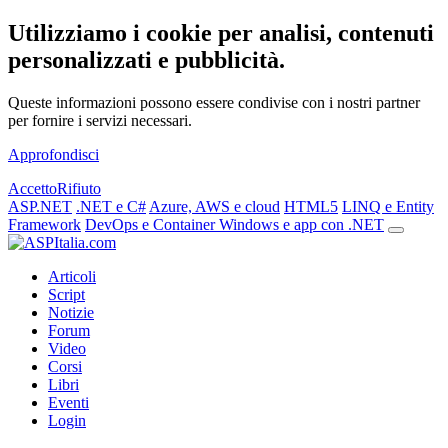
Utilizziamo i cookie per analisi, contenuti
personalizzati e pubblicità.
Queste informazioni possono essere condivise con i nostri partner
per fornire i servizi necessari.
Approfondisci
Accetto
Rifiuto
ASP.NET
.NET e C#
Azure, AWS e cloud
HTML5
LINQ e Entity
Framework
DevOps e Container
Windows e app con .NET
Articoli
Script
Notizie
Forum
Video
Corsi
Libri
Eventi
Login