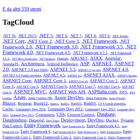
E da altri 559 utenti
TagCloud
,
,
,
,
,
,
,
,
.NET 5
.NET 2015
.NET 6
.NET 7
.NET 8
.NET 10
.NET 9
.NET Aspire
.NET Core
,
,
,
.NET Framework
,
.NET Core 2
.NET Core 3
.NET
,
.NET Framework 3.0
,
.NET Framework 3.5
,
.NET
Framework 2.0
Framework 4.0
,
,
,
.NET Framework 4.5
.NET Framework 4.5.1
.NET Framework
,
,
,
,
,
,
,
AJAX
Angular
ADO.NET
4.5.2
10annidi
.NET Micro Framework
.NET Standard
,
,
,
ASP
,
ASP.NET
,
ASP.NET
Architettura
AngularJS
Artificial Intelligence
2.0
,
,
,
,
,
ASP.NET 3.5
ASP.NET 4.0
ASP.NET 2.0 per tutti
ASP.NET 3.5 per tutti
,
,
,
,
,
ASP.NET AJAX
ASP.NET 4.5
ASP.NET 4.0 Guida completa
ASP.NET 4.6
ASP.NET Charting
,
,
,
,
ASP.NET Core
ASP.NET Core 1
ASP.NET Core 2
ASP.NET
ASP.NET Core 10
,
,
,
,
,
Core 3
ASP.NET Core 6
ASP.NET Core 7
ASP.NET Core 5
ASP.NET Core 8
ASP.NET
,
ASP.NET MVC
,
,
ASPItalia.com
,
,
ASP.NET Web API
AWS
Core 9
AWS
,
Azure
,
,
,
,
,
Azure DevOps
Azure Cosmos DB
Azure Functions
Lambda
Azure OpenAI
,
,
,
,
,
,
,
,
Blazor
Build12
Boostrap
Build16
Build15
C# 4 Guida completa
Build13
Build14
,
,
,
,
Cache
Community Days 2012
Community Days 2010
Community Days 2013
Community Days
,
,
,
,
,
Database
,
CSS
Containers
Custom Control
2014
Community Days 2015
,
,
,
,
,
,
Databinding
Deployment
DevOps
Datagrid
Docker
Dynamic
Deep Zoom
,
Entity Framework
,
,
,
Data Control
Entity Framework 4.1
Entity Framework 10
Entity
,
,
,
,
,
Entity Framework 6
Entity
Framework 5.0
Entity Framework 6.3
Entity Framework 7
Entity Framework 8
,
,
,
Framework Core 1
Entity Framework Core 2
Entity Framework Core 3
Entity Framework