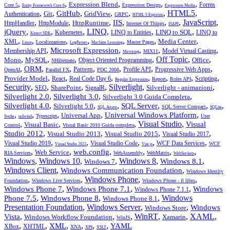
,
,
,
,
,
Expression Blend
Forms
Core 5
Expression Design
Entity Framework Core 6
Expression Media
,
,
,
,
,
,
HTML5
,
GitHub
Git
GridView
Authentication
GRPC
HTML 5 Espresso
,
,
,
,
,
,
JavaScript
,
IIS
HttpRuntime
HttpHandler
HttpModule
Internet Of Things
ISAPI
,
,
,
LINQ
,
,
,
jQuery
LINQ to SQL
Kubernetes
LINQ to Entities
LINQ to
Kinect SDK
,
,
,
,
,
,
,
Media Center
XML
Localizzazione
Master Pages
Linux
LogParser
Machine Learning
,
,
,
,
,
Microsoft Expression
Membership API
Model Virtual Casting
MIX11
Mirroring
,
,
,
,
Off Topic
,
,
Mono
MySQL
Office
Object Oriented Programming
NHibernate
,
,
,
,
,
,
,
ORM
Pattern
Profile API
Progressive Web Apps
OpenAI
Parallel FX
PDC 2008
,
,
,
,
,
,
,
Provider Model
React
Real Code Day 6
Scripting
Report
Roles API
Regular Expression
Security
,
,
,
,
Silverlight
,
,
SharePoint
Silverlight - animazioni
SEO
SignalR
,
,
,
Silverlight 2.0
Silverlight 3.0
Silverlight 3.0 Guida Completa
,
,
,
,
,
,
Silverlight 4.0
SQL Server
Silverlight 5.0
SQL Server Compact
SQL Azure
SQLite
,
,
,
,
,
Universal Windows Platform
Universal App
Typescript
User
Svelte
tailwind
,
,
,
Visual Studio
,
Visual
Visual Basic
Control
Visual Basic 2010 Guida completa
,
,
,
,
Studio 2012
Visual Studio 2013
Visual Studio 2015
Visual Studio 2017
,
,
,
,
,
Visual Studio 2019
Visual Studio Code
WCF Data Services
WCF
Visual Studio 2022
Vue.js
,
,
,
,
,
,
web.config
Web Service
RIA Services
WebAssembly
WebMatrix
WebSockets
Windows
,
Windows 10
,
,
Windows 8
,
,
Windows 8.1
Windows 7
Windows Client
,
,
Windows Communication Foundation
Windows Identity
,
,
Windows Phone
,
,
Foundation
Windows Live Services
Windows Phone - il libro
,
,
,
Windows Phone 7
Windows Phone 7.1
Windows
Windows Phone 7.1.1
,
,
,
Windows
Phone 7.5
Windows Phone 8
Windows Phone 8.1
Presentation Foundation
,
Windows Server
,
,
Windows
Windows Store
,
,
,
WinRT
,
,
XAML
,
Vista
Windows Workflow Foundation
Xamarin
WinJS
,
,
,
,
,
,
XML
YAML
XBox
XHTML
XNA
XPS
XSLT