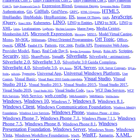
Framework Core 1
Entity Framework Core 2
Entity Framework Core 3
Entity Framework
,
,
,
,
,
Expression Blend
Forms
Core 5
Expression Design
Entity Framework Core 6
Expression Media
,
,
,
,
,
,
HTML5
,
GitHub
Git
GridView
Authentication
GRPC
HTML 5 Espresso
,
,
,
,
,
,
JavaScript
,
IIS
HttpRuntime
HttpHandler
HttpModule
Internet Of Things
ISAPI
,
,
,
LINQ
,
,
,
jQuery
LINQ to SQL
Kubernetes
LINQ to Entities
LINQ to
Kinect SDK
,
,
,
,
,
,
,
Media Center
XML
Localizzazione
Master Pages
Linux
LogParser
Machine Learning
,
,
,
,
,
Microsoft Expression
Membership API
Model Virtual Casting
MIX11
Mirroring
,
,
,
,
Off Topic
,
,
Mono
MySQL
Office
Object Oriented Programming
NHibernate
,
,
,
,
,
,
,
ORM
Pattern
Profile API
Progressive Web Apps
OpenAI
Parallel FX
PDC 2008
,
,
,
,
,
,
,
Provider Model
React
Real Code Day 6
Scripting
Report
Roles API
Regular Expression
Security
,
,
,
,
Silverlight
,
,
SharePoint
Silverlight - animazioni
SEO
SignalR
,
,
,
Silverlight 2.0
Silverlight 3.0
Silverlight 3.0 Guida Completa
,
,
,
,
,
,
Silverlight 4.0
SQL Server
Silverlight 5.0
SQL Server Compact
SQL Azure
SQLite
,
,
,
,
,
Universal Windows Platform
Universal App
Typescript
User
Svelte
tailwind
,
,
,
Visual Studio
,
Visual
Visual Basic
Control
Visual Basic 2010 Guida completa
,
,
,
,
Studio 2012
Visual Studio 2013
Visual Studio 2015
Visual Studio 2017
,
,
,
,
,
Visual Studio 2019
Visual Studio Code
WCF Data Services
WCF
Visual Studio 2022
Vue.js
,
,
,
,
,
,
web.config
Web Service
RIA Services
WebAssembly
WebMatrix
WebSockets
Windows
,
Windows 10
,
,
Windows 8
,
,
Windows 8.1
Windows 7
Windows Client
,
,
Windows Communication Foundation
Windows Identity
,
,
Windows Phone
,
,
Foundation
Windows Live Services
Windows Phone - il libro
,
,
,
Windows Phone 7
Windows Phone 7.1
Windows
Windows Phone 7.1.1
,
,
,
Windows
Phone 7.5
Windows Phone 8
Windows Phone 8.1
Presentation Foundation
,
Windows Server
,
,
Windows
Windows Store
,
,
,
WinRT
,
,
XAML
,
Vista
Windows Workflow Foundation
Xamarin
WinJS