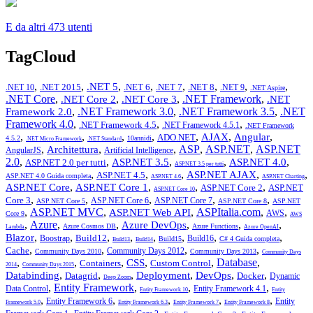
E da altri 473 utenti
TagCloud
,
,
,
,
,
,
,
,
.NET 5
.NET 2015
.NET 6
.NET 7
.NET 8
.NET 10
.NET 9
.NET Aspire
.NET Core
,
,
,
.NET Framework
,
.NET Core 2
.NET Core 3
.NET
,
.NET Framework 3.0
,
.NET Framework 3.5
,
.NET
Framework 2.0
Framework 4.0
,
,
,
.NET Framework 4.5
.NET Framework 4.5.1
.NET Framework
,
,
,
,
,
,
,
AJAX
Angular
ADO.NET
4.5.2
10annidi
.NET Micro Framework
.NET Standard
,
,
,
ASP
,
ASP.NET
,
ASP.NET
Architettura
AngularJS
Artificial Intelligence
2.0
,
,
,
,
,
ASP.NET 3.5
ASP.NET 4.0
ASP.NET 2.0 per tutti
ASP.NET 3.5 per tutti
,
,
,
,
,
ASP.NET AJAX
ASP.NET 4.5
ASP.NET 4.0 Guida completa
ASP.NET 4.6
ASP.NET Charting
,
,
,
,
ASP.NET Core
ASP.NET Core 1
ASP.NET Core 2
ASP.NET
ASP.NET Core 10
,
,
,
,
,
Core 3
ASP.NET Core 6
ASP.NET Core 7
ASP.NET Core 5
ASP.NET Core 8
ASP.NET
,
ASP.NET MVC
,
,
ASPItalia.com
,
,
ASP.NET Web API
AWS
Core 9
AWS
,
Azure
,
,
,
,
,
Azure DevOps
Azure Cosmos DB
Azure Functions
Lambda
Azure OpenAI
,
,
,
,
,
,
,
,
Blazor
Build12
Boostrap
Build16
Build15
C# 4 Guida completa
Build13
Build14
,
,
,
,
Cache
Community Days 2012
Community Days 2010
Community Days 2013
Community Days
,
,
,
,
,
Database
,
CSS
Containers
Custom Control
2014
Community Days 2015
,
,
,
,
,
,
Databinding
Deployment
DevOps
Datagrid
Docker
Dynamic
Deep Zoom
,
Entity Framework
,
,
,
Data Control
Entity Framework 4.1
Entity Framework 10
Entity
,
,
,
,
,
Entity Framework 6
Entity
Framework 5.0
Entity Framework 6.3
Entity Framework 7
Entity Framework 8
,
,
,