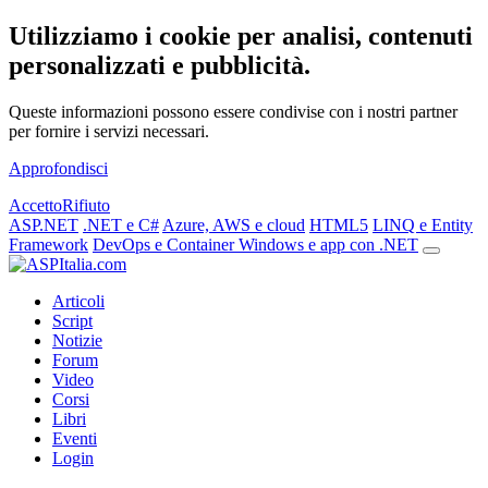
Utilizziamo i cookie per analisi, contenuti
personalizzati e pubblicità.
Queste informazioni possono essere condivise con i nostri partner
per fornire i servizi necessari.
Approfondisci
Accetto
Rifiuto
ASP.NET
.NET e C#
Azure, AWS e cloud
HTML5
LINQ e Entity
Framework
DevOps e Container
Windows e app con .NET
Articoli
Script
Notizie
Forum
Video
Corsi
Libri
Eventi
Login