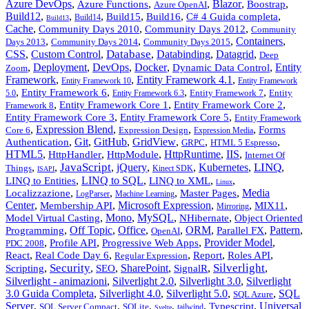
Azure DevOps
,
,
,
Blazor
,
,
Azure Functions
Boostrap
Azure OpenAI
Build12
,
,
,
,
,
,
Build15
Build16
C# 4 Guida completa
Build14
Build13
Cache
,
,
,
Community Days 2010
Community Days 2012
Community
,
,
,
Containers
,
Days 2013
Community Days 2014
Community Days 2015
Database
CSS
,
Custom Control
,
,
Databinding
,
Datagrid
,
Deep
,
Deployment
,
DevOps
,
Docker
,
,
Entity
Dynamic Data Control
Zoom
Framework
,
,
Entity Framework 4.1
,
Entity Framework 10
Entity Framework
,
,
,
,
Entity Framework 6
Entity Framework 7
Entity
5.0
Entity Framework 6.3
,
,
,
Entity Framework Core 1
Entity Framework Core 2
Framework 8
,
,
Entity Framework Core 3
Entity Framework Core 5
Entity Framework
,
Expression Blend
,
,
,
Forms
Core 6
Expression Design
Expression Media
,
Git
,
GitHub
,
GridView
,
,
,
Authentication
GRPC
HTML 5 Espresso
HTML5
,
,
,
HttpRuntime
,
IIS
,
HttpHandler
HttpModule
Internet Of
JavaScript
LINQ
,
,
,
jQuery
,
,
Kubernetes
,
,
Things
Kinect SDK
ISAPI
,
LINQ to SQL
,
,
,
LINQ to Entities
LINQ to XML
Linux
,
,
,
,
Media
Localizzazione
Master Pages
LogParser
Machine Learning
Center
,
,
Microsoft Expression
,
,
,
Membership API
MIX11
Mirroring
,
Mono
,
MySQL
,
,
Model Virtual Casting
NHibernate
Object Oriented
,
Off Topic
,
Office
,
,
ORM
,
,
Pattern
,
Programming
Parallel FX
OpenAI
,
,
,
Provider Model
,
Profile API
Progressive Web Apps
PDC 2008
,
,
,
,
,
React
Real Code Day 6
Report
Roles API
Regular Expression
Security
Silverlight
,
,
,
SharePoint
,
,
,
Scripting
SEO
SignalR
Silverlight - animazioni
,
Silverlight 2.0
,
Silverlight 3.0
,
Silverlight
3.0 Guida Completa
,
Silverlight 4.0
,
Silverlight 5.0
,
,
SQL
SQL Azure
Server
,
,
,
,
,
,
Universal
Typescript
SQL Server Compact
SQLite
tailwind
Svelte