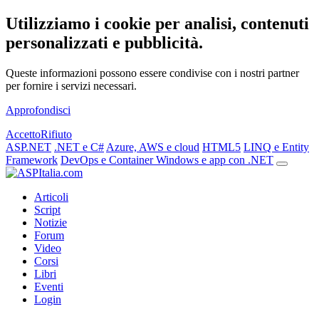
Utilizziamo i cookie per analisi, contenuti
personalizzati e pubblicità.
Queste informazioni possono essere condivise con i nostri partner
per fornire i servizi necessari.
Approfondisci
Accetto
Rifiuto
ASP.NET
.NET e C#
Azure, AWS e cloud
HTML5
LINQ e Entity
Framework
DevOps e Container
Windows e app con .NET
Articoli
Script
Notizie
Forum
Video
Corsi
Libri
Eventi
Login