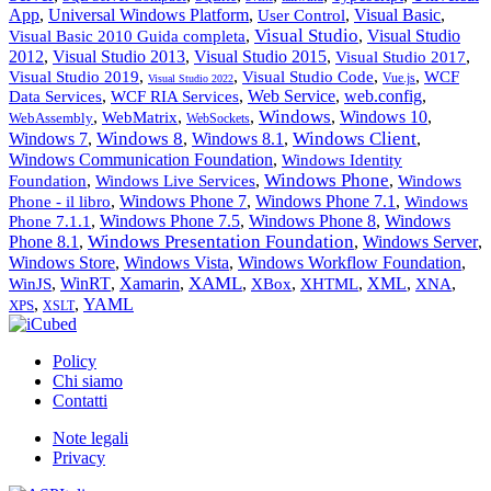
App
,
Universal Windows Platform
,
,
Visual Basic
,
User Control
Visual Studio
,
,
Visual Studio
Visual Basic 2010 Guida completa
2012
,
Visual Studio 2013
,
Visual Studio 2015
,
,
Visual Studio 2017
,
,
,
,
Visual Studio 2019
Visual Studio Code
WCF
Vue.js
Visual Studio 2022
,
,
Web Service
,
web.config
,
Data Services
WCF RIA Services
Windows
,
,
,
,
Windows 10
,
WebMatrix
WebAssembly
WebSockets
Windows 8
Windows Client
Windows 7
,
,
Windows 8.1
,
,
Windows Communication Foundation
,
Windows Identity
Windows Phone
,
,
,
Foundation
Windows Live Services
Windows
,
Windows Phone 7
,
Windows Phone 7.1
,
Phone - il libro
Windows
,
Windows Phone 7.5
,
Windows Phone 8
,
Windows
Phone 7.1.1
Windows Presentation Foundation
Phone 8.1
,
,
Windows Server
,
Windows Store
,
Windows Vista
,
Windows Workflow Foundation
,
XAML
,
WinRT
,
Xamarin
,
,
,
,
XML
,
,
WinJS
XBox
XHTML
XNA
,
,
YAML
XPS
XSLT
Policy
Chi siamo
Contatti
Note legali
Privacy