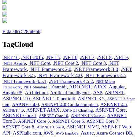
E da altri 528 utenti
TagCloud
,
.NET 2015
,
.NET 5
,
.NET 6
,
.NET 7
,
.NET 8
,
,
.NET 10
.NET 9
.NET
,
.NET Core
,
.NET Core 2
,
.NET Core 3
,
.NET Aspire
Framework
.NET Framework 3.0
.NET
,
.NET Framework 2.0
,
,
Framework 3.5
.NET Framework 4.0
,
,
.NET Framework 4.5
,
,
,
.NET Framework 4.5.1
.NET Framework 4.5.2
.NET Micro
,
,
,
ADO.NET
,
AJAX
,
Angular
,
10annidi
Framework
.NET Standard
ASP
ASP.NET
,
Architettura
,
,
,
,
AngularJS
Artificial Intelligence
ASP.NET 2.0
,
ASP.NET 2.0 per tutti
,
ASP.NET 3.5
,
ASP.NET 3.5 per
,
ASP.NET 4.0
,
,
ASP.NET 4.5
,
ASP.NET 4.0 Guida completa
tutti
,
ASP.NET AJAX
,
,
ASP.NET Core
,
ASP.NET 4.6
ASP.NET Charting
ASP.NET Core 1
,
,
ASP.NET Core 2
,
ASP.NET
ASP.NET Core 10
Core 3
,
,
,
,
ASP.NET Core 5
ASP.NET Core 6
ASP.NET Core 7
ASP.NET MVC
,
,
,
ASP.NET Web
ASP.NET Core 8
ASP.NET Core 9
Azure
API
,
ASPItalia.com
,
,
,
,
,
AWS
Azure Cosmos DB
AWS Lambda