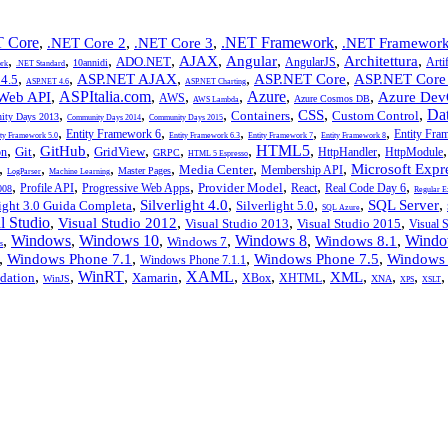
 Core
,
,
,
.NET Framework
,
.NET Core 2
.NET Core 3
.NET Framework
,
,
,
,
,
,
,
,
AJAX
Angular
Architettura
ADO.NET
AngularJS
Artif
10annidi
rk
.NET Standard
,
,
,
,
,
ASP.NET AJAX
ASP.NET Core
ASP.NET Core
4.5
ASP.NET 4.6
ASP.NET Charting
,
ASPItalia.com
,
,
,
Azure
,
,
Web API
Azure Dev
AWS
Azure Cosmos DB
AWS Lambda
,
,
,
,
,
,
Da
CSS
Containers
Custom Control
ty Days 2013
Community Days 2014
Community Days 2015
,
,
,
,
,
Entity Framework 6
Entity Fra
ity Framework 5.0
Entity Framework 6.3
Entity Framework 7
Entity Framework 8
,
,
,
,
,
,
HTML5
,
,
GitHub
Git
GridView
on
HttpHandler
HttpModule
GRPC
HTML 5 Espresso
,
,
,
,
,
,
Microsoft Expr
Media Center
Membership API
Master Pages
LogParser
Machine Learning
,
,
,
,
,
,
Provider Model
Profile API
Progressive Web Apps
React
Real Code Day 6
008
Regular E
,
,
,
,
,
Silverlight 4.0
SQL Server
light 3.0 Guida Completa
Silverlight 5.0
SQL Azure
l Studio
,
,
,
,
Visual Studio 2012
Visual Studio 2013
Visual Studio 2015
Visual 
,
Windows
,
Windows 10
,
,
Windows 8
,
,
Windo
Windows 8.1
Windows 7
s
,
,
,
,
Windows Phone 7.1
Windows Phone 7.5
Windows 
Windows Phone 7.1.1
,
,
WinRT
,
,
XAML
,
,
,
,
,
,
XML
dation
Xamarin
XBox
XHTML
WinJS
XNA
XPS
XSLT