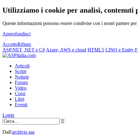
Utilizziamo i cookie per analisi, contenuti 
Queste informazioni possono essere condivise con i nostri partner per f
Approfondisci
Accetto
Rifiuto
ASP.NET
.NET e C#
Azure, AWS e cloud
HTML5
LINQ e Entity 
Articoli
Script
Notizie
Forum
Video
Corsi
Libri
Eventi
Login
Dall'
archivio
tag