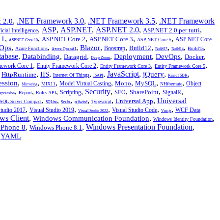
,
.NET Framework 3.0
,
.NET Framework 3.5
,
.NET Framework
 2.0
,
ASP
,
ASP.NET
,
ASP.NET 2.0
,
,
ASP.NET 2.0 per tutti
icial Intelligence
,
,
,
,
,
 1
ASP.NET Core 2
ASP.NET Core 3
ASP.NET Core
ASP.NET Core 5
ASP.NET Core 10
,
,
,
,
,
,
,
,
,
Ops
Blazor
Build12
Boostrap
Azure Functions
Build15
Azure OpenAI
Build13
Build14
tabase
,
,
,
,
,
,
,
Databinding
Deployment
DevOps
Datagrid
Docker
Deep Zoom
,
,
,
,
mework Core 1
Entity Framework Core 2
Entity Framework Core 3
Entity Framework Core 5
,
,
,
,
,
JavaScript
,
,
,
IIS
jQuery
HttpRuntime
Internet Of Things
ISAPI
Kinect SDK
,
,
,
,
,
,
,
ession
Mono
MySQL
Model Virtual Casting
Object
MIX11
NHibernate
Mirroring
,
,
,
,
Security
,
,
,
,
SharePoint
Scripting
SEO
SignalR
Report
Roles API
xpression
,
,
,
,
,
,
Universal
Universal App
SQL Server Compact
Typescript
SQLite
Svelte
tailwind
,
,
,
,
,
Studio 2017
Visual Studio 2019
Visual Studio Code
WCF Data
Visual Studio 2022
Vue.js
ws Client
,
,
,
Windows Communication Foundation
Windows Identity Foundation
,
,
Windows Presentation Foundation
,
Phone 8
Windows Phone 8.1
,
YAML