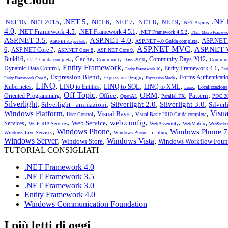
,
,
,
,
,
,
,
,
.NET
.NET 5
.NET 2015
.NET 6
.NET 7
.NET 8
.NET 10
.NET 9
.NET Aspire
4.0
,
,
,
,
.NET Framework 4.5
.NET Framework 4.5.1
.NET Framework 4.5.2
.NET Micro Framewo
,
,
,
,
ASP.NET 3.5
ASP.NET 4.0
ASP.NET 
ASP.NET 4.0 Guida completa
ASP.NET 3.5 per tutti
,
,
,
,
ASP.NET MVC
,
ASP.NET 
6
ASP.NET Core 7
ASP.NET Core 8
ASP.NET Core 9
,
,
,
,
,
Cache
Build16
Community Days 2012
C# 4 Guida completa
Community Days 2010
Communi
,
Entity Framework
,
,
,
Dynamic Data Control
Entity Framework 4.1
Entity Framework 10
Ent
,
,
,
,
Expression Blend
Forms Authenticati
Expression Design
Entity Framework Core 6
Expression Media
,
LINQ
,
,
,
,
,
LINQ to SQL
Kubernetes
LINQ to Entities
LINQ to XML
Localizzazione
Linux
,
Off Topic
,
,
,
,
,
,
ORM
Office
Pattern
Oriented Programming
OpenAI
Parallel FX
PDC 2
Silverlight
,
,
,
,
Silverlight 2.0
Silverlight 3.0
Silverlight - animazioni
Silver
,
,
,
,
Visua
Windows Platform
Visual Basic
User Control
Visual Basic 2010 Guida completa
,
,
,
,
,
,
web.config
Web Service
Services
WCF RIA Services
WebAssembly
WebMatrix
WebSocket
,
Windows Phone
,
,
Windows Phone 7
Windows Live Services
Windows Phone - il libro
Windows Server
,
,
,
Windows Vista
Windows Store
Windows Workflow Foun
TUTORIAL CONSIGLIATI
.NET Framework 4.0
.NET Framework 3.5
.NET Framework 3.0
Entity Framework 4.0
Windows Communication Foundation
I più letti di oggi