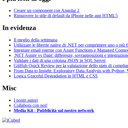
Creare un component con Angular 2
Rimuovere lo stile di default da iPhone nelle app HTML5
In evidenza
Il meglio della settimana
Utilizzare le librerie native di .NET per comprimere uno o più f
Integrare email esterne con Azure Functions e Managed Conne
.NET Aspire vs Dapr: differenze, sovrapposizioni e integrazion
Validare i dati di una colonna JSON in SQL Server
GitHub Quick Review per la valutazione dello stato di complia
From Data to Insight: Exploratory Data Analysis with Pytho
Logica Graceful Degradation in HTML e CSS
Misc
I nostri autori
Collabora con noi!
Media Kit - Pubblicità sul nostro network