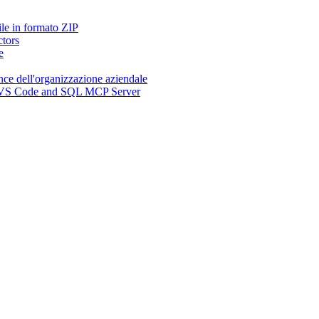
ile in formato ZIP
ctors
e
nce dell'organizzazione aziendale
n, VS Code and SQL MCP Server