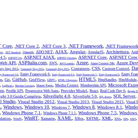
 Core
,
,
,
.NET Framework
,
.NET Core 2
.NET Core 3
.NET Framework
,
,
,
,
,
,
,
,
AJAX
Angular
Architettura
ADO.NET
AngularJS
Artif
10annidi
rk
.NET Standard
,
,
,
,
,
ASP.NET AJAX
ASP.NET Core
ASP.NET Core
4.5
ASP.NET 4.6
ASP.NET Charting
,
ASPItalia.com
,
,
,
Azure
,
,
Web API
Azure Dev
AWS
Azure Cosmos DB
AWS Lambda
,
,
,
,
,
,
Da
CSS
Containers
Custom Control
ty Days 2013
Community Days 2014
Community Days 2015
,
,
,
,
,
Entity Framework 6
Entity Fra
ity Framework 5.0
Entity Framework 6.3
Entity Framework 7
Entity Framework 8
,
,
,
,
,
,
HTML5
,
,
GitHub
Git
GridView
on
HttpHandler
HttpModule
GRPC
HTML 5 Espresso
,
,
,
,
,
,
Microsoft Expr
Media Center
Membership API
Master Pages
LogParser
Machine Learning
,
,
,
,
,
,
Provider Model
Profile API
Progressive Web Apps
React
Real Code Day 6
008
Regular E
,
,
,
,
,
Silverlight 4.0
SQL Server
light 3.0 Guida Completa
Silverlight 5.0
SQL Azure
l Studio
,
,
,
,
Visual Studio 2012
Visual Studio 2013
Visual Studio 2015
Visual 
,
Windows
,
Windows 10
,
,
Windows 8
,
,
Windo
Windows 8.1
Windows 7
s
,
,
,
,
Windows Phone 7.1
Windows Phone 7.5
Windows 
Windows Phone 7.1.1
,
,
WinRT
,
,
XAML
,
,
,
,
,
,
XML
dation
Xamarin
XBox
XHTML
WinJS
XNA
XPS
XSLT