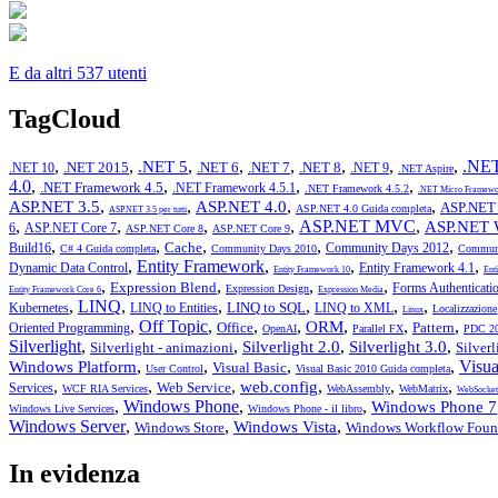
E da altri 537 utenti
TagCloud
,
,
,
,
,
,
,
,
.NET
.NET 5
.NET 2015
.NET 6
.NET 7
.NET 8
.NET 10
.NET 9
.NET Aspire
4.0
,
,
,
,
.NET Framework 4.5
.NET Framework 4.5.1
.NET Framework 4.5.2
.NET Micro Framewo
,
,
,
,
ASP.NET 3.5
ASP.NET 4.0
ASP.NET 
ASP.NET 4.0 Guida completa
ASP.NET 3.5 per tutti
,
,
,
,
ASP.NET MVC
,
ASP.NET 
6
ASP.NET Core 7
ASP.NET Core 8
ASP.NET Core 9
,
,
,
,
,
Cache
Build16
Community Days 2012
C# 4 Guida completa
Community Days 2010
Communi
,
Entity Framework
,
,
,
Dynamic Data Control
Entity Framework 4.1
Entity Framework 10
Ent
,
,
,
,
Expression Blend
Forms Authenticati
Expression Design
Entity Framework Core 6
Expression Media
,
LINQ
,
,
,
,
,
LINQ to SQL
Kubernetes
LINQ to Entities
LINQ to XML
Localizzazione
Linux
,
Off Topic
,
,
,
,
,
,
ORM
Office
Pattern
Oriented Programming
OpenAI
Parallel FX
PDC 2
Silverlight
,
,
,
,
Silverlight 2.0
Silverlight 3.0
Silverlight - animazioni
Silver
,
,
,
,
Visua
Windows Platform
Visual Basic
User Control
Visual Basic 2010 Guida completa
,
,
,
,
,
,
web.config
Web Service
Services
WCF RIA Services
WebAssembly
WebMatrix
WebSocket
,
Windows Phone
,
,
Windows Phone 7
Windows Live Services
Windows Phone - il libro
Windows Server
,
,
,
Windows Vista
Windows Store
Windows Workflow Foun
In evidenza