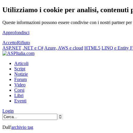
Utilizziamo i cookie per analisi, contenuti 
Queste informazioni possono essere condivise con i nostri partner per f
Approfondisci
Accetto
Rifiuto
ASP.NET
.NET e C#
Azure, AWS e cloud
HTML5
LINQ e Entity 
Articoli
Script
Notizie
Forum
Video
Corsi
Libri
Eventi
Login
Dall'
archivio
tag