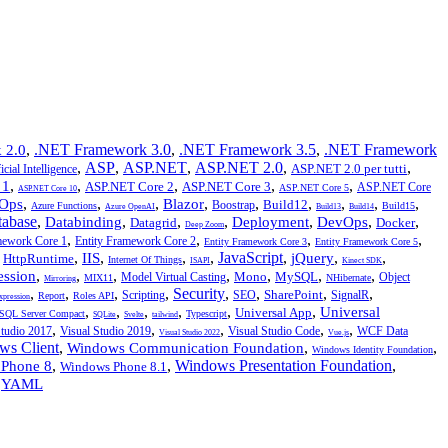
,
.NET Framework 3.0
,
.NET Framework 3.5
,
.NET Framework
 2.0
,
ASP
,
ASP.NET
,
ASP.NET 2.0
,
,
ASP.NET 2.0 per tutti
icial Intelligence
,
,
,
,
,
 1
ASP.NET Core 2
ASP.NET Core 3
ASP.NET Core
ASP.NET Core 5
ASP.NET Core 10
,
,
,
,
,
,
,
,
,
Ops
Blazor
Build12
Boostrap
Azure Functions
Build15
Azure OpenAI
Build13
Build14
tabase
,
,
,
,
,
,
,
Databinding
Deployment
DevOps
Datagrid
Docker
Deep Zoom
,
,
,
,
mework Core 1
Entity Framework Core 2
Entity Framework Core 3
Entity Framework Core 5
,
,
,
,
,
JavaScript
,
,
,
IIS
jQuery
HttpRuntime
Internet Of Things
ISAPI
Kinect SDK
,
,
,
,
,
,
,
ession
Mono
MySQL
Model Virtual Casting
Object
MIX11
NHibernate
Mirroring
,
,
,
,
Security
,
,
,
,
SharePoint
Scripting
SEO
SignalR
Report
Roles API
xpression
,
,
,
,
,
,
Universal
Universal App
SQL Server Compact
Typescript
SQLite
Svelte
tailwind
,
,
,
,
,
Studio 2017
Visual Studio 2019
Visual Studio Code
WCF Data
Visual Studio 2022
Vue.js
ws Client
,
,
,
Windows Communication Foundation
Windows Identity Foundation
,
,
Windows Presentation Foundation
,
Phone 8
Windows Phone 8.1
,
YAML