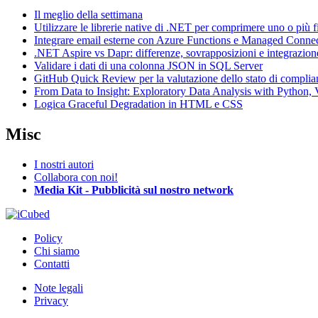
Il meglio della settimana
Utilizzare le librerie native di .NET per comprimere uno o più f
Integrare email esterne con Azure Functions e Managed Conne
.NET Aspire vs Dapr: differenze, sovrapposizioni e integrazion
Validare i dati di una colonna JSON in SQL Server
GitHub Quick Review per la valutazione dello stato di complia
From Data to Insight: Exploratory Data Analysis with Pytho
Logica Graceful Degradation in HTML e CSS
Misc
I nostri autori
Collabora con noi!
Media Kit - Pubblicità sul nostro network
Policy
Chi siamo
Contatti
Note legali
Privacy