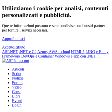
Utilizziamo i cookie per analisi, contenuti
personalizzati e pubblicità.
Queste informazioni possono essere condivise con i nostri partner
per fornire i servizi necessari.
Approfondisci
Accetto
Rifiuto
ASP.NET
.NET e C#
Azure, AWS e cloud
HTML5
LINQ e Entity
Framework
DevOps e Container
Windows e app con .NET
Articoli
Script
Notizie
Forum
Video
Corsi
Libri
Eventi
Login