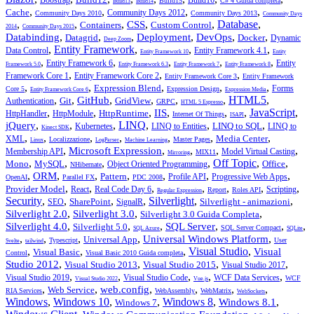
Boostrap
Build16
Build15
C# 4 Guida completa
Build13
Build14
,
,
,
,
Cache
Community Days 2012
Community Days 2010
Community Days 2013
Community Days
,
,
,
,
,
Database
,
CSS
Containers
Custom Control
2014
Community Days 2015
,
,
,
,
,
,
Databinding
Deployment
DevOps
Datagrid
Docker
Dynamic
Deep Zoom
,
Entity Framework
,
,
,
Data Control
Entity Framework 4.1
Entity Framework 10
Entity
,
,
,
,
,
Entity Framework 6
Entity
Framework 5.0
Entity Framework 6.3
Entity Framework 7
Entity Framework 8
,
,
,
Framework Core 1
Entity Framework Core 2
Entity Framework Core 3
Entity Framework
,
,
,
,
,
Expression Blend
Forms
Core 5
Expression Design
Entity Framework Core 6
Expression Media
,
,
,
,
,
,
HTML5
,
GitHub
Git
GridView
Authentication
GRPC
HTML 5 Espresso
,
,
,
,
,
,
JavaScript
,
IIS
HttpRuntime
HttpHandler
HttpModule
Internet Of Things
ISAPI
,
,
,
LINQ
,
,
,
jQuery
LINQ to SQL
Kubernetes
LINQ to Entities
LINQ to
Kinect SDK
,
,
,
,
,
,
,
Media Center
XML
Localizzazione
Master Pages
Linux
LogParser
Machine Learning
,
,
,
,
,
Microsoft Expression
Membership API
Model Virtual Casting
MIX11
Mirroring
,
,
,
,
Off Topic
,
,
Mono
MySQL
Office
Object Oriented Programming
NHibernate
,
,
,
,
,
,
,
ORM
Pattern
Profile API
Progressive Web Apps
OpenAI
Parallel FX
PDC 2008
,
,
,
,
,
,
,
Provider Model
React
Real Code Day 6
Scripting
Report
Roles API
Regular Expression
Security
,
,
,
,
Silverlight
,
,
SharePoint
Silverlight - animazioni
SEO
SignalR
,
,
,
Silverlight 2.0
Silverlight 3.0
Silverlight 3.0 Guida Completa
,
,
,
,
,
,
Silverlight 4.0
SQL Server
Silverlight 5.0
SQL Server Compact
SQL Azure
SQLite
,
,
,
,
,
Universal Windows Platform
Universal App
Typescript
User
Svelte
tailwind
,
,
,
Visual Studio
,
Visual
Visual Basic
Control
Visual Basic 2010 Guida completa
,
,
,
,
Studio 2012
Visual Studio 2013
Visual Studio 2015
Visual Studio 2017
,
,
,
,
,
Visual Studio 2019
Visual Studio Code
WCF Data Services
WCF
Visual Studio 2022
Vue.js
,
,
,
,
,
,
web.config
Web Service
RIA Services
WebAssembly
WebMatrix
WebSockets
Windows
,
Windows 10
,
,
Windows 8
,
,
Windows 8.1
Windows 7