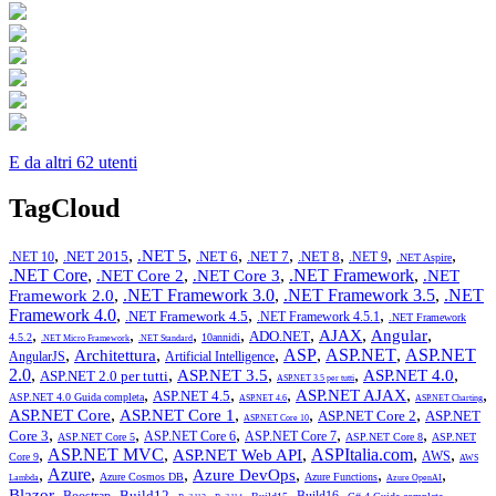
E da altri 62 utenti
TagCloud
,
,
,
,
,
,
,
,
.NET 5
.NET 2015
.NET 6
.NET 7
.NET 8
.NET 10
.NET 9
.NET Aspire
.NET Core
,
,
,
.NET Framework
,
.NET Core 2
.NET Core 3
.NET
,
.NET Framework 3.0
,
.NET Framework 3.5
,
.NET
Framework 2.0
Framework 4.0
,
,
,
.NET Framework 4.5
.NET Framework 4.5.1
.NET Framework
,
,
,
,
,
,
,
AJAX
Angular
ADO.NET
4.5.2
10annidi
.NET Micro Framework
.NET Standard
,
,
,
ASP
,
ASP.NET
,
ASP.NET
Architettura
AngularJS
Artificial Intelligence
2.0
,
,
,
,
,
ASP.NET 3.5
ASP.NET 4.0
ASP.NET 2.0 per tutti
ASP.NET 3.5 per tutti
,
,
,
,
,
ASP.NET AJAX
ASP.NET 4.5
ASP.NET 4.0 Guida completa
ASP.NET 4.6
ASP.NET Charting
,
,
,
,
ASP.NET Core
ASP.NET Core 1
ASP.NET Core 2
ASP.NET
ASP.NET Core 10
,
,
,
,
,
Core 3
ASP.NET Core 6
ASP.NET Core 7
ASP.NET Core 5
ASP.NET Core 8
ASP.NET
,
ASP.NET MVC
,
,
ASPItalia.com
,
,
ASP.NET Web API
AWS
Core 9
AWS
,
Azure
,
,
,
,
,
Azure DevOps
Azure Cosmos DB
Azure Functions
Lambda
Azure OpenAI
,
,
,
,
,
,
,
,
Blazor
Build12