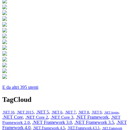
E da altri 395 utenti
TagCloud
,
,
,
,
,
,
,
,
.NET 5
.NET 2015
.NET 6
.NET 7
.NET 8
.NET 10
.NET 9
.NET Aspire
.NET Core
,
,
,
.NET Framework
,
.NET Core 2
.NET Core 3
.NET
,
.NET Framework 3.0
,
.NET Framework 3.5
,
.NET
Framework 2.0
Framework 4.0
,
,
,
.NET Framework 4.5
.NET Framework 4.5.1
.NET Framework