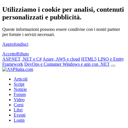
Utilizziamo i cookie per analisi, contenuti
personalizzati e pubblicità.
Queste informazioni possono essere condivise con i nostri partner
per fornire i servizi necessari.
Approfondisci
Accetto
Rifiuto
ASP.NET
.NET e C#
Azure, AWS e cloud
HTML5
LINQ e Entity
Framework
DevOps e Container
Windows e app con .NET
Articoli
Script
Notizie
Forum
Video
Corsi
Libri
Eventi
Login