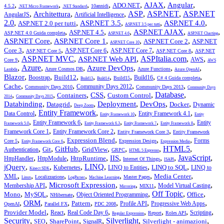
,
,
,
,
,
,
,
AJAX
Angular
ADO.NET
4.5.2
10annidi
.NET Micro Framework
.NET Standard
,
,
,
ASP
,
ASP.NET
,
ASP.NET
Architettura
AngularJS
Artificial Intelligence
2.0
,
,
,
,
,
ASP.NET 3.5
ASP.NET 4.0
ASP.NET 2.0 per tutti
ASP.NET 3.5 per tutti
,
,
,
,
,
ASP.NET AJAX
ASP.NET 4.5
ASP.NET 4.0 Guida completa
ASP.NET 4.6
ASP.NET Charting
,
,
,
,
ASP.NET Core
ASP.NET Core 1
ASP.NET Core 2
ASP.NET
ASP.NET Core 10
,
,
,
,
,
Core 3
ASP.NET Core 6
ASP.NET Core 7
ASP.NET Core 5
ASP.NET Core 8
ASP.NET
,
ASP.NET MVC
,
,
ASPItalia.com
,
,
ASP.NET Web API
AWS
Core 9
AWS
,
Azure
,
,
,
,
,
Azure DevOps
Azure Cosmos DB
Azure Functions
Lambda
Azure OpenAI
,
,
,
,
,
,
,
,
Blazor
Build12
Boostrap
Build16
Build15
C# 4 Guida completa
Build13
Build14
,
,
,
,
Cache
Community Days 2012
Community Days 2010
Community Days 2013
Community Days
,
,
,
,
,
Database
,
CSS
Containers
Custom Control
2014
Community Days 2015
,
,
,
,
,
,
Databinding
Deployment
DevOps
Datagrid
Docker
Dynamic
Deep Zoom
,
Entity Framework
,
,
,
Data Control
Entity Framework 4.1
Entity Framework 10
Entity
,
,
,
,
,
Entity Framework 6
Entity
Framework 5.0
Entity Framework 6.3
Entity Framework 7
Entity Framework 8
,
,
,
Framework Core 1
Entity Framework Core 2
Entity Framework Core 3
Entity Framework
,
,
,
,
,
Expression Blend
Forms
Core 5
Expression Design
Entity Framework Core 6
Expression Media
,
,
,
,
,
,
HTML5
,
GitHub
Git
GridView
Authentication
GRPC
HTML 5 Espresso
,
,
,
,
,
,
JavaScript
,
IIS
HttpRuntime
HttpHandler
HttpModule
Internet Of Things
ISAPI
,
,
,
LINQ
,
,
,
jQuery
LINQ to SQL
Kubernetes
LINQ to Entities
LINQ to
Kinect SDK
,
,
,
,
,
,
,
Media Center
XML
Localizzazione
Master Pages
Linux
LogParser
Machine Learning
,
,
,
,
,
Microsoft Expression
Membership API
Model Virtual Casting
MIX11
Mirroring
,
,
,
,
Off Topic
,
,
Mono
MySQL
Office
Object Oriented Programming
NHibernate
,
,
,
,
,
,
,
ORM
Pattern
Profile API
Progressive Web Apps
OpenAI
Parallel FX
PDC 2008
,
,
,
,
,
,
,
Provider Model
React
Real Code Day 6
Scripting
Report
Roles API
Regular Expression
Security
,
,
,
,
Silverlight
,
,
SharePoint
Silverlight - animazioni
SEO
SignalR