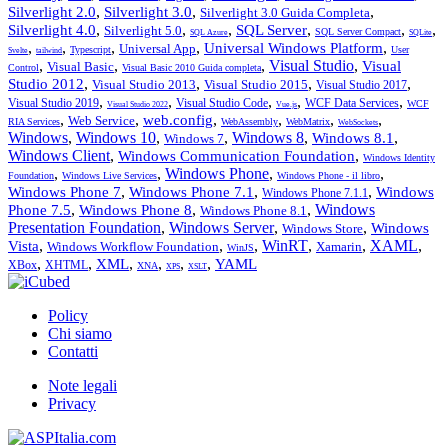
,
,
,
Silverlight 2.0
Silverlight 3.0
Silverlight 3.0 Guida Completa
,
,
,
,
,
,
Silverlight 4.0
SQL Server
Silverlight 5.0
SQL Server Compact
SQL Azure
SQLite
,
,
,
,
,
Universal Windows Platform
Universal App
Typescript
User
Svelte
tailwind
,
,
,
Visual Studio
,
Visual
Visual Basic
Control
Visual Basic 2010 Guida completa
,
,
,
,
Studio 2012
Visual Studio 2013
Visual Studio 2015
Visual Studio 2017
,
,
,
,
,
Visual Studio 2019
Visual Studio Code
WCF Data Services
WCF
Visual Studio 2022
Vue.js
,
,
,
,
,
,
web.config
Web Service
RIA Services
WebAssembly
WebMatrix
WebSockets
Windows
,
Windows 10
,
,
Windows 8
,
,
Windows 8.1
Windows 7
Windows Client
,
,
Windows Communication Foundation
Windows Identity
,
,
Windows Phone
,
,
Foundation
Windows Live Services
Windows Phone - il libro
,
,
,
Windows Phone 7
Windows Phone 7.1
Windows
Windows Phone 7.1.1
,
,
,
Windows
Phone 7.5
Windows Phone 8
Windows Phone 8.1
Presentation Foundation
,
Windows Server
,
,
Windows
Windows Store
,
,
,
WinRT
,
,
XAML
,
Vista
Windows Workflow Foundation
Xamarin
WinJS
,
,
,
,
,
,
XML
YAML
XBox
XHTML
XNA
XPS
XSLT
Policy
Chi siamo
Contatti
Note legali
Privacy